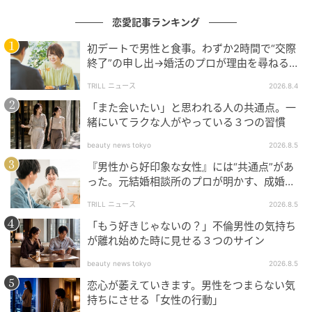
モールサイズのウォレット。凛とした美しさと神秘的
恋愛記事ランキング
な魅力を放つ、ウィステリアパープルカラーが良運を
初デートで男性と食事。わずか2時間で“交際
包み込む。
終了”の申し出→婚活のプロが理由を尋ねる
と…34歳女性が明かした“呆れた理由”
TRILL ニュース
2026.8.4
「また会いたい」と思われる人の共通点。一
緒にいてラクな人がやっている３つの習慣
beauty news tokyo
2026.8.5
『男性から好印象な女性』には“共通点”があ
った。元結婚相談所のプロが明かす、成婚し
やすい人の“たった1つの特徴”とは？
TRILL ニュース
2026.8.5
「もう好きじゃないの？」不倫男性の気持ち
が離れ始めた時に見せる３つのサイン
beauty news tokyo
2026.8.5
恋心が萎えていきます。男性をつまらない気
持ちにさせる「女性の行動」