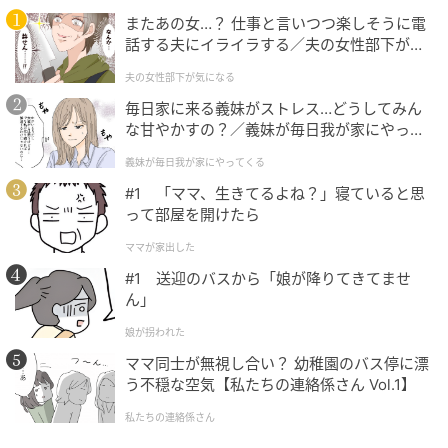
またあの女…？ 仕事と言いつつ楽しそうに電
話する夫にイライラする／夫の女性部下が気
になる（1）【夫婦の危機 まんが】
夫の女性部下が気になる
毎日家に来る義妹がストレス…どうしてみん
な甘やかすの？／義妹が毎日我が家にやって
くる（1）【義父母がシンドイんです！ まん
義妹が毎日我が家にやってくる
が】
#1 「ママ、生きてるよね？」寝ていると思
って部屋を開けたら
ママが家出した
#1 送迎のバスから「娘が降りてきてませ
ん」
フィガロジャポン
娘が拐われた
ウォレット（H9.5×W10.5×D3.8cm）￥84,700（予定
ママ同士が無視し合い？ 幼稚園のバス停に漂
価格）／ミュウミュウ（ミュウミュウ クライアントサ
う不穏な空気【私たちの連絡係さん Vol.1】
ービス）
私たちの連絡係さん
アイコニックなマテラッセレザーの質感が際立つ、ス