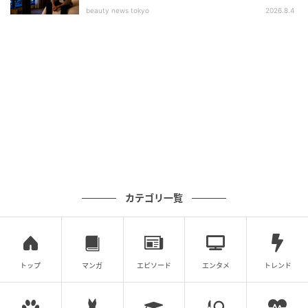
beauty news tokyo
2026.8.4
フィガロジャポン
スニーカー「グッチ シフト」￥146,300／グッチ（グ
ッチ クライアントサービス）
アイコニックなウェブ ストライプと、かかとを折って
も履ける伸縮性でフレキシブルに楽しめる1足。軽やか
で洗練されたフットワークを演出するスニーカー「グ
カテゴリ一覧
ッチ シフト」が新たな道を切り拓いてくれそう。
トップ
マンガ
エピソード
エンタメ
トレンド