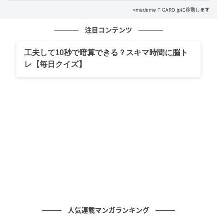
※madame FIGARO.jpに移動します
フィガロジャポン
注目コンテンツ
ウォレット（H9.5×W19×D3.5cm）￥132,000／フェ
工夫して10秒で暗算できる？スキマ時間に脳ト
ンディ（フェンディ ジャパン）
レ【毎日クイズ】
2026年春夏 コレクションのメインカラーのひとつ、ア
ネモネカラーを纏った「FFダイヤモンド」のロングウ
ォレット。ちょっとした外出時に便利な、ハンドルと
取り外し可能な細身のチェーンショルダーストラップ
付き。
人気連載マンガランキング