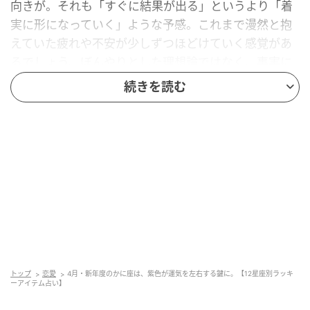
向きが。それも「すぐに結果が出る」というより「着
実に形になっていく」ような予感。これまで漫然と抱
えていた疲れや不安が少しずつほどけていく感覚があ
るでしょう。ぼんやりとした理想論ではなく、事実に
根ざした希望があなたを待っています。だからこそ、
続きを読む
付け焼き刃的なことに満足せず、焦らずに丁寧に過ご
すことが大切です。生活リズム、人間関係、身体の状
態。どれも派手な変化ではないかもしれませんが、丁
寧に整えることでより良い未来が待っています。恋愛
では安心感を大切に。刺激よりも「一緒にいて楽かど
うか」を判断基準にして。仕事では長期的なビジョン
を描くのに絶好のタイミング。ラッキーアクション
は、水に触れること。ゆっくりとお風呂に浸かること
や、穏やかな春の海の空気。あるいは水を飲むだけ、
なんて時間をゆっくりとるのでもいい。ラッキーデー
トップ
恋愛
4月・新年度のかに座は、紫色が運気を左右する鍵に。【12星座別ラッキ
は4月5日、23日。
ーアイテム占い】