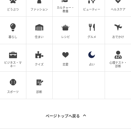
カルチャー・
どうぶつ
ファッション
ビューティー
ヘルスケア
教養
暮らし
住まい
レシピ
グルメ
おでかけ
ビジネス・マ
心理テスト・
クイズ
恋愛
占い
ネー
診断
スポーツ
診断
フィガロジャポン
「バウレット」バッグ ミニ（H12.5×W21×D8.5cm）
￥72,600／エムエム6 メゾン マルジェラ（マルジェラ
ページトップへ戻る
ジャパン クライアントサービス）