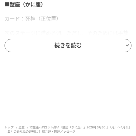
■蟹座（かに座）
カード：死神（正位置）
次のステージに進める週。ただし、そのためには手放
す覚悟が必要。執着している古い役割や習慣、関係が
続きを読む
あれば今週で終わりにしよう。“終わり”は喪失ではな
く、新しい形への移行。怖がらず変化を受け入れた先
に、本当に必要なものがやってくる。
■監修者プロフィール：草彅健太（くさなぎ・けん
た）
池袋占い館セレーネ所属。メンタルケアカウンセラ
ー。鑑定件数は若い女性を中心に7,000件を超え、占
いイベントやアプリの監修も手がける。また、イベン
トMCや声優としての活動もしており、芸能関係者の依
トップ
恋愛
12星座×タロット占い「蟹座（かに座）」2026年3月30日（月）～4月5日
（日）のあなたの運勢は？ 総合運・開運メッセージ
頼も多い。