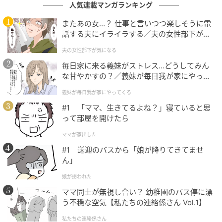
人気連載マンガランキング
またあの女…？ 仕事と言いつつ楽しそうに電
話する夫にイライラする／夫の女性部下が気
になる（1）【夫婦の危機 まんが】
夫の女性部下が気になる
毎日家に来る義妹がストレス…どうしてみん
な甘やかすの？／義妹が毎日我が家にやって
くる（1）【義父母がシンドイんです！ まん
義妹が毎日我が家にやってくる
が】
#1 「ママ、生きてるよね？」寝ていると思
って部屋を開けたら
ママが家出した
#1 送迎のバスから「娘が降りてきてませ
ん」
娘が拐われた
ママ同士が無視し合い？ 幼稚園のバス停に漂
う不穏な空気【私たちの連絡係さん Vol.1】
私たちの連絡係さん