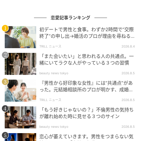
恋愛記事ランキング
初デートで男性と食事。わずか2時間で“交際
終了”の申し出→婚活のプロが理由を尋ねる
と…34歳女性が明かした“呆れた理由”
TRILL ニュース
2026.8.4
「また会いたい」と思われる人の共通点。一
緒にいてラクな人がやっている３つの習慣
beauty news tokyo
2026.8.5
『男性から好印象な女性』には“共通点”があ
った。元結婚相談所のプロが明かす、成婚し
やすい人の“たった1つの特徴”とは？
TRILL ニュース
2026.8.5
「もう好きじゃないの？」不倫男性の気持ち
が離れ始めた時に見せる３つのサイン
beauty news tokyo
2026.8.5
恋心が萎えていきます。男性をつまらない気