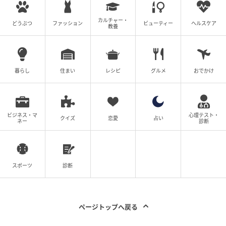
触れるリスクがあるため、中心部まで加熱してから冷
カルチャー・
ましてお弁当に入れるほうがよいそうです。
どうぶつ
ファッション
ビューティー
ヘルスケア
教養
暮らし
住まい
レシピ
グルメ
おでかけ
ビジネス・マ
心理テスト・
クイズ
恋愛
占い
ネー
診断
スポーツ
診断
ページトップへ戻る