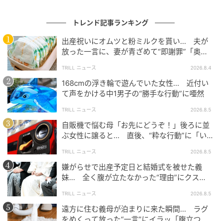
トレンド記事ランキング
出産祝いにオムツと粉ミルクを貰い… 夫が
放った一言に、妻が青ざめて“即謝罪”「奥様
がまともな方でよかった」
TRILL ニュース
2026.8.4
168cmの浮き輪で遊んでいた女性… 近付い
て声をかける中1男子の“勝手な行動”に唖然
TRILL ニュース
2026.8.5
自販機で悩む母「お先にどうぞ！」後ろに並
ぶ女性に譲ると… 直後、“粋な行動”に「い
つかやりたい」
TRILL ニュース
2026.8.5
嫌がらせで出産予定日と結婚式を被せた義
妹… 全く腹が立たなかった“理由”にクス
ッ！＜海外＞
TRILL ニュース
2026.8.5
遠方に住む義母が泊まりに来た瞬間… ラグ
をめくって放った“一言”にイラッ「腹立つ