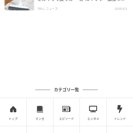
ね」「失礼にもほどがある」
TRILL ニュース
2026.8.5
カテゴリ一覧
出典：きぃ｜ママが楽になる便利グッズ（@kii_mamaraku）さん
2つ目は、ハムやかまぼこなどの練り物・加工肉も一度
加熱すること。
トップ
マンガ
エピソード
エンタメ
トレンド
そのまま食べられる食品でも、開封後は空気中の菌に