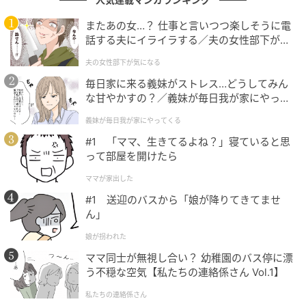
またあの女…？ 仕事と言いつつ楽しそうに電
話する夫にイライラする／夫の女性部下が気
になる（1）【夫婦の危機 まんが】
夫の女性部下が気になる
毎日家に来る義妹がストレス…どうしてみん
な甘やかすの？／義妹が毎日我が家にやって
くる（1）【義父母がシンドイんです！ まん
義妹が毎日我が家にやってくる
が】
#1 「ママ、生きてるよね？」寝ていると思
って部屋を開けたら
出典：きぃ｜ママが楽になる便利グッズ（@kii_mamaraku）さん
ママが家出した
#1 送迎のバスから「娘が降りてきてませ
まず1つ目は、ミニトマトはヘタを取り、水分をしっか
ん」
り拭き取ること。
娘が拐われた
ヘタの周囲は形が複雑で菌が残りやすく、水洗いだけ
ママ同士が無視し合い？ 幼稚園のバス停に漂
では不十分なこともあるため、取り除くのが安全だそ
う不穏な空気【私たちの連絡係さん Vol.1】
うです。
私たちの連絡係さん