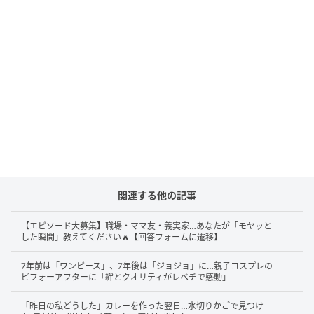
この投稿をInstagramで見る
きぃ｜ママが楽になる便利グッズ(@kii_mamaraku)がシェアした投稿
関連する他の記事
【エピソード大募集】職場・ママ友・義実家…あなたが「モヤッと
投稿者さんの動画では、お弁当作りで見落としがちな
した瞬間」教えてください🔥【回答フォームに遷移】
食中毒予防のポイントが5つ紹介されています。
7年前は「ワンピース」、7年後は「ジョジョ」に…親子コスプレの
ビフォーアフターに「絆とクオリティがレベチで感動」
「昨日の私どうした」カレーを作った翌日…水切りかごで見つけ