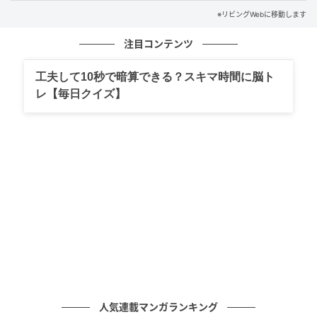
※リビングWebに移動します
注目コンテンツ
出典：リビング仙台Web
工夫して10秒で暗算できる？スキマ時間に脳ト
基本のメニューはこちらですが、本日の気まぐれ丼が
レ【毎日クイズ】
気になります。
人気連載マンガランキング