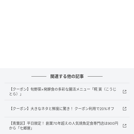
店主さんはこちら。笑顔で迎えてくださいました♪
長きにわたってマグロに関わってきたそうで、新鮮な
マグロの仕入れに熱量と自信が感じられます！
メニューはこちら
関連する他の記事
【クーポン】旬野菜×発酵食の多彩な腸活メニュー「糀 寅（こうじ
とら）」
【クーポン】大きなネタと鮮度に驚き！ クーポン利用で20%オフ
【青葉区】平日限定！ 創業70年超えの人気焼魚定食専門店は900円
から「七郷屋」