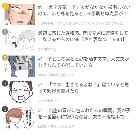
#1 「え？浮気！？」夫がなかなか帰宅しない
ので、ふと外を見ると…→予期せぬ光景が！
｜旦那の不倫が発覚して頭に来たのでメチャ
出典：リビング仙台Web
旦那の不倫が発覚して頭に来たのでメチャクチャにしてやった
クチャにしてやった
最初に感じた違和感…普段マメに連絡をして
迷ったときは全部のせ！ 決められないので全部のせで
こない夫からのLINE【され妻なつこ Vol.1】
注文です。
され妻なつこ
#1 子どもの実名と顔を晒すママ、大丈夫か
な？なんて心配していたら。
SNSに子供の顔を晒すママ
#1 「ママ、生きてるよね？」寝ていると思
って部屋を開けたら
ママが家出した
#1 出産の喜びに包まれたあの瞬間。我が子
を一番最初に抱いたのは、夫の不倫相手でし
た。
助産師と不倫した夫の末路