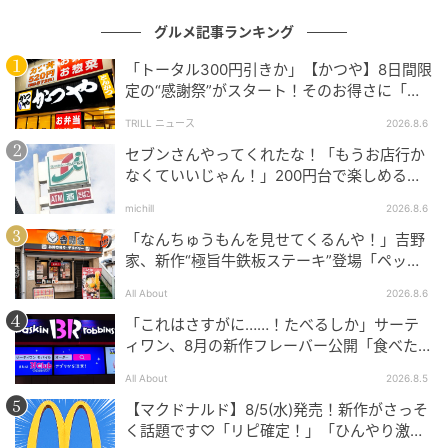
グルメ記事ランキング
出典：リビング仙台Web
「トータル300円引きか」【かつや】8日間限
定の“感謝祭”がスタート！そのお得さに「何
熱々のお茶をいただきながら、待ちます。日本酒が目
日連続で通えるかなぁ」「激アツ！」の声
TRILL ニュース
2026.8.6
に入るが、車。。。悲しい。
セブンさんやってくれたな！「もうお店行か
なくていいじゃん！」200円台で楽しめる本
本日の気まぐれ丼「全部のせ」
格グルメ
michill
2026.8.6
「なんちゅうもんを見せてくるんや！」吉野
家、新作“極旨牛鉄板ステーキ”登場「ペッパ
ーランチを潰しに来たぞ……」
All About
2026.8.6
「これはさすがに……！たべるしか」サーテ
ィワン、8月の新作フレーバー公開「食べた方
が良いですよスイカサマーは」
All About
2026.8.5
【マクドナルド】8/5(水)発売！新作がさっそ
く話題です♡「リピ確定！」「ひんやり激う