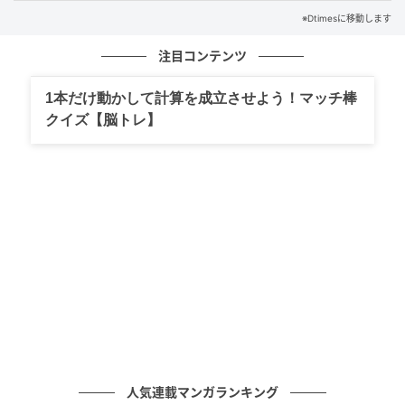
※Dtimesに移動します
注目コンテンツ
1本だけ動かして計算を成立させよう！マッチ棒
クイズ【脳トレ】
建築用コンテナモジュールを利用した客室は、隣室と
壁を接しない独立構造のため、静粛性とプライバシー
性に優れています。
ダブルルームは39室で、定員2名・広さ13m²、1名
6,200円／泊〜、2名8,700円／泊〜の料金設定です。
人気連載マンガランキング