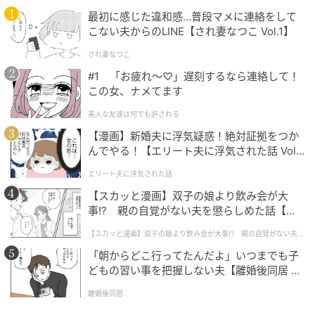
最初に感じた違和感…普段マメに連絡をして
こない夫からのLINE【され妻なつこ Vol.1】
され妻なつこ
#1 「お疲れ〜♡」遅刻するなら連絡して！
この女、ナメてます
美人な友達は何でも許される
【漫画】新婚夫に浮気疑惑！絶対証拠をつか
んでやる！【エリート夫に浮気された話 Vol.
ツインルームは5室で、定員2名・広さ13m²、1名
1】
エリート夫に浮気された話
6,200円／泊〜、2名9,700円／泊〜となっています。
【スカッと漫画】双子の娘より飲み会が大
事!? 親の自覚がない夫を懲らしめた話【第1
話】
【スカッと漫画】双子の娘より飲み会が大事!? 親の自覚がない夫を
懲らしめた話
「朝からどこ行ってたんだよ」いつまでも子
どもの習い事を把握しない夫【離婚後同居 Vo
l.1】
離婚後同居