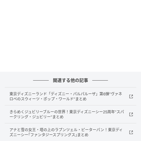
駐車場：あり（無料・普通車／軽自動車44台）
客室数：44室（ダブルルーム39室／ツインルーム5
室）
「HOTEL R9 The Yard 長浜インター」は、北陸自動車
道「長浜IC」より車で約3分、県道510号沿いに位置す
るコンテナホテルです。
「R9 HOTELS GROUP」としては全国139店舗目、滋賀
県内では6店舗目の出店となっています。
関連する他の記事
東京ディズニーランド「ディズニー・パルパルーザ」第6弾“ヴァネ
独立構造の客室
ロペのスウィーツ・ポップ・ワールド”まとめ
きらめくジュビリーブルーの世界！東京ディズニーシー25周年“スパ
ークリング・ジュビリー”まとめ
アナと雪の女王・塔の上のラプンツェル・ピーターパン！東京ディ
ズニーシー｢ファンタジースプリングス｣まとめ