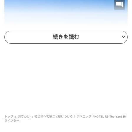
続きを読む
施設名：HOTEL R9 The Yard 長浜インター
所在地：滋賀県長浜市口分田町466-6
オープン日：2026年4月19日(日)
予約受付開始日：2026年4月10日(金)15:00
トップ
おでかけ
被災地へ客室ごと駆けつける！ デベロップ「HOTEL R9 The Yard 長
アクセス：北陸自動車道「長浜IC」より車で約3分
浜インター」
／JR北陸本線「長浜駅」よりタクシーで約10分