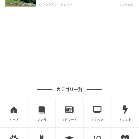
地」「長浜サイエンスパーク」などの産業拠点が立地
クランクイン！トレンド
2026.8.8
しています。
徒歩圏内には「イオン長浜店」やドラッグストアがあ
り、長期滞在の際も日常の買い物に困りません。
さらに車で約15分圏内には「黒壁スクエア」「長浜城
歴史博物館」「長浜鉄道スクエア」など長浜の歴史に
触れられるスポットが点在しています。
びわ湖クルーズの乗船場「長浜港」へのアクセスも良
好で、観光やレジャーの宿泊拠点としても活用できま
カテゴリ一覧
す。
災害時に駆けつける「レスキューホテル」
トップ
マンガ
エピソード
エンタメ
トレンド