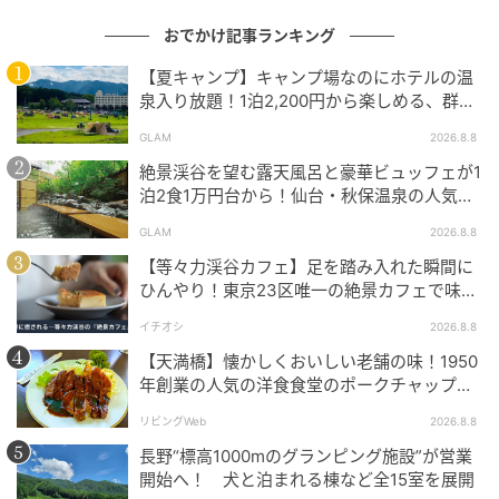
おでかけ記事ランキング
【夏キャンプ】キャンプ場なのにホテルの温
泉入り放題！1泊2,200円から楽しめる、群馬
『サンバードキャンプガーデン』
GLAM
2026.8.8
13m²の室内には、良質なベッドやゆったり使えるユニ
絶景渓谷を望む露天風呂と豪華ビュッフェが1
泊2食1万円台から！仙台・秋保温泉の人気コ
ットバスのほか、冷凍冷蔵庫・電子レンジ・加湿空気
スパ宿『秋保グランドホテル』
清浄機などが備わっています。
GLAM
2026.8.8
【等々力渓谷カフェ】足を踏み入れた瞬間に
シンプルながら高い快適性を実現した設備は、出張な
ひんやり！東京23区唯一の絶景カフェで味わ
どのビジネス利用にも最適です。
える本格コーヒー
イチオシ
2026.8.8
【天満橋】懐かしくおいしい老舗の味！1950
年創業の人気の洋食食堂のポークチャップ！
ビジネスにも観光にも便利な立地
「グリル ABC」
リビングWeb
2026.8.8
ホテルから車で約5分圏内には工場が集積し、15分ほ
長野“標高1000mのグランピング施設”が営業
どの距離には「東上坂工業団地」「びわ細江工業団
開始へ！ 犬と泊まれる棟など全15室を展開