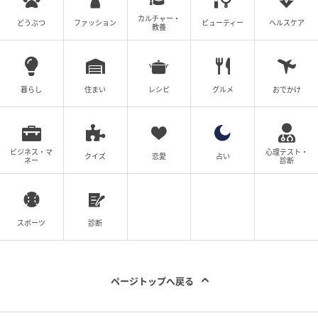
カルチャー・
どうぶつ
ファッション
ビューティー
ヘルスケア
教養
暮らし
住まい
レシピ
グルメ
おでかけ
ビジネス・マ
心理テスト・
クイズ
恋愛
占い
ネー
診断
「HOTEL R9 The Yard」シリーズは、有事の際に客室
をすみやかに被災地へ移設し、避難施設等として利用
できる「レスキューホテル」の役割を担っています。
スポーツ
診断
長浜市とは2024年3月29日(金)に災害協定を締結しま
した。
ページトップへ戻る
1台1客室の独立構造が着目され、自治体や病院の有事