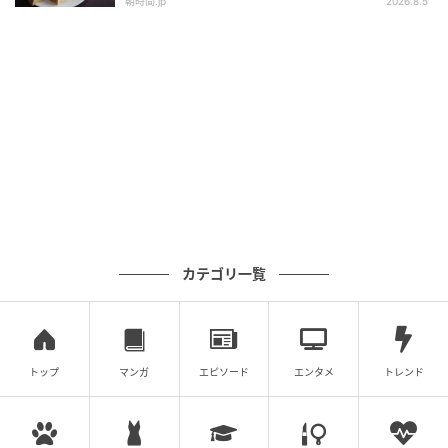
朝時間.jp
2026.8.5
カテゴリ一覧
「PLEIN（プラン）」はフランス語で”満ちる・溢れ
る・いっぱいになる”を意味する形容詞です。
トップ
マンガ
エピソード
エンタメ
トレンド
お客様の笑顔とお腹がいっぱいになること、従業員の