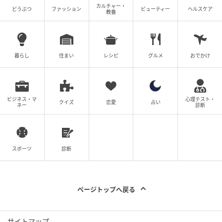
笑顔が満ちること、生産者の想いが溢れること——食
カルチャー・
どうぶつ
ファッション
ビューティー
ヘルスケア
に関わるすべての人の幸せを満たしたいという想いが
教養
込められています。
「BIS」には、ビストロ（Bistro）を連想させる意味
暮らし
住まい
レシピ
グルメ
おでかけ
と、フランス語で「もう一度」「アンコール」を意味
する二つのニュアンスがあります。
京都祇園南という歴史ある場所で、本格フレンチをビ
ビジネス・マ
心理テスト・
クイズ
恋愛
占い
ネー
診断
ストロスタイルで肩肘張らず楽しめる、「何度も通い
たくなる店」を目指して名付けられました。
スポーツ
診断
ページトップへ戻る
サイトマップ