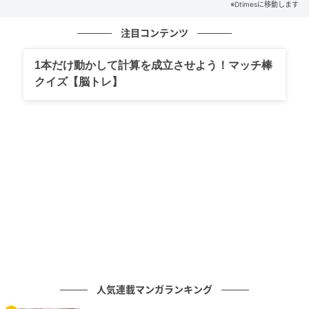
※Dtimesに移動します
注目コンテンツ
1本だけ動かして計算を成立させよう！マッチ棒
クイズ【脳トレ】
カウンター越しにシェフが繊細な盛り付けを仕上げる
人気連載マンガランキング
様子を目の前で楽しめるのが、PLEIN BISの大きな魅力