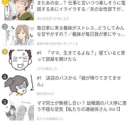
またあの女…？ 仕事と言いつつ楽しそうに電
です。
話する夫にイライラする／夫の女性部下が気
になる（1）【夫婦の危機 まんが】
夫の女性部下が気になる
ワイングラスが光るドラマティックな照明の中、ピン
毎日家に来る義妹がストレス…どうしてみん
セットでハーブを添える一つひとつの所作に、フレン
な甘やかすの？／義妹が毎日我が家にやって
チの奥深さが感じられます。
くる（1）【義父母がシンドイんです！ まん
義妹が毎日我が家にやってくる
が】
#1 「ママ、生きてるよね？」寝ていると思
って部屋を開けたら
ママが家出した
#1 送迎のバスから「娘が降りてきてませ
ん」
娘が拐われた
ママ同士が無視し合い？ 幼稚園のバス停に漂
う不穏な空気【私たちの連絡係さん Vol.1】
私たちの連絡係さん