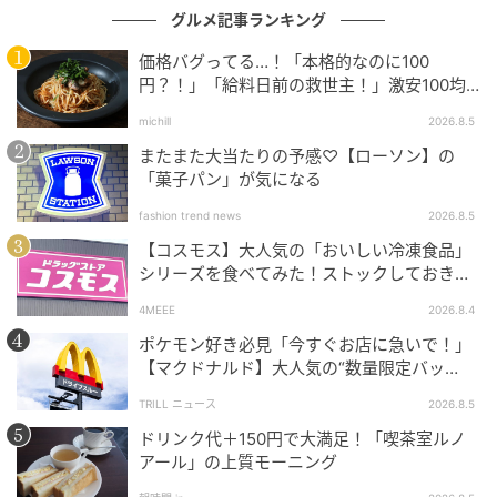
グルメ記事ランキング
価格バグってる…！「本格的なのに100
円？！」「給料日前の救世主！」激安100均
グルメ
michill
2026.8.5
サクサクのパイ生地の中にほうれん草のムースリーヌ
またまた大当たりの予感♡【ローソン】の
と白身魚を詰めたパイ包み焼きも、コースを彩るメイ
「菓子パン」が気になる
ンディッシュのひとつです。
fashion trend news
2026.8.5
オレンジ色のソースが添えられ、見た目にも華やかな
【コスモス】大人気の「おいしい冷凍食品」
一皿となっています。
シリーズを食べてみた！ストックしておきた
くなる美味しさ
4MEEE
2026.8.4
ポケモン好き必見「今すぐお店に急いで！」
【マクドナルド】大人気の“数量限定バッ
グ”、諦めないで！今ならまだ買えるか
店名「PLEIN BIS」に込められた想い
TRILL ニュース
2026.8.5
も…！？
ドリンク代＋150円で大満足！「喫茶室ルノ
アール」の上質モーニング