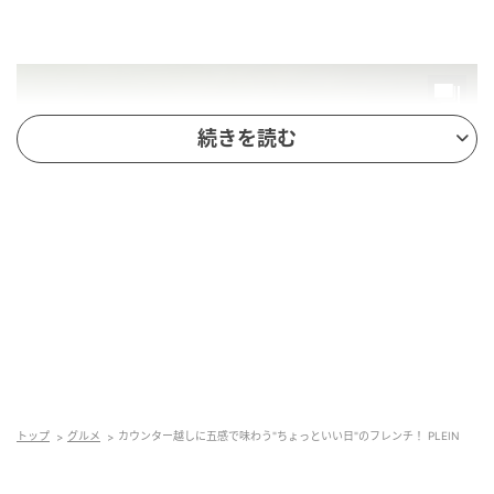
続きを読む
トップ
グルメ
カウンター越しに五感で味わう"ちょっといい日"のフレンチ！ PLEIN
店名：PLEIN BIS（プラン・ビス）
オープン日：2026年4月7日（火）