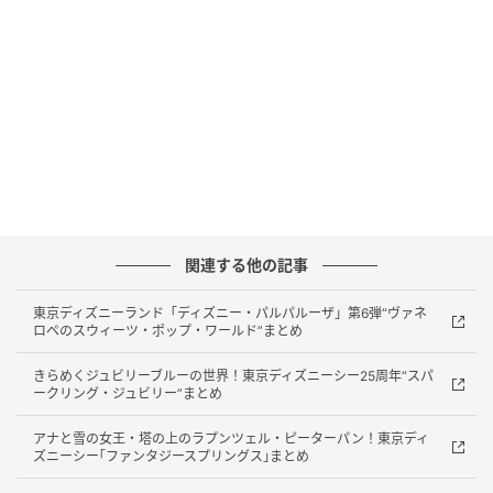
場所：京都祇園南
ランチコース：5,500円〜
ディナーコース：12,000円〜
運営：MS-NEXT株式会社
PLEIN BISは、”ちょっといい日”に訪れたくなるカウン
ターフレンチを主体としたイノベーティブレストラン
関連する他の記事
です。
東京ディズニーランド「ディズニー・パルパルーザ」第6弾“ヴァネ
臨場感のあるカウンター席で、料理・香り・音・空気
ロペのスウィーツ・ポップ・ワールド”まとめ
感を間近に感じながら、日常と非日常の間にある心地
きらめくジュビリーブルーの世界！東京ディズニーシー25周年“スパ
よい時間を過ごせます。
ークリング・ジュビリー”まとめ
コース内容は季節に応じて変わり、ランチは5,500円か
アナと雪の女王・塔の上のラプンツェル・ピーターパン！東京ディ
ズニーシー｢ファンタジースプリングス｣まとめ
ら、ディナーは12,000円から提供されています。