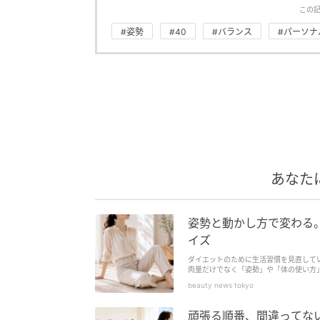
この
#姿勢
#40
#バランス
#パーソナ
あなた
姿勢と動かし方で変わる。
イズ
ダイエットのために生活習慣を見直して
肉量だけでなく「姿勢」や「体の使い方
いと、ぽっこり感が出やすくなることも。
beauty news tokyo
頑張る順番、間違ってない