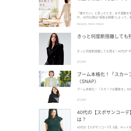
「痩せたい」と思ったとき、まず運動を
が、40代以降は“頑張る順番”によって
習慣”を重視する考え方がダイエットの主
beauty news tokyo
きっと何度断捨離しても残
きっと何度断捨離しても残る！40代が“
STORY
ブーム本格化！「スカー
〈SNAP〉
ブーム本格化！「スカーフの腰巻き」40
STORY
40代の【スポサンコー
は？
40代の【スポサンコーデ】5選。キレイ