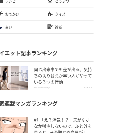
レシピ
どうぶつ
おでかけ
クイズ
占い
診断
イエット記事ランキング
同じ出来事でも差が出る。気持
ちの切り替えが早い人がやって
いる３つの行動
beauty news tokyo
2026.5.2
気連載マンガランキング
#1 「え？浮気！？」夫がなか
なか帰宅しないので、ふと外を
見ると…→予期せぬ光景が！｜