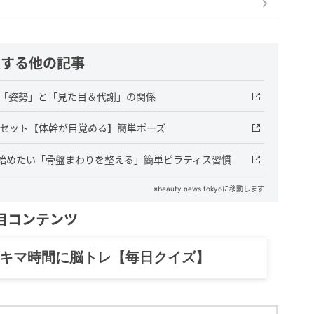
連する他の記事
の「姿勢」と「見た目＆代謝」の関係
５セット【体幹が目覚める】簡単ポーズ
始めたい「骨盤まわりを整える」簡単ピラティス習慣
※beauty news tokyoに移動します
目コンテンツ
記……全部、読めます。