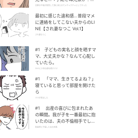
旦那の不倫が発覚して頭に来た
旦那の不倫が発覚して頭に来たのでメチャクチャにしてやった
のでメチャクチャにしてやった
最初に感じた違和感…普段マメ
に連絡をしてこない夫からのLI
NE【され妻なつこ Vol.1】
され妻なつこ
#1 子どもの実名と顔を晒すマ
マ、大丈夫かな？なんて心配し
ていたら。
SNSに子供の顔を晒すママ
#1 「ママ、生きてるよね？」
寝ていると思って部屋を開けた
ら
ママが家出した
#1 出産の喜びに包まれたあ
の瞬間。我が子を一番最初に抱
いたのは、夫の不倫相手でし
た。
助産師と不倫した夫の末路