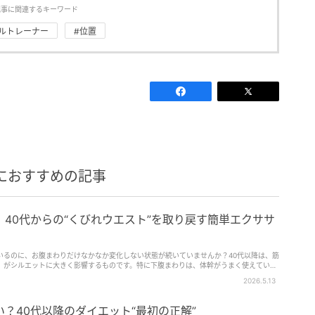
記事に関連するキーワード
ルトレーナー
#位置
におすすめの記事
40代からの“くびれウエスト”を取り戻す簡単エクササ
いるのに、お腹まわりだけなかなか変化しない状態が続いていませんか？40代以降は、筋
」がシルエットに大きく影響するものです。特に下腹まわりは、体幹がうまく使えていな
 そこで取…
2026.5.13
？40代以降のダイエット“最初の正解”