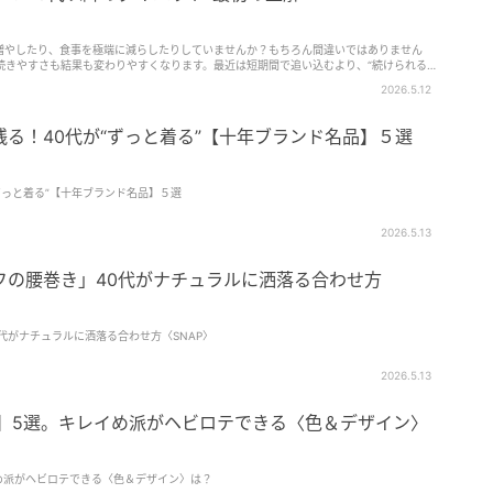
増やしたり、食事を極端に減らしたりしていませんか？もちろん間違いではありません
、続きやすさも結果も変わりやすくなります。最近は短期間で追い込むより、“続けられる
流に。最初か…
2026.5.12
る！40代が“ずっと着る”【十年ブランド名品】５選
ずっと着る”【十年ブランド名品】５選
2026.5.13
フの腰巻き」40代がナチュラルに洒落る合わせ方
代がナチュラルに洒落る合わせ方〈SNAP〉
2026.5.13
デ】5選。キレイめ派がヘビロテできる〈色＆デザイン〉
め派がヘビロテできる〈色＆デザイン〉は？