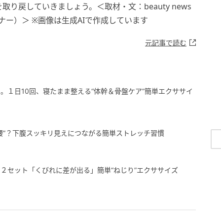
り戻していきましょう。＜取材・文：beauty news
ーナー）＞ ※画像は生成AIで作成しています
元記事で読む
。１日10回、寝たまま整える“体幹＆骨盤ケア”簡単エクササイ
腰”？下腹スッキリ見えにつながる簡単ストレッチ習慣
２セット「くびれに差が出る」簡単“ねじり”エクササイズ