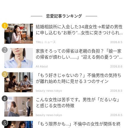
ならない人物なので、他者との関係性について深く考
え、その中で現れる微妙な感情を表現しようと努め
恋愛記事ランキング
た」と明かした。
結婚相談所に入会した34歳女性→希望の男性
に申し込むも“お断り”…女性に突きつけられた
「高望み」以上の残酷な原因とは？
王子の深いロマンスと、華やかな視覚的要素
TRILL ニュース
2026.8.5
に注目
家族そろっての帰省は老親の負担？「娘一家
の帰省が煩わしい……」"迎える側の憂うつ"の
さらに、ロマンスを描く際のポイントとして「台本に
正体と対処法
All About
2026.8.6
込められているイ・アン大君の物語に集中しようとし
「もう好きじゃないの？」不倫男性の気持ち
た。台本に書かれている文章、その物語だけで、すで
が離れ始めた時に見せる３つのサイン
に十分に王子のロマンスがより深く描かれると信じて
beauty news tokyo
2026.8.5
疑わなかった」と付け加え、視聴者の好奇心を刺激し
ている。
こんな女性は苦手です。男性が「だるいな」
と感じる女性の特徴
最後にビョン・ウソクは、「21世紀の立憲君主制とい
beauty news tokyo
2026.8.5
う特別な背景の中で、各キャラクターがどのような選
「もう限界かも…」不倫中の女性が関係を終