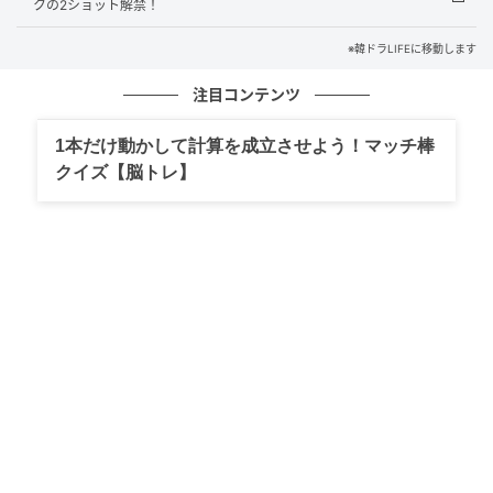
クの2ショット解禁！
※韓ドラLIFEに移動します
注目コンテンツ
1本だけ動かして計算を成立させよう！マッチ棒
クイズ【脳トレ】
（写真＝MBC）
キーワードは「孤独さ、気概、国民から愛さ
れる」