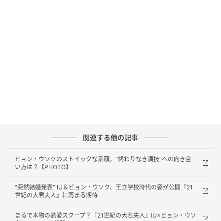
関連する他の記事
ビョン・ウソクのストイックな素顔。“終わりなき演技”への向き合
い方は？【PHOTO】
“突然結婚発表” IU＆ビョン・ウソク、王立学校時代の姿が公開『21
世紀の大君夫人』に高まる期待
まるで本物の熱愛スクープ？『21世紀の大君夫人』IU×ビョン・ウソ