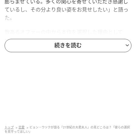
膨らませている。多くの関心を寄せていただき感謝し
ているし、その分より良い姿をお見せしたい」と語っ
た。
数あるオファーの中から本作を選択した理由として
は、イ・アン大君のストーリーと、立憲君主制という
続きを読む
背景設定を挙げた。
特にキャラクターの第一印象について、「台本を読ん
だ時、イ・アン大君を演じる自分の姿が頭の中にすっ
きりと描かれ、感情的にも心に響くものを感じた。だ
から、台本を読んですぐに『この作品を絶対にやって
みたい』と思った」と振り返った。
トップ
恋愛
ビョン・ウソクが語る『21世紀の大君夫人』の見どころは？「彼らの選択
を見守ってほしい」