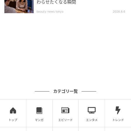
択をし、その選択がどのような結果をもたらすのかを
わらせたくなる瞬間
見守る楽しさがある作品」と紹介。「人物たちの関係
beauty news tokyo
2026.8.6
性の変化も興味深い見どころになると思う。美術やセ
ット、衣装など視覚的な部分でも見どころが満載なの
で、どうか多くの関心と愛情を寄せていただきたい」
と呼びかけ、ドラマへの期待を最高潮に高めた。
ビョン・ウソクによる、一味違った王子のロマンスが
展開される『21世紀の大君夫人』は、4月10日より放
送開始。日本ではDisney+（ディズニープラス）にて
独占配信開始。（全12話／毎週金・土1話ずつ配信）
元記事で読む
カテゴリ一覧
次の記事
『花が咲けば、月を想い』のビハインドカッ
トップ
マンガ
エピソード
エンタメ
トレンド
ト入手!! “彼氏・彼女ショット風”に認定