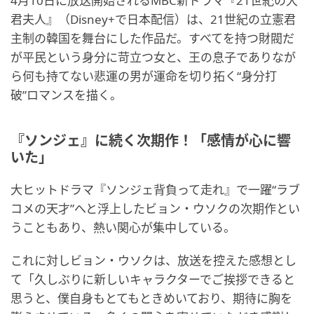
4月10日に放送開始されるMBC新ドラマ『21世紀の大
君夫人』（Disney+で日本配信）は、21世紀の立憲君
主制の韓国を舞台にした作品だ。すべてを持つ財閥だ
が平民という身分に苛立つ女と、王の息子でありなが
ら何も持てない悲運の男が運命を切り拓く“身分打
破”ロマンスを描く。
『ソンジェ』に続く次期作！「感情が心に響
いた」
大ヒットドラマ『ソンジェ背負って走れ』で一躍“ラブ
コメの天才”へと浮上したビョン・ウソクの次期作とい
うこともあり、熱い関心が集中している。
これに対しビョン・ウソクは、放送を控えた感想とし
て「久しぶりに新しいキャラクターでご挨拶できると
思うと、僕自身もとてもときめいており、期待に胸を