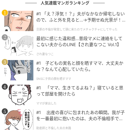
人気連載マンガランキング
ビョン・ウソクの心を奪ったイ・アン大君は、声を上
#1 「え？浮気！？」夫がなかなか帰宅しない
げることも、輝くことも許されない「王室の次男」と
ので、ふと外を見ると…→予期せぬ光景が！
いう立場のせいで、本来の自分を隠して生きてきた人
｜旦那の不倫が発覚して頭に来たのでメチャ
旦那の不倫が発覚して頭に来たのでメチャクチャにしてやった
物だ。
クチャにしてやった
最初に感じた違和感…普段マメに連絡をして
こない夫からのLINE【され妻なつこ Vol.1】
ビョン・ウソクは彼を象徴するキーワードとして、
「孤独さ」「気概」「国民から愛される」という言葉
され妻なつこ
を挙げた。その理由は「公の場では常に気品を失わ
#1 子どもの実名と顔を晒すママ、大丈夫か
ず、王族として節度と品位を保っている。表向きはす
な？なんて心配していたら。
べてを手にしているように見えるが、王室の中では誰
SNSに子供の顔を晒すママ
一人として心を許せる相手がいない境遇に置かれてい
#1 「ママ、生きてるよね？」寝ていると思
る。それにもかかわらず、国民からの関心と愛を一身
って部屋を開けたら
に受ける、国民が最も愛する王族だ」と説明した。
ママが家出した
#1 出産の喜びに包まれたあの瞬間。我が子
また、それを表現するために「国民から愛される分、
を一番最初に抱いたのは、夫の不倫相手でし
嫉妬や妬みも共存していると考えた。誰かは親切だ
た。
助産師と不倫した夫の末路
が、また誰かには冷徹でもある。決して隙を見せては