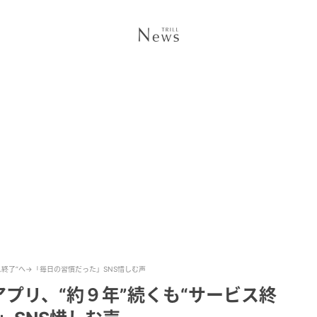
ス終了”へ→「毎日の習慣だった」SNS惜しむ声
プリ、“約９年”続くも“サービス終