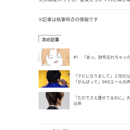
※記事は執筆時点の情報です
次の記事
#1 「あっ、財布忘れちゃっ
「クビになりまして」２児の父
「がんばって」SNSエールの
「ただでさえ痩せてるのに」大
の声