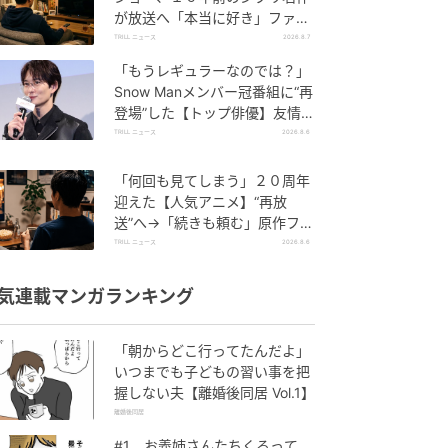
が放送へ「本当に好き」ファン
しみじみ
TRILL ニュース
2026.8.7
「もうレギュラーなのでは？」
Snow Manメンバー冠番組に“再
登場”した【トップ俳優】友情出
演に視聴者驚き
TRILL ニュース
2026.8.6
「何回も見てしまう」２０周年
迎えた【人気アニメ】“再放
送”へ→「続きも頼む」原作ファ
ン懇願
TRILL ニュース
2026.8.6
気連載マンガランキング
「朝からどこ行ってたんだよ」
いつまでも子どもの習い事を把
握しない夫【離婚後同居 Vol.1】
離婚後同居
#1 お義姉さんたちくるって、