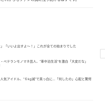
た」「いいよ出すよ〜！」これが全ての始まりでした
・ベテランモノマネ芸人、“車中泊生活”を激白「大変だな」
声
人気アイドル、“６kg減”で真っ白に…「何したの」心配と驚愕