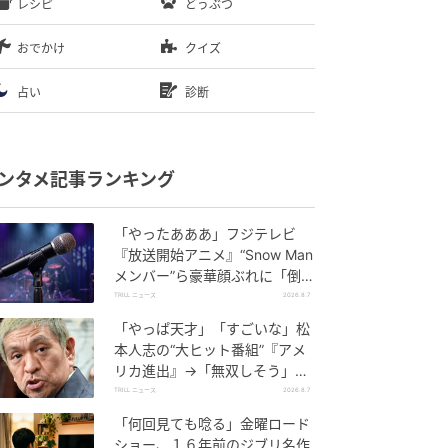
レシピ
どうぶつ
おでかけ
クイズ
占い
診断
ンタメ記事ランキング
「やったあああ」フジテレビ
『放送開始アニメ』“Snow Man
メンバー”ら豪華顔ぶれに「倒れ
そう」SNS大揺れ
TRILL ニュース
2026.8.7
「やっぱ天才」「すごいな」松
本人志の“大ヒット番組”『アメ
リカ進出』→「無双しそう」視
聴者反響続々
TRILL ニュース
2026.8.7
「何回見ても唸る」金曜ロード
ショー、１６年前のジブリ名作