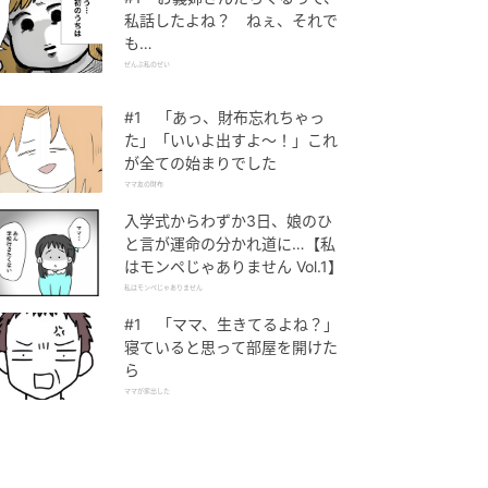
私話したよね？ ねぇ、それで
も…
ぜんぶ私のせい
#1 「あっ、財布忘れちゃっ
た」「いいよ出すよ〜！」これ
が全ての始まりでした
ママ友の財布
入学式からわずか3日、娘のひ
と言が運命の分かれ道に…【私
はモンペじゃありません Vol.1】
私はモンペじゃありません
#1 「ママ、生きてるよね？」
寝ていると思って部屋を開けた
ら
ママが家出した