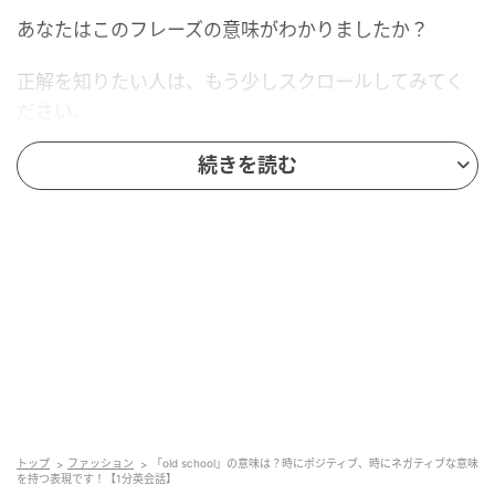
あなたはこのフレーズの意味がわかりましたか？
正解を知りたい人は、もう少しスクロールしてみてく
ださい。
続きを読む
Ray(レイ)
トップ
ファッション
「old school」の意味は？時にポジティブ、時にネガティブな意味
を持つ表現です！【1分英会話】
果たして、正解は？