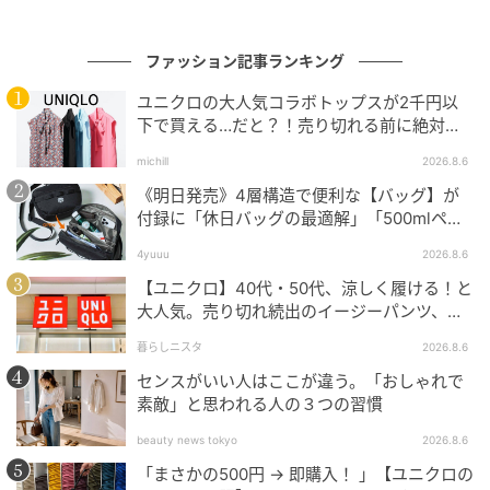
ファッション記事ランキング
ユニクロの大人気コラボトップスが2千円以
下で買える…だと？！売り切れる前に絶対買
い！
michill
2026.8.6
《明日発売》4層構造で便利な【バッグ】が
付録に「休日バッグの最適解」「500mlペッ
トボトルも入る」
4yuuu
2026.8.6
【ユニクロ】40代・50代、涼しく履ける！と
大人気。売り切れ続出のイージーパンツ、買
ってみた！
暮らしニスタ
2026.8.6
センスがいい人はここが違う。「おしゃれで
素敵」と思われる人の３つの習慣
beauty news tokyo
2026.8.6
「まさかの500円 → 即購入！ 」【ユニクロの