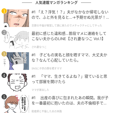
人気連載マンガランキング
の記事をもっとみる
#1 「え？浮気！？」夫がなかなか帰宅しない
ので、ふと外を見ると…→予期せぬ光景が！
｜旦那の不倫が発覚して頭に来たのでメチャ
旦那の不倫が発覚して頭に来たのでメチャクチャにしてやった
クチャにしてやった
最初に感じた違和感…普段マメに連絡をして
こない夫からのLINE【され妻なつこ Vol.1】
され妻なつこ
#1 子どもの実名と顔を晒すママ、大丈夫か
な？なんて心配していたら。
SNSに子供の顔を晒すママ
#1 「ママ、生きてるよね？」寝ていると思
って部屋を開けたら
ママが家出した
#1 出産の喜びに包まれたあの瞬間。我が子
を一番最初に抱いたのは、夫の不倫相手でし
た。
助産師と不倫した夫の末路