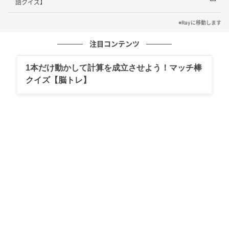
語クイズ】
「His thoughts are kind of school.」
※Rayに移動します
（彼の考えってちょっと古いんだよね）
注目コンテンツ
あなたはわかりましたか？
1本だけ動かして計算を成立させよう！マッチ棒
毎日1分英会話で、知って得するフレーズを学びましょ
クイズ【脳トレ】
う！
※解答は複数ある場合があります。
ライター Ray WEB編集部
元記事で読む
次の記事
【漢字クイズ】「播磨新宮」はなんて読む？
一回で読めたらすごい！