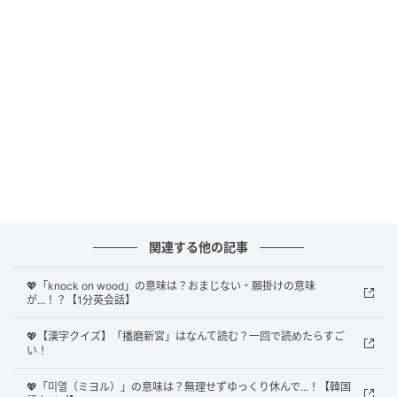
正解は
「古いけど魅力的
」「古臭い」
でした！
古さや香りを込めつつも時代を超えた魅力を持つもの
に使うポジティブな意味。
また、考え方や手法が現代に適していないと非難の意
を含めるネガティブな意味を持っているのが特徴で
す。
文脈によって解釈が大きく変わるため、気をつけて使
関連する他の記事
いましょう。
💖「knock on wood」の意味は？おまじない・願掛けの意味
が...！？【1分英会話】
「I prefer old school styles to modren styles
about fashion.」
💖【漢字クイズ】「播磨新宮」はなんて読む？一回で読めたらすご
い！
（現代のスタイルより昔の古いスタイルのほうが好
き）
💖「미열（ミヨル）」の意味は？無理せずゆっくり休んで...！【韓国