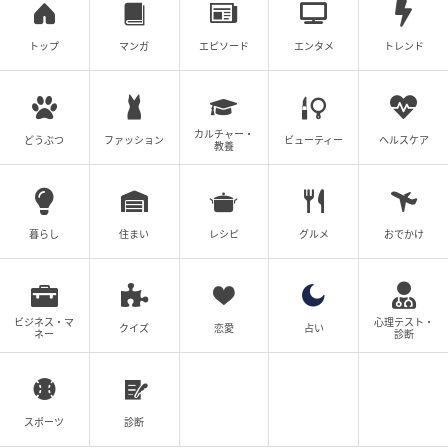
B「バリアケアset」には、バリアクリーム・デューイ
トップ
マンガ
エピソード
エンタメ
トレンド
UVプロテクター・ヴィーガンプロテインが含まれ、肌
のバリア機能と内側からのケアを両立させる内容にな
っています。
カルチャー・
どうぶつ
ファッション
ビューティー
ヘルスケア
教養
C「艶肌ケアset」は、ピールトリートセラム・リジュ
ブネイトクリーム・グラスフェッドコラーゲンペプチ
ドの組み合わせで、ツヤのある肌を目指す方にぴった
りのラインナップです。
暮らし
住まい
レシピ
グルメ
おでかけ
ビジネス・マ
心理テスト・
クイズ
恋愛
占い
ネー
診断
スポーツ
診断