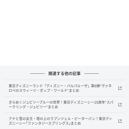
医師監修のウェルネスブランド「Dr.MiCHAEL（ドクタ
ーマイケル）」が提唱する”スローエイジング”は、単
なるアンチエイジングとは異なる考え方を持っていま
す。
年齢を重ねることを否定するのではなく、慈しみ、豊
かな時間として受け入れ、育てていくという新しい美
学がコンセプトになっています。
関連する他の記事
10年後も自分らしく輝き続けるために、今から未来の
東京ディズニーランド「ディズニー・パルパルーザ」第6弾“ヴァネ
自分のための健康に投資するという発想が特徴です。
ロペのスウィーツ・ポップ・ワールド”まとめ
きらめくジュビリーブルーの世界！東京ディズニーシー25周年“スパ
ークリング・ジュビリー”まとめ
アナと雪の女王・塔の上のラプンツェル・ピーターパン！東京ディ
ズニーシー｢ファンタジースプリングス｣まとめ