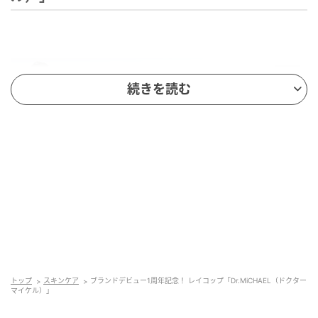
続きを読む
キャンペーン名：Dr.MiCHAELブランドサポーター募
集
募集期間：2026年3月16日(月)〜2026年4月7日(火)
募集人数：100名
応募条件：Dr.MiCHAEL製品と一緒に「スローエイ
トップ
スキンケア
ブランドデビュー1周年記念！ レイコップ「Dr.MiCHAEL（ドクター
ジング」を広めてくれる方
マイケル）」