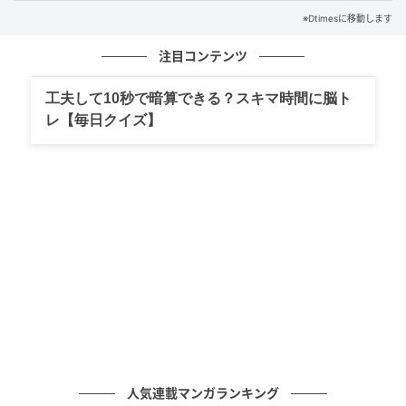
※Dtimesに移動します
注目コンテンツ
工夫して10秒で暗算できる？スキマ時間に脳ト
レ【毎日クイズ】
ブランドデビュー1周年を記念して、「Dr.MiCHAELと
人気連載マンガランキング