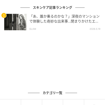
スキンケア記事ランキング
「あ、誰か乗るのかな？」深夜のマンション
で体験した奇妙な出来事…閉まりかけたエレ
ベーターの扉をこじ開けた「何か」
GLAM
2026.5.19
キャンペーン賞品は、異なる肌悩みに合わせた3つのセ
ットが用意されています。
A「潤いケアset」は、リファイニングローション・モ
イスチャーバリアクリーム・オプティマムビタミンの3
カテゴリ一覧
点セットで、うるおいを重視したい方向けの構成で
す。