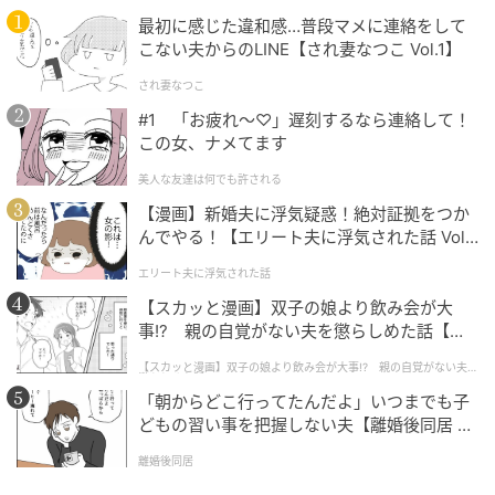
一緒にスローエイジングはじめませんか？」をテーマ
最初に感じた違和感…普段マメに連絡をして
にしたブランドサポーター募集キャンペーンが実施さ
こない夫からのLINE【され妻なつこ Vol.1】
れています。
され妻なつこ
#1 「お疲れ〜♡」遅刻するなら連絡して！
応募条件を満たした方の中から抽選で該当する製品が
この女、ナメてます
プレゼントされ、当選者の発表は賞品の発送をもって
美人な友達は何でも許される
かえられます。
【漫画】新婚夫に浮気疑惑！絶対証拠をつか
んでやる！【エリート夫に浮気された話 Vol.
1】
エリート夫に浮気された話
【スカッと漫画】双子の娘より飲み会が大
キャンペーン賞品3セット
事!? 親の自覚がない夫を懲らしめた話【第1
話】
【スカッと漫画】双子の娘より飲み会が大事!? 親の自覚がない夫を
懲らしめた話
「朝からどこ行ってたんだよ」いつまでも子
どもの習い事を把握しない夫【離婚後同居 Vo
l.1】
離婚後同居