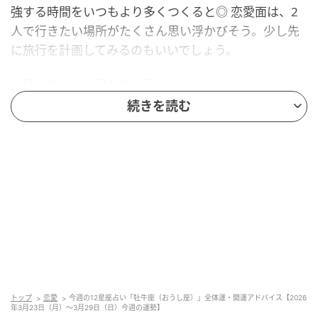
強する時間をいつもより多くつくると◎ 恋愛面は、2
人で行きたい場所がたくさん思い浮かびそう。少し先
に旅行を計画してみるのもいいでしょう。
★ワンポイントアドバイス★
続きを読む
部屋にパステルカラーのアイテムを置くなど、柔らか
い雰囲気にアレンジすると運気アップ！
■監修者プロフィール：夏目みやび（なつめ・みや
び）
東京・池袋占い館セレーネ所属。メッセージ性の高い
鑑定はリピーターも多く、心の琴線に触れると話題
に。占いや開運で個性が輝けるような占いを発信中。
Yahoo!占い「マザー占術」など数多くのコンテンツも
リリース。
トップ
恋愛
今週の12星座占い「牡牛座（おうし座）」全体運・開運アドバイス【2026
年3月23日（月）～3月29日（日）今週の運勢】