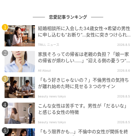
恋愛記事ランキング
結婚相談所に入会した34歳女性→希望の男性
に申し込むも“お断り”…女性に突きつけられた
「高望み」以上の残酷な原因とは？
TRILL ニュース
2026.8.5
家族そろっての帰省は老親の負担？「娘一家
の帰省が煩わしい……」"迎える側の憂うつ"の
正体と対処法
All About
2026.8.6
「もう好きじゃないの？」不倫男性の気持ち
が離れ始めた時に見せる３つのサイン
beauty news tokyo
2026.8.5
こんな女性は苦手です。男性が「だるいな」
と感じる女性の特徴
beauty news tokyo
2026.8.5
「もう限界かも…」不倫中の女性が関係を終