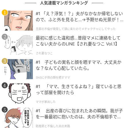
人気連載マンガランキング
#1 「え？浮気！？」夫がなかなか帰宅しない
ので、ふと外を見ると…→予期せぬ光景が！
｜旦那の不倫が発覚して頭に来たのでメチャ
旦那の不倫が発覚して頭に来たのでメチャクチャにしてやった
クチャにしてやった
最初に感じた違和感…普段マメに連絡をして
こない夫からのLINE【され妻なつこ Vol.1】
され妻なつこ
#1 子どもの実名と顔を晒すママ、大丈夫か
な？なんて心配していたら。
SNSに子供の顔を晒すママ
#1 「ママ、生きてるよね？」寝ていると思
って部屋を開けたら
ママが家出した
#1 出産の喜びに包まれたあの瞬間。我が子
を一番最初に抱いたのは、夫の不倫相手でし
た。
助産師と不倫した夫の末路