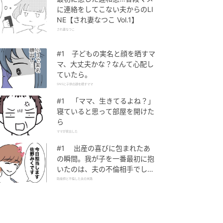
に連絡をしてこない夫からのLI
NE【され妻なつこ Vol.1】
され妻なつこ
#1 子どもの実名と顔を晒すマ
マ、大丈夫かな？なんて心配し
ていたら。
SNSに子供の顔を晒すママ
#1 「ママ、生きてるよね？」
寝ていると思って部屋を開けた
ら
ママが家出した
#1 出産の喜びに包まれたあ
の瞬間。我が子を一番最初に抱
いたのは、夫の不倫相手でし
た。
助産師と不倫した夫の末路