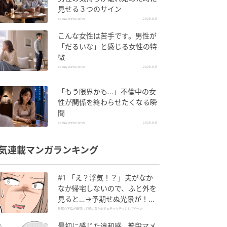
見せる３つのサイン
beauty news tokyo
2026.8.5
こんな女性は苦手です。男性が
「だるいな」と感じる女性の特
徴
beauty news tokyo
2026.8.5
「もう限界かも…」不倫中の女
性が関係を終わらせたくなる瞬
間
beauty news tokyo
2026.8.6
気連載マンガランキング
#1 「え？浮気！？」夫がなか
なか帰宅しないので、ふと外を
見ると…→予期せぬ光景が！｜
旦那の不倫が発覚して頭に来た
旦那の不倫が発覚して頭に来たのでメチャクチャにしてやった
のでメチャクチャにしてやった
最初に感じた違和感…普段マメ