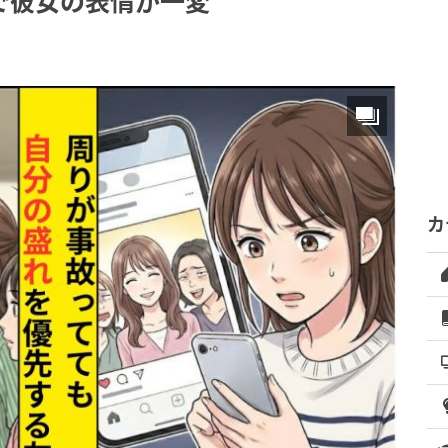
で彼女の表情が一変
カ