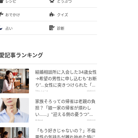
レシピ
どうぶつ
おでかけ
クイズ
占い
診断
愛記事ランキング
結婚相談所に入会した34歳女性
→希望の男性に申し込むも“お断
り”…女性に突きつけられた「高
望み」以上の残酷な原因とは？
TRILL ニュース
2026.8.5
家族そろっての帰省は老親の負
担？「娘一家の帰省が煩わし
い……」"迎える側の憂うつ"の
正体と対処法
All About
2026.8.6
「もう好きじゃないの？」不倫
男性の気持ちが離れ始めた時に