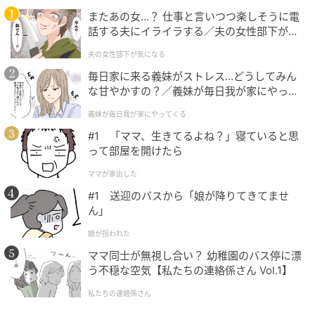
ライター Ray WEB編集部
またあの女…？ 仕事と言いつつ楽しそうに電
話する夫にイライラする／夫の女性部下が気
元記事で読む
になる（1）【夫婦の危機 まんが】
夫の女性部下が気になる
毎日家に来る義妹がストレス…どうしてみん
次の記事
な甘やかすの？／義妹が毎日我が家にやって
【漢字クイズ】「粉河」はなんて読む？意外
くる（1）【義父母がシンドイんです！ まん
義妹が毎日我が家にやってくる
が】
と間違える！
#1 「ママ、生きてるよね？」寝ていると思
って部屋を開けたら
の記事をもっとみる
ママが家出した
#1 送迎のバスから「娘が降りてきてませ
ん」
娘が拐われた
ママ同士が無視し合い？ 幼稚園のバス停に漂
う不穏な空気【私たちの連絡係さん Vol.1】
私たちの連絡係さん