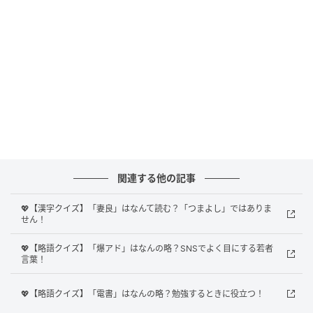
Ray(レイ)
関連する他の記事
果たして、正解は？
💖【漢字クイズ】「妻良」はなんて読む？「つまよし」ではありま
せん！
正解は、
「やとうご
」
でした。
💖【略語クイズ】「爆アド」はなんの略？SNSでよく目にする若者
言葉！
弥藤吾は、埼玉県熊谷市に位置する地名です。
💖【略語クイズ】「電書」はなんの略？勉強するときに役立つ！
そんな熊谷市は、かつて中山道の宿場として栄えてき