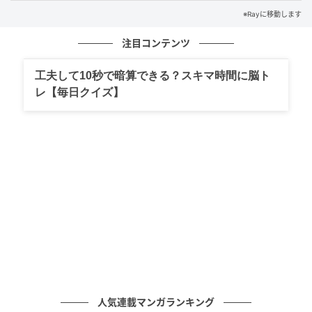
たことでも知られており、現在でも新幹線、高崎線や
※Rayに移動します
秩父鉄道の各鉄道路線が通過する交通の要衝となって
注目コンテンツ
いるのだそう。
工夫して10秒で暗算できる？スキマ時間に脳ト
また、『日本さくらの名所100選』に選ばれた熊谷桜
レ【毎日クイズ】
堤で行われる「熊谷桜まつり」をはじめ、荒川河川敷
で開催される「熊谷花火大会」など、全国的に知られ
るイベントがたくさんありますよ。
あなたはわかりましたか？
家族や友だちにも、「知ってる？」と聞いて自慢して
みて！
《参考文献》
・『くまがやねっと』
人気連載マンガランキング