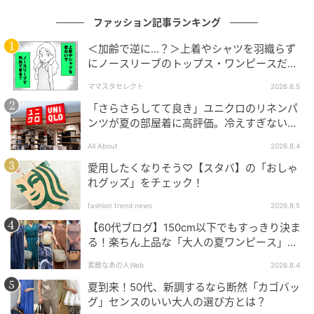
ファッション記事ランキング
＜加齢で逆に…？＞上着やシャツを羽織らず
にノースリーブのトップス・ワンピースだけ
で外出できる？
ママスタセレクト
2026.8.5
「さらさらしてて良き」ユニクロのリネンパ
ンツが夏の部屋着に高評価。冷えすぎない肌
触りが決め手
All About
2026.8.4
愛用したくなりそう♡【スタバ】の「おしゃ
れグッズ」をチェック！
fashion trend news
2026.8.5
【60代ブログ】150cm以下でもすっきり決ま
る！楽ちん上品な「大人の夏ワンピース」コ
ーデ６選
素敵なあの人Web
2026.8.4
夏到来！50代、新調するなら断然「カゴバッ
グ」センスのいい大人の選び方とは？