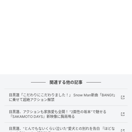
ドになると急激に痩せ細り、“最強の殺し屋”としての片
鱗を見せるスマートな坂本＞という、対照的な二面性
を体現する。
さらに、坂本（目黒）の相棒・朝倉シン役に高橋文
哉、坂本がこよなく愛する妻・坂本葵役に上戸彩の出
演が決定。そのほか、横田真悠、戸塚純貴、塩野瑛
久、渡邊圭祐、北村匠海、八木勇征、生見愛瑠といっ
た豪華実力派俳優陣の出演情報も次々と解禁された。
メガホンを取るのは、『銀魂』シリーズで映画界を席
関連する他の記事
巻し、『今日から俺は!!劇場版』（20年）で興行収入
目黒蓮「こだわりにこだわりました！」 Snow Man新曲「BANG!!」
54億円を突破、社会現象を巻き起こしたコメディの鬼
に乗せて超絶アクション解禁
才・福田雄一。制作プロダクションは『キングダム』
目黒蓮、アクションも家族愛も全開！ “2面性の坂本”で魅せる
シリーズや『ゴールデンカムイ』を手掛ける
『SAKAMOTO DAYS』新映像に胸高鳴る
CREDEUS。超本格アクションエンターテインメントの
目黒蓮、“とんでもないくらい泣いた”愛犬との別れを告白 『ほどな
大作が、いま誕生する。