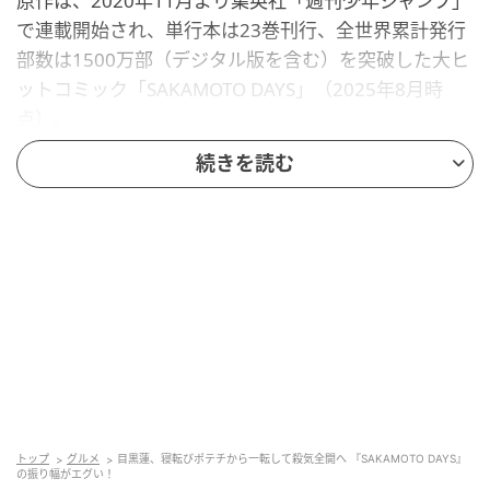
原作は、2020年11月より集英社「週刊少年ジャンプ」
で連載開始され、単行本は23巻刊行、全世界累計発行
部数は1500万部（デジタル版を含む）を突破した大ヒ
ットコミック「SAKAMOTO DAYS」（2025年8月時
点）。
続きを読む
“すべての悪党が恐れる凄腕の殺し屋”だった主人公・坂
本太郎は、コンビニで働く女性・葵に一目惚れしてあ
っさりと引退。結婚と娘の誕生を経てふくよかな体型
となり、「坂本商店」を営んでいたが、そこへ次々と
悪党が迫り来る——。愛する家族との平穏な日常を守
るため、坂本が襲いかかる敵と戦う【日常×非日常】の
ソリッドアクションストーリーだ。
主人公である最強の殺し屋・坂本太郎を演じるのは、
目黒蓮。これまでにないキレと迫力を放つ超人的なア
クションに挑戦し、＜推定体重140kgのふくよかな姿
トップ
グルメ
目黒蓮、寝転びポテチから一転して殺気全開へ 『SAKAMOTO DAYS』
の振り幅がエグい！
で圧倒的な強さと包容力を持つ坂本＞と、＜本気モー