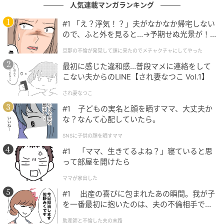
人気連載マンガランキング
『SAKAMOTO DAYS』は2026年4月29日より劇場公
#1 「え？浮気！？」夫がなかなか帰宅しない
開。
ので、ふと外を見ると…→予期せぬ光景が！
｜旦那の不倫が発覚して頭に来たのでメチャ
旦那の不倫が発覚して頭に来たのでメチャクチャにしてやった
クチャにしてやった
元記事で読む
最初に感じた違和感…普段マメに連絡をして
こない夫からのLINE【され妻なつこ Vol.1】
次の記事
され妻なつこ
「子どもって、環境を整えてあげたら育つ」
#1 子どもの実名と顔を晒すママ、大丈夫か
夜間保育園が教えてくれることとは？
な？なんて心配していたら。
SNSに子供の顔を晒すママ
の記事をもっとみる
#1 「ママ、生きてるよね？」寝ていると思
って部屋を開けたら
ママが家出した
#1 出産の喜びに包まれたあの瞬間。我が子
を一番最初に抱いたのは、夫の不倫相手でし
た。
助産師と不倫した夫の末路