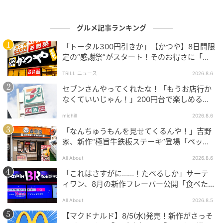
グルメ記事ランキング
「トータル300円引きか」【かつや】8日間限
定の“感謝祭”がスタート！そのお得さに「何
日連続で通えるかなぁ」「激アツ！」の声
TRILL ニュース
2026.8.6
セブンさんやってくれたな！「もうお店行か
なくていいじゃん！」200円台で楽しめる本
格グルメ
michill
2026.8.6
「なんちゅうもんを見せてくるんや！」吉野
家、新作“極旨牛鉄板ステーキ”登場「ペッパ
ーランチを潰しに来たぞ……」
All About
2026.8.6
「これはさすがに……！たべるしか」サーテ
ィワン、8月の新作フレーバー公開「食べた方
が良いですよスイカサマーは」
All About
2026.8.5
【マクドナルド】8/5(水)発売！新作がさっそ