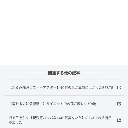
バリア機能とは表皮の角質層が持つ役割で、アレルゲ
ンや紫外線など外部からの刺激侵入を防ぐことで肌を
守り、さらに水分の蒸散を防いで肌の潤いを維持しま
す。この機能が低下すると肌が乾燥したり、かゆみや
炎症が起こってさまざまな肌トラブルの原因にも。花
粉などの刺激やストレスが多発する春は、セラミド、
ライスパワーNo.11、ヘパリン類似物質などの保湿成
分を積極的に取り入れて肌土台を整えることでバリア
機能を強化しましょう。
関連する他の記事
教えてくれたのは...
【たるみ解消ビフォーアフター】40代の肌が本当に上がったBEST5
【痩せるのに満腹感！】ダイエット中の夜ご飯レシピ8選
街で目を引く【現役感ハンパない40代美女たち】には3つの共通点
があった！