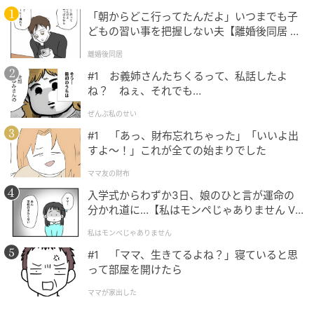
ST」は16年以上にわたり、40代＆50代女性の美容とラ
「朝からどこ行ってたんだよ」いつまでも子
イフスタイルを追求してきた月刊美容誌です。
どもの習い事を把握しない夫【離婚後同居 Vo
l.1】
『美ST』2026年4月号掲載
離婚後同居
#1 お義姉さんたちくるって、私話したよ
撮影／新垣隆太〈CASK〉 取材／森島千鶴子 編集／佐
ね？ ねぇ、それでも…
久間朋子 再構成／Bravoworks,Inc.
ぜんぶ私のせい
#1 「あっ、財布忘れちゃった」「いいよ出
元記事で読む
すよ〜！」これが全ての始まりでした
ママ友の財布
次の記事
入学式からわずか3日、娘のひと言が運命の
【50代のオイル美容】潤い不足を解消する、
分かれ道に…【私はモンペじゃありません Vo
タイプ別名品4選
l.1】
私はモンペじゃありません
#1 「ママ、生きてるよね？」寝ていると思
の記事をもっとみる
って部屋を開けたら
ママが家出した