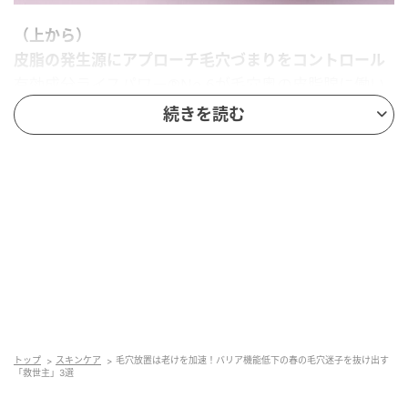
（上から）
皮脂の発生源にアプローチ毛穴づまりをコントロール
有効成分ライスパワー®No.6が毛穴奥の皮脂腺に働い
て皮脂分泌を抑制。ONE BY KOSÉ バランシング チュ
続きを読む
ーナー 120ml ￥4,950〈編集部調べ〉（）
肌の潤いバランスを整えて毛穴の目立たない肌に
水分、油分のバランスを整えて毛穴を引き締める。
ザ・バランシング トリートメント ローション 150ml
￥22,000（）
3種のビタミンC誘導体で潤いのある毛穴レス肌に
過剰な皮脂分泌を抑制、毛穴を引き締めながら、潤い
でふっくらと整える。V.C. ディープリペアクリーム
トップ
スキンケア
毛穴放置は老けを加速！バリア機能低下の春の毛穴迷子を抜け出す
30g ￥5,940（）
「救世主」3選