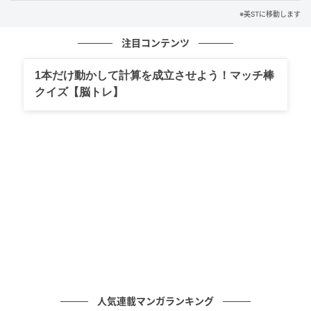
※美STに移動します
注目コンテンツ
1本だけ動かして計算を成立させよう！マッチ棒
クイズ【脳トレ】
日本化粧品検定協会代表理事・コスメコンシェルジュ 小西さやかさん
コスメや美容を科学的な見地から分析、評価するスペ
シャリスト。多岐にわたる媒体で幅広く活躍。正しい
化粧品知識に基づく最短最適な美容法に定評が。
本記事は、美ST編集部が取材・編集しました。「美
人気連載マンガランキング