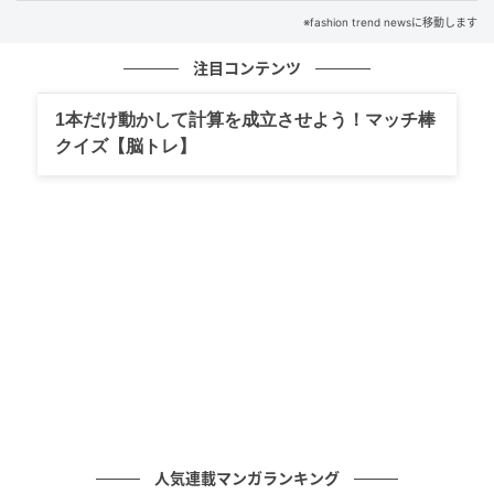
※fashion trend newsに移動します
注目コンテンツ
出典：ワークマン
【ワークマン】「ハニカムメッシュトートバッグ」
1本だけ動かして計算を成立させよう！マッチ棒
¥980（税込）
クイズ【脳トレ】
公式オンラインストアによるとA4サイズも入るとい
う、容量約9Lで、荷物が多い日にも活躍してくれそう
なトートバッグ。内側にはポケットが2つも付いてい
て、細かなものを分けて入れられるのも便利そうなポ
イントです。ショルダーが長めで肩掛けしやすそうな
ので、通勤やお出かけにも取り入れやすそう。開口部
はスナップボタン仕様で開け閉めがしやすそうなの
で、気負わず毎日使いたくなりそうです。
人気連載マンガランキング