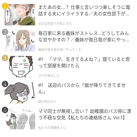
ごちゃつきがちな小物もすっきり
またあの女…？ 仕事と言いつつ楽しそうに電
話する夫にイライラする／夫の女性部下が気
になる（1）【夫婦の危機 まんが】
夫の女性部下が気になる
毎日家に来る義妹がストレス…どうしてみん
な甘やかすの？／義妹が毎日我が家にやって
くる（1）【義父母がシンドイんです！ まん
義妹が毎日我が家にやってくる
が】
#1 「ママ、生きてるよね？」寝ていると思
って部屋を開けたら
ママが家出した
#1 送迎のバスから「娘が降りてきてませ
ん」
娘が拐われた
ママ同士が無視し合い？ 幼稚園のバス停に漂
う不穏な空気【私たちの連絡係さん Vol.1】
私たちの連絡係さん