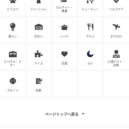
【ワークマン】「キャンバススクエアポーチM」
カルチャー・
どうぶつ
ファッション
ビューティー
ヘルスケア
¥680（税込）
教養
片面はアイボリー、もう片面は異なるカラーを使った
デザインが目を引くスクエアポーチ。キャンバス地で
暮らし
住まい
レシピ
グルメ
おでかけ
シワが目立ちにくそうなので、気負わず使えそうで
す。税込680円という手に取りやすい価格も魅力で、化
粧品や文房具などの小物整理にぴったり。普段使いの
ビジネス・マ
心理テスト・
小物の整理に、気軽に取り入れられそうなアイテムで
クイズ
恋愛
占い
ネー
診断
す。
※すべての商品情報・画像はワークマン出典です。
スポーツ
診断
※記事内の情報は執筆時のものになります。価格変更
や、販売終了の可能性もございます。最新の商品情報
は各お店・ブランドなどにご確認くださいませ。
ページトップへ戻る
writer：A.satozaki