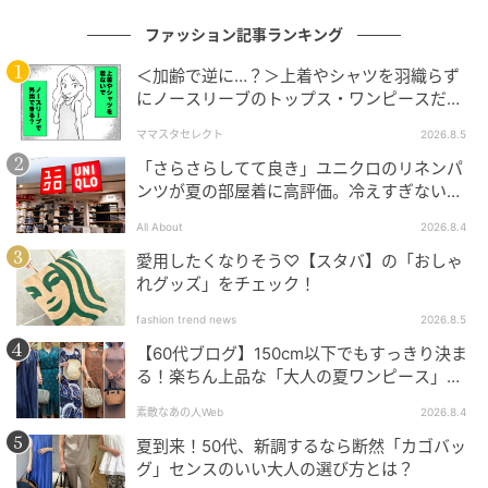
出典：ワークマン
ファッション記事ランキング
＜加齢で逆に…？＞上着やシャツを羽織らず
【ワークマン】「あれこれまとまる巾着ポーチ」
にノースリーブのトップス・ワンピースだけ
¥780（税込）
で外出できる？
ママスタセレクト
2026.8.5
コロンとした見た目が可愛い巾着ポーチは、バッグの
「さらさらしてて良き」ユニクロのリネンパ
中で散らかりやすい小物の整理にぴったり。撥水仕様
ンツが夏の部屋着に高評価。冷えすぎない肌
触りが決め手
で気軽に使いやすく、デイリーに取り入れやすそうな
All About
2026.8.4
のも魅力です。真ん中に仕切りが付いているので、中
愛用したくなりそう♡【スタバ】の「おしゃ
身をざっくり分けながら収納できるのも嬉しいとこ
れグッズ」をチェック！
ろ。コスメやイヤホン、細かな必需品をひとまとめに
fashion trend news
2026.8.5
して持ち歩きたいときにも重宝しそうです。
【60代ブログ】150cm以下でもすっきり決ま
る！楽ちん上品な「大人の夏ワンピース」コ
ーデ６選
素敵なあの人Web
2026.8.4
配色デザインで気分を上げるポーチ
夏到来！50代、新調するなら断然「カゴバッ
グ」センスのいい大人の選び方とは？