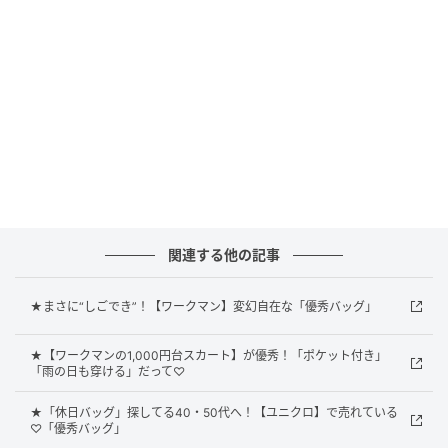
荷物多めの日の頼れるトート
関連する他の記事
★まさに“しごでき”！【ワークマン】変幻自在な「優秀バッグ」
★【ワークマンの1,000円台スカート】が優秀！「ポケット付き」
「雨の日も穿ける」だって♡
★「休日バッグ」探してる40・50代へ！【ユニクロ】で売れている
♡「優秀バッグ」