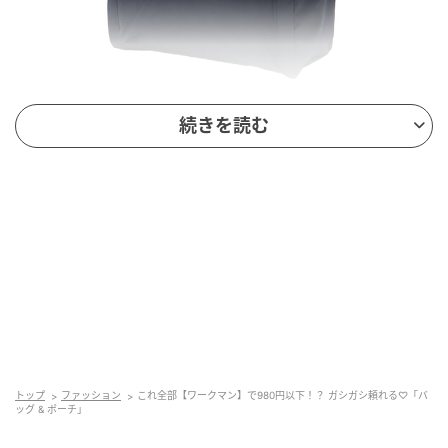
続きを読む
出典：ワークマン
【ワークマン】「デイバッグ」¥980（税込）
無駄のないデザインで、普段のコーデにもすっとなじ
みやすそうなバッグ。ショルダーベルトがメッシュ仕
様になっていて、軽やかに持ち歩けそうなのも魅力で
す。複数のポケット付きで荷物を分けて入れられ、バ
ッグの中を整理しやすそうなのも嬉しいところ。ダブ
ルファスナー仕様で左右どちらからでも開閉でき、開
口部が大きく開くつくりだから中身の出し入れもスム
トップ
ファッション
これ全部【ワークマン】で980円以下！？ ガシガシ頼れる♡「バ
ーズにできそうです。
ッグ & ポーチ」