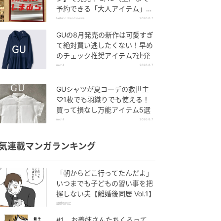
予約できる「大人アイテム」っ
て？
fashion trend news
2026.8.7
GUの8月発売の新作は可愛すぎ
て絶対買い逃したくない！早め
のチェック推奨アイテム7連発
michill
2026.8.7
GUシャツが夏コーデの救世主
♡1枚でも羽織りでも使える！
買って損なし万能アイテム5選
michill
2026.8.7
気連載マンガランキング
「朝からどこ行ってたんだよ」
いつまでも子どもの習い事を把
握しない夫【離婚後同居 Vol.1】
離婚後同居
#1 お義姉さんたちくるって、