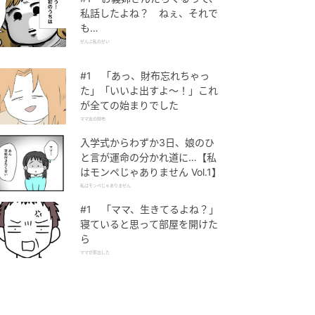
私話したよね？ ねぇ、それで
も…
ぜんぶ私のせい
#1 「あっ、財布忘れちゃっ
た」「いいよ出すよ〜！」これ
が全ての始まりでした
ママ友の財布
入学式からわずか3日、娘のひ
と言が運命の分かれ道に…【私
はモンペじゃありません Vol.1】
私はモンペじゃありません
#1 「ママ、生きてるよね？」
寝ていると思って部屋を開けた
ら
ママが家出した