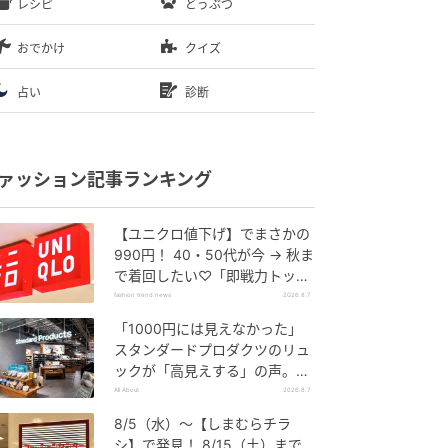
レシピ
どうぶつ
おでかけ
クイズ
占い
診断
ァッション記事ランキング
【ユニクロ値下げ】でまさかの
990円！ 40・50代が今 → 秋ま
で着回したい♡「即戦力トップ
ス」
fashion trend news
2026.8.7
「1000円には見えなかった」
スタンダードプロダクツのリュ
ックが「高見えする」の声。2
個購入する人も
All About
2026.8.7
8/5（水）〜【しまむらチラ
シ】で発見！ 8/15（土）まで