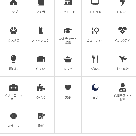
トップ
マンガ
エピソード
エンタメ
トレンド
#85 本気で言ってる？
次の話を読む
前の話
カルチャー・
第85話
どうぶつ
ファッション
ビューティー
ヘルスケア
教養
妻がこどもを欲しがらない
暮らし
住まい
レシピ
グルメ
おでかけ
尾持トモ
全話一覧を見る
ビジネス・マ
心理テスト・
クリエイター情報
クイズ
恋愛
占い
ネー
診断
尾持トモ
関西在住。アルバイトと漫画を兼業している。 自分
や周りの人の身に起きた出来事、モヤモヤ話、スカ
スポーツ
診断
ッと話など…。 きっと共感できる、誰かに寄り添え