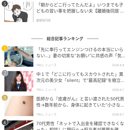
「朝からどこ行ってたんだよ」いつまでも子
どもの習い事を把握しない夫【離婚後同居 Vo
l.1】
離婚後同居
総合記事ランキング
「先に車行ってエンジンつけるの本当にいら
ない…」妻の切実な“お願い”に共感の声「気
づかないんですよね…」
TRILL ニュース
2026.8.8
中１で「どこに行ってもスカウトされた」異
次元の美少女『silent』で“最高記録”を樹立し
た「反則級」の【トップ女優】
TRILL ニュース
2026.8.7
医師から『皮膚がん』と言い渡された50代男
性→数年前から、身体に起きていた“小さな異
変”に「あのとき受診していれば…」
TRILL ニュース
2026.8.7
70代男性「ネットで入出金を確認できなくな
った」相談しに銀行へ→担当者が履歴を確認