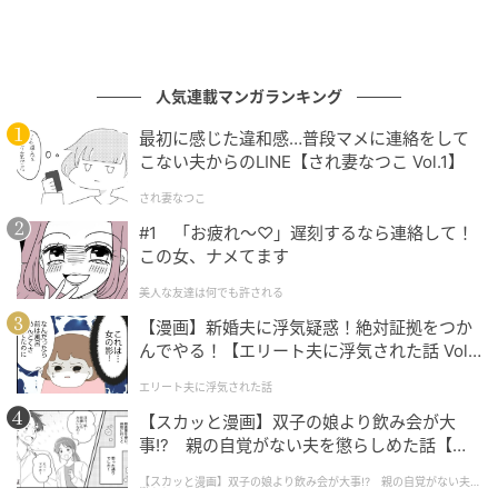
人気連載マンガランキング
最初に感じた違和感…普段マメに連絡をして
こない夫からのLINE【され妻なつこ Vol.1】
され妻なつこ
#1 「お疲れ〜♡」遅刻するなら連絡して！
この女、ナメてます
美人な友達は何でも許される
【漫画】新婚夫に浮気疑惑！絶対証拠をつか
んでやる！【エリート夫に浮気された話 Vol.
1】
エリート夫に浮気された話
【スカッと漫画】双子の娘より飲み会が大
事!? 親の自覚がない夫を懲らしめた話【第1
話】
【スカッと漫画】双子の娘より飲み会が大事!? 親の自覚がない夫を
懲らしめた話