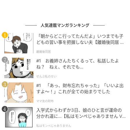
人気連載マンガランキング
「朝からどこ行ってたんだよ」いつまでも子
どもの習い事を把握しない夫【離婚後同居 Vo
l.1】
離婚後同居
#1 お義姉さんたちくるって、私話したよ
ね？ ねぇ、それでも…
ぜんぶ私のせい
#1 「あっ、財布忘れちゃった」「いいよ出
すよ〜！」これが全ての始まりでした
ママ友の財布
入学式からわずか3日、娘のひと言が運命の
分かれ道に…【私はモンペじゃありません Vo
l.1】
私はモンペじゃありません