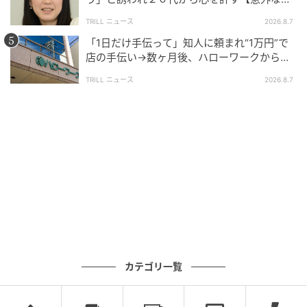
友芸人】とは？
TRILL ニュース
2026.8.7
「1日だけ手伝って」知人に頼まれ“1万円”で
店の手伝い→数ヶ月後、ハローワークから届
いた電話に50代女性が“青ざめたワケ”
TRILL ニュース
2026.8.7
カテゴリ一覧