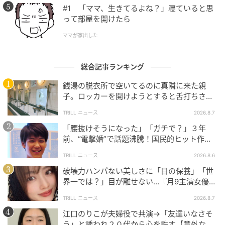
#1 「ママ、生きてるよね？」寝ていると思
って部屋を開けたら
ママが家出した
総合記事ランキング
銭湯の脱衣所で空いてるのに真隣に来た親
子。ロッカーを開けようとすると舌打ちさ
れ…→直後、娘の放った“純粋な一言”に「心の
TRILL ニュース
2026.8.7
中で拍手」
「腰抜けそうになった」「ガチで？」３年
前、“電撃婚”で話題沸騰！国民的ヒット作
『逃げ恥』で異彩放った【国宝級イケメン】
TRILL ニュース
2026.8.6
破壊力ハンパない美しさに「目の保養」「世
界一では？」目が離せない…『月9主演女優
（34歳）』“極上”美ショットがすごい
TRILL ニュース
2026.8.7
江口のりこが夫婦役で共演→「友達いなさそ
う」と誘われ２０代から心を許す【意外な親