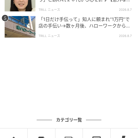
友芸人】とは？
TRILL ニュース
2026.8.7
「1日だけ手伝って」知人に頼まれ“1万円”で
店の手伝い→数ヶ月後、ハローワークから届
いた電話に50代女性が“青ざめたワケ”
TRILL ニュース
2026.8.7
カテゴリ一覧