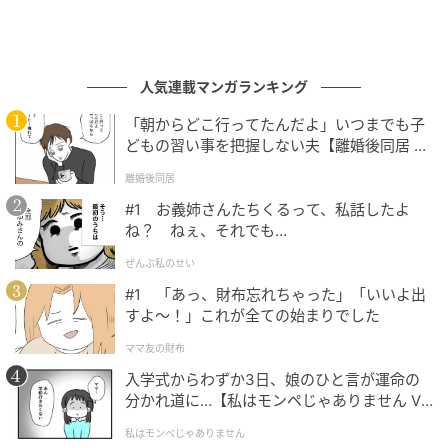
人気連載マンガランキング
「朝からどこ行ってたんだよ」いつまでも子
どもの習い事を把握しない夫【離婚後同居 Vo
l.1】
離婚後同居
#1 お義姉さんたちくるって、私話したよ
ね？ ねぇ、それでも…
ぜんぶ私のせい
#1 「あっ、財布忘れちゃった」「いいよ出
すよ〜！」これが全ての始まりでした
ママ友の財布
入学式からわずか3日、娘のひと言が運命の
分かれ道に…【私はモンペじゃありません Vo
l.1】
私はモンペじゃありません