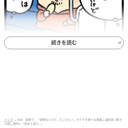
続きを読む
X（旧Twitter）：桐谷とうしろう（
@kiritanitoshiro
）
トップ
#28 電車で。「荷物ないけど…どこから？」ポテチを食べる乗客に違和感→驚き
の隠し場所に「初めて見た…」