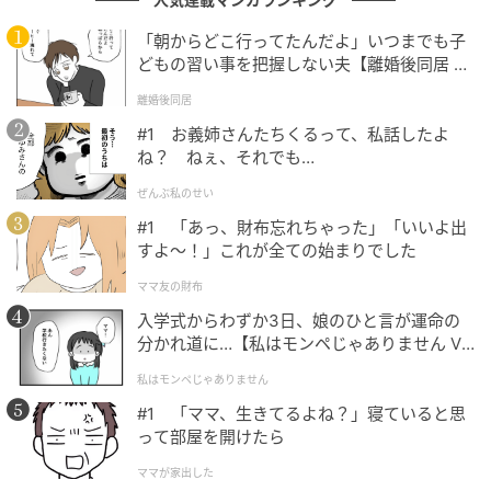
で発信しています。
「朝からどこ行ってたんだよ」いつまでも子
作品をもっとみる
どもの習い事を把握しない夫【離婚後同居 Vo
l.1】
離婚後同居
の記事をもっとみる
#1 お義姉さんたちくるって、私話したよ
ね？ ねぇ、それでも…
ぜんぶ私のせい
#1 「あっ、財布忘れちゃった」「いいよ出
すよ〜！」これが全ての始まりでした
ママ友の財布
入学式からわずか3日、娘のひと言が運命の
分かれ道に…【私はモンペじゃありません Vo
l.1】
私はモンペじゃありません
#1 「ママ、生きてるよね？」寝ていると思
って部屋を開けたら
ママが家出した