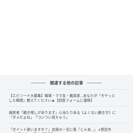
関連する他の記事
【エピソード大募集】職場・ママ友・義実家…あなたが「モヤッと
した瞬間」教えてください🔥【回答フォームに遷移】
歯医者「磨き残しがあります」心当たりある《よくない磨き方》に
X（旧Twitter）：桐谷とうしろう（
@kiritanitoshiro
）
「ダメだよね」「ついつい見ちゃう」
「ポイント使いますか？」店員の一言に客「じゃあ…」→想定外