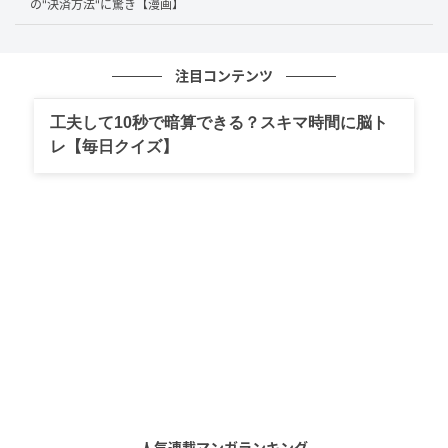
の"決済方法"に驚き【漫画】
#29 近所の酒屋で…客「梅酒ください」店員
「これくらいしかないけど…」→出された商品と
《不安が残る言動》に「いいのか？」
注目コンテンツ
次の話を読む
前の話
第28話
工夫して10秒で暗算できる？スキマ時間に脳ト
レ【毎日クイズ】
「アレ…なんでこうなった」おっちょこちょい
エピに共感しかない
桐谷とうしろう
全話一覧を見る
クリエイター情報
桐谷とうしろう
イラストレーター・漫画家・動画クリエイターとし
て幅広く活動している、桐谷とうしろうさん。 会社
員として働く傍ら、日々の出来事や創作漫画をSNS
人気連載マンガランキング