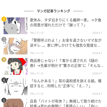
マンガ記事ランキング
夏休み、タダ泊まりにくる義姉一家。→夕食
の用意が遅れただけで「謝って？」
TRILLマンガ
2026.8.7
「警察呼ぶわよ！」お金を返さないママ友が
逆ギレ…。家に押しかけても強気な態度なワ
ケ
TRILLマンガ
2026.8.7
商品券じゃない！？客から渡された《謎の
券》→先輩が明かす“驚きの正体”に「そんな
世代差があるんですね」
TRILLマンガ
2026.8.7
「なんかある！」耳の違和感を訴える娘。確
認すると…判明した"正体"に「え…？」
TRILLマンガ
2026.8.7
店長「バイトが有休？」無視して取り続けた
結果→思わぬ展開に「素晴らしい」「良いこ