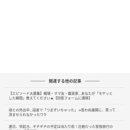
関連する他の記事
【エピソード大募集】職場・ママ友・義実家…あなたが「モヤッと
した瞬間」教えてください🔥【回答フォームに遷移】
母との外出中…段差で「つまずいちゃった」→思わぬ展開に、笑って
済ませられなかったワケ
連日、早起き。ギチギチの予定は当たり前！壮絶だった家族旅行の