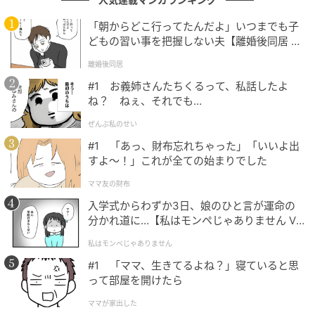
「朝からどこ行ってたんだよ」いつまでも子
どもの習い事を把握しない夫【離婚後同居 Vo
l.1】
離婚後同居
#1 お義姉さんたちくるって、私話したよ
ね？ ねぇ、それでも…
ぜんぶ私のせい
#1 「あっ、財布忘れちゃった」「いいよ出
すよ〜！」これが全ての始まりでした
ママ友の財布
入学式からわずか3日、娘のひと言が運命の
分かれ道に…【私はモンペじゃありません Vo
l.1】
私はモンペじゃありません
#1 「ママ、生きてるよね？」寝ていると思
って部屋を開けたら
ママが家出した