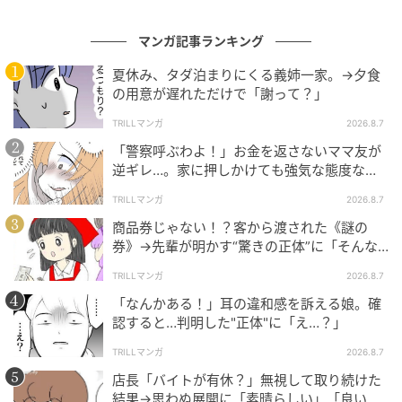
マンガ記事ランキング
夏休み、タダ泊まりにくる義姉一家。→夕食
の用意が遅れただけで「謝って？」
TRILLマンガ
2026.8.7
「警察呼ぶわよ！」お金を返さないママ友が
逆ギレ…。家に押しかけても強気な態度なワ
ケ
TRILLマンガ
2026.8.7
商品券じゃない！？客から渡された《謎の
券》→先輩が明かす“驚きの正体”に「そんな
世代差があるんですね」
TRILLマンガ
2026.8.7
「なんかある！」耳の違和感を訴える娘。確
認すると…判明した"正体"に「え…？」
TRILLマンガ
2026.8.7
店長「バイトが有休？」無視して取り続けた
結果→思わぬ展開に「素晴らしい」「良いこ