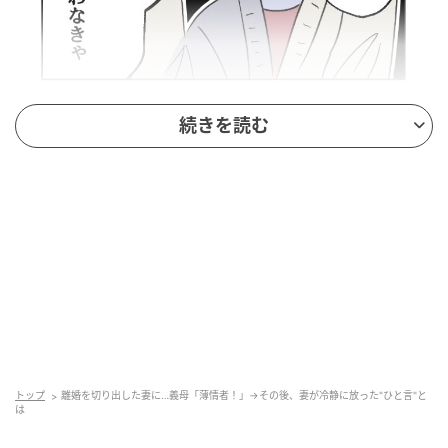
続きを読む
トップ
離婚を切り出した妻に…義母「薄情者！」→その後、妻が冷静に放った"ひと言"と
は