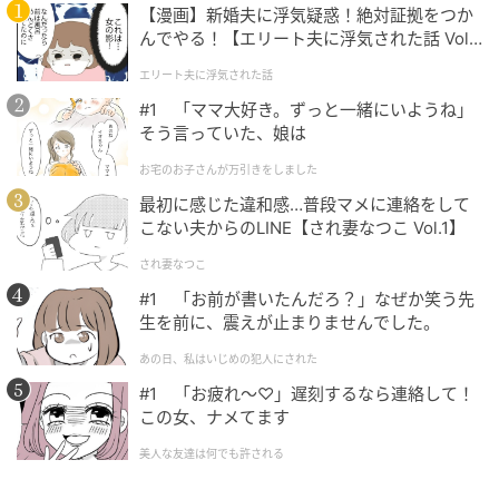
【漫画】新婚夫に浮気疑惑！絶対証拠をつか
んでやる！【エリート夫に浮気された話 Vol.
1】
エリート夫に浮気された話
#1 「ママ大好き。ずっと一緒にいようね」
そう言っていた、娘は
お宅のお子さんが万引きをしました
最初に感じた違和感…普段マメに連絡をして
こない夫からのLINE【され妻なつこ Vol.1】
され妻なつこ
#1 「お前が書いたんだろ？」なぜか笑う先
生を前に、震えが止まりませんでした。
あの日、私はいじめの犯人にされた
#1 「お疲れ〜♡」遅刻するなら連絡して！
この女、ナメてます
美人な友達は何でも許される