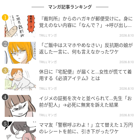
マンガ記事ランキング
『裁判所』からのハガキが郵便受けに。身に
覚えのない内容に「なんで？」→呼び出しに
応じた結果
TRILLマンガ
2026.8.10
「ご飯中はスマホやめなさい」反抗期の娘が
返した一言に、何も言えなかったワケ
TRILLマンガ
2026.8.10
休日に『宅配便』が届くと…女性が慌てて着
用する《必須アイテム》とは
TRILLマンガ
2026.8.10
イジメの証拠を次々と並べられて…先生「お
前が犯人」→必死に無実を訴えた結果
TRILLマンガ
2026.8.10
ママ友「警察呼ぶわよ！」立て替えた１万円
のレシートを前に、引き下がったワケ