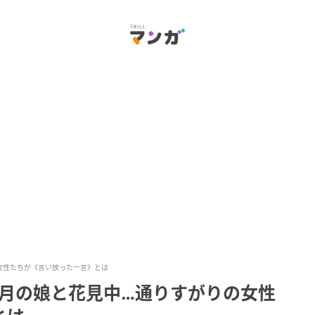
女性たちが《言い放った一言》とは
ヶ月の娘と花見中…通りすがりの女性