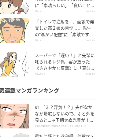
に「素晴らしい」「良いことし
ましたね」
TRILLマンガ
2026.8.6
「トイレで注射を…」面談で発
覚した高２娘の苦悩… 。先生
の“温かい配慮”に「素敵です
ね」「対応がいいね」
TRILLマンガ
2026.8.6
スーパーで「遅い！」と先輩に
叱られるレジ係…客が放った
《ささやかな反撃》に「真似し
たい！」「私もです」
TRILLマンガ
2026.8.6
気連載マンガランキング
#1 「え？浮気！？」夫がなか
なか帰宅しないので、ふと外を
見ると…→予期せぬ光景が！｜
旦那の不倫が発覚して頭に来た
旦那の不倫が発覚して頭に来たのでメチャクチャにしてやった
のでメチャクチャにしてやった
最初に感じた違和感…普段マメ