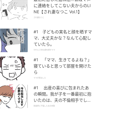
に連絡をしてこない夫からのLI
NE【され妻なつこ Vol.1】
され妻なつこ
#1 子どもの実名と顔を晒すマ
マ、大丈夫かな？なんて心配し
ていたら。
SNSに子供の顔を晒すママ
#1 「ママ、生きてるよね？」
寝ていると思って部屋を開けた
ら
ママが家出した
#1 出産の喜びに包まれたあ
の瞬間。我が子を一番最初に抱
いたのは、夫の不倫相手でし
た。
助産師と不倫した夫の末路