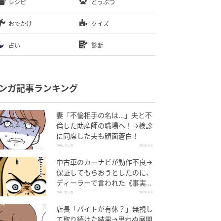
レシピ
どうぶつ
おでかけ
クイズ
占い
診断
ンガ記事ランキング
妻「不倫相手の名は…」夫と不
倫した助産師の職場へ！→検診
に同席した夫も顔面蒼白！
TRILLマンガ
2026.8.6
中古車のカーナビが動作不良→
保証してもらおうとしたのに、
ディーラーで言われた《事実》
に唖然…
TRILLマンガ
2026.8.6
店長「バイトが有休？」無視し
て取り続けた結果→思わぬ展開