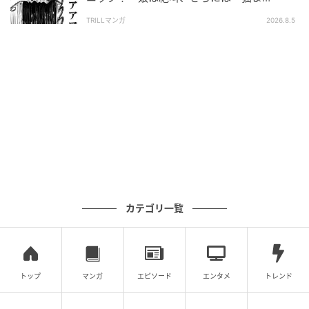
で！？」
TRILLマンガ
2026.8.5
Instagram：むらいひとみ（
@i_miss_bkk_thai
）
90年代のバンコクは、車のクラクションが「プップ
ー」と鳴り響き、渋滞が深刻だったそうです。そんな
中、部活動を終えた娘さんがなかなか帰ってきませ
ん。「遅いわねー。ブラスバンドの部活は5時で終わ
るのに」と、夕食を作りながら待つひとみさん。
時計は7時を過ぎ、不安は募るばかり。ついに大通りま
カテゴリ一覧
で出て、バスを待つことにします。ようやく再会でき
たのは、すでに9時。バスから降りてきた娘さんは、
「お母ちゃ…寒いよ…寒いよぉ…」と車内の冷房の寒さ
を訴えます。ひとみさんは「クーラーね、大変やった
トップ
マンガ
エピソード
エンタメ
トレンド
ね」と優しく迎えました。バス代の負担もふと頭をよ