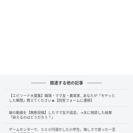
関連する他の記事
【エピソード大募集】職場・ママ友・義実家…あなたが「モヤッと
した瞬間」教えてください🔥【回答フォームに遷移】
娘の動画を【無断投稿】したママ友が逃走。→夫に相談した結果
「訴えるのはどうだろう？」
ゲームセンターで、５００円溶かした小学生。悔しさで放った一言