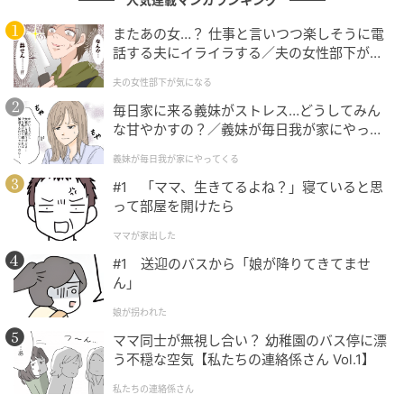
またあの女…？ 仕事と言いつつ楽しそうに電
話する夫にイライラする／夫の女性部下が気
になる（1）【夫婦の危機 まんが】
夫の女性部下が気になる
毎日家に来る義妹がストレス…どうしてみん
な甘やかすの？／義妹が毎日我が家にやって
くる（1）【義父母がシンドイんです！ まん
義妹が毎日我が家にやってくる
が】
#1 「ママ、生きてるよね？」寝ていると思
って部屋を開けたら
ママが家出した
#1 送迎のバスから「娘が降りてきてませ
ん」
娘が拐われた
ママ同士が無視し合い？ 幼稚園のバス停に漂
う不穏な空気【私たちの連絡係さん Vol.1】
私たちの連絡係さん