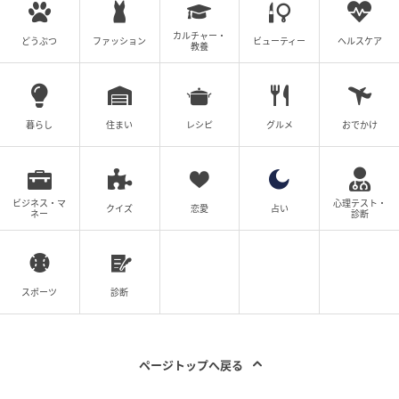
ぎりますが、無事に会えた安堵がそれを上回ります。
カルチャー・
どうぶつ
ファッション
ビューティー
ヘルスケア
帰りを待つ家族の気持ちに、思わず胸が重なるひとと
教養
き。
当時のバンコクの交通事情の大変さも、実感させられ
暮らし
住まい
レシピ
グルメ
おでかけ
るエピソードです。
Instagram：むらいひとみ（
@i_miss_bkk_thai
）
ビジネス・マ
心理テスト・
クイズ
恋愛
占い
ネー
診断
サムネイル画像出典：photoAC ※画像はイメージです
クリエイター情報
スポーツ
診断
むらいひとみ
タイが大好き。90年代にバンコクで暮らしていた頃
の思い出や、日常のハプニングなどを漫画にしてInst
agramで発信しています。
ページトップへ戻る
作品をもっとみる