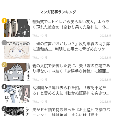
マンガ記事ランキング
結婚式で…トイレから戻らない友人。ようや
く現れた彼女の《変わり果てた姿》に一体何
が！？
TRILLマンガ
2026.8.5
「頭の位置がおかしい？」反対車線の助手席
に違和感…。判明した事実に青ざめたワケ
TRILLマンガ
2026.8.5
親の入院で帰省した妻に、夫「嫁の立場であ
り得ない」→続く『身勝手な持論』に顔面蒼
白！
TRILLマンガ
2026.8.5
幼稚園から連れ去られた娘。「確認不足だ
ろ」と責める夫に《動かぬ証拠》を突きつけ
た結果
TRILLマンガ
2026.8.5
夫がドヤ顔で持ち帰った《お土産》で家中パ
ニック！ 娘は絶叫、さらには「猫ま