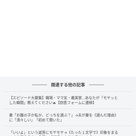
関連する他の記事
【エピソード大募集】職場・ママ友・義実家…あなたが「モヤッと
した瞬間」教えてください🔥【回答フォームに遷移】
妻「お腹の子か私か、どっちを選ぶ？」→夫が妻を《選んだ理由》
に「清々しい」「初めて聞いた」
「いいよ」という返答にモヤモヤ→《たった１文字で》印象をまる