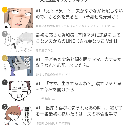
#1 「え？浮気！？」夫がなかなか帰宅しない
ので、ふと外を見ると…→予期せぬ光景が！
｜旦那の不倫が発覚して頭に来たのでメチャ
旦那の不倫が発覚して頭に来たのでメチャクチャにしてやった
クチャにしてやった
最初に感じた違和感…普段マメに連絡をして
こない夫からのLINE【され妻なつこ Vol.1】
され妻なつこ
#1 子どもの実名と顔を晒すママ、大丈夫か
な？なんて心配していたら。
SNSに子供の顔を晒すママ
#1 「ママ、生きてるよね？」寝ていると思
って部屋を開けたら
ママが家出した
#1 出産の喜びに包まれたあの瞬間。我が子
を一番最初に抱いたのは、夫の不倫相手でし
た。
助産師と不倫した夫の末路