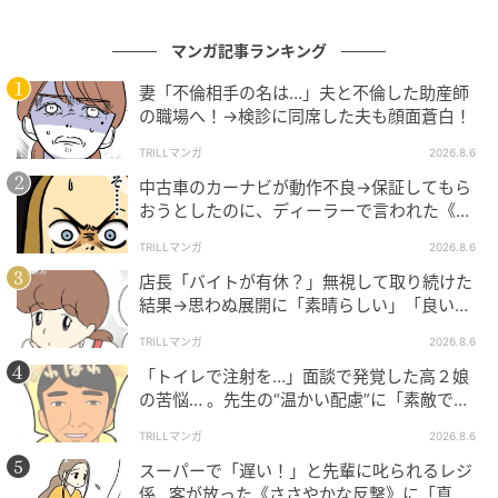
マンガ記事ランキング
妻「不倫相手の名は…」夫と不倫した助産師
の職場へ！→検診に同席した夫も顔面蒼白！
TRILLマンガ
2026.8.6
中古車のカーナビが動作不良→保証してもら
おうとしたのに、ディーラーで言われた《事
実》に唖然…
TRILLマンガ
2026.8.6
店長「バイトが有休？」無視して取り続けた
結果→思わぬ展開に「素晴らしい」「良いこ
としましたね」
TRILLマンガ
2026.8.6
「トイレで注射を…」面談で発覚した高２娘
の苦悩… 。先生の“温かい配慮”に「素敵です
ね」「対応がいいね」
TRILLマンガ
2026.8.6
スーパーで「遅い！」と先輩に叱られるレジ
係…客が放った《ささやかな反撃》に「真似