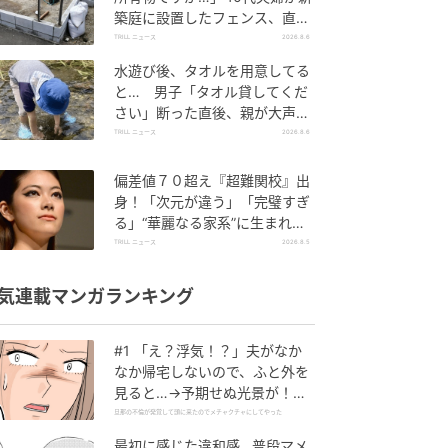
築庭に設置したフェンス、直後
に迫られた"顛末"
TRILL ニュース
2026.8.6
水遊び後、タオルを用意してる
と… 男子「タオル貸してくだ
さい」断った直後、親が大声で
放った一言に絶句
TRILL ニュース
2026.8.6
偏差値７０超え『超難関校』出
身！「次元が違う」「完璧すぎ
る」“華麗なる家系”に生まれた
【規格外の逸材】
TRILL ニュース
2026.8.5
気連載マンガランキング
#1 「え？浮気！？」夫がなか
なか帰宅しないので、ふと外を
見ると…→予期せぬ光景が！｜
旦那の不倫が発覚して頭に来た
旦那の不倫が発覚して頭に来たのでメチャクチャにしてやった
のでメチャクチャにしてやった
最初に感じた違和感…普段マメ