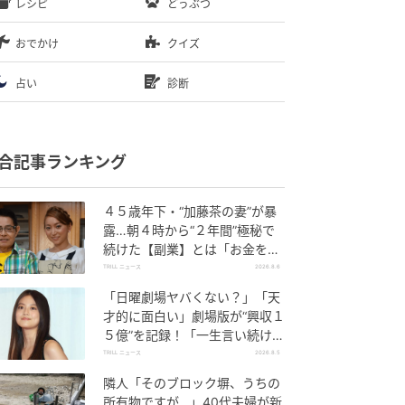
レシピ
どうぶつ
おでかけ
クイズ
占い
診断
合記事ランキング
４５歳年下・“加藤茶の妻”が暴
露…朝４時から“２年間”極秘で
続けた【副業】とは「お金を稼
ぐのって大変」
TRILL ニュース
2026.8.6
「日曜劇場ヤバくない？」「天
才的に面白い」劇場版が“興収１
５億”を記録！「一生言い続け
る」放送後も続く“切望の声”
TRILL ニュース
2026.8.5
隣人「そのブロック塀、うちの
所有物ですが…」40代夫婦が新