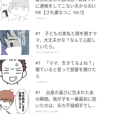
に連絡をしてこない夫からのLI
NE【され妻なつこ Vol.1】
され妻なつこ
#1 子どもの実名と顔を晒すマ
マ、大丈夫かな？なんて心配し
ていたら。
SNSに子供の顔を晒すママ
#1 「ママ、生きてるよね？」
寝ていると思って部屋を開けた
ら
ママが家出した
#1 出産の喜びに包まれたあ
の瞬間。我が子を一番最初に抱
いたのは、夫の不倫相手でし
た。
助産師と不倫した夫の末路