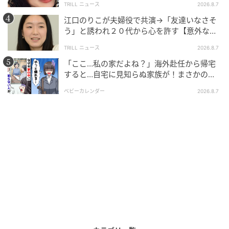
TRILL ニュース
2026.8.7
江口のりこが夫婦役で共演→「友達いなさそ
う」と誘われ２０代から心を許す【意外な親
友芸人】とは？
TRILL ニュース
2026.8.7
「ここ…私の家だよね？」海外赴任から帰宅
すると…自宅に見知らぬ家族が！まさかの真
相とは！？
ベビーカレンダー
2026.8.7
ウーマンエキサイト