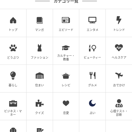
カテゴリ一覧
トップ
マンガ
エピソード
エンタメ
トレンド
ウーマンエキサイト
急に育児をするようになったリンヤにカオリは戸惑い
カルチャー・
どうぶつ
ファッション
ビューティー
ヘルスケア
教養
つつも、「申し訳なくなったのかな」「この生活も悪
くは…ないのかな」と前向きに捉えます。しかし、夫
の真意は別のところにありました。
暮らし
住まい
レシピ
グルメ
おでかけ
ビジネス・マ
心理テスト・
クイズ
恋愛
占い
ネー
診断