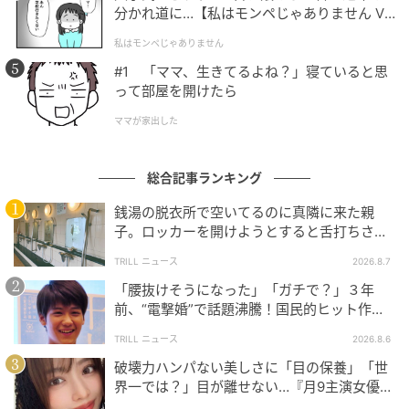
分かれ道に…【私はモンペじゃありません Vo
ウーマンエキサイト
l.1】
私はモンペじゃありません
#1 「ママ、生きてるよね？」寝ていると思
って部屋を開けたら
ママが家出した
総合記事ランキング
銭湯の脱衣所で空いてるのに真隣に来た親
子。ロッカーを開けようとすると舌打ちさ
れ…→直後、娘の放った“純粋な一言”に「心の
TRILL ニュース
2026.8.7
中で拍手」
「腰抜けそうになった」「ガチで？」３年
前、“電撃婚”で話題沸騰！国民的ヒット作
『逃げ恥』で異彩放った【国宝級イケメン】
ウーマンエキサイト
TRILL ニュース
2026.8.6
破壊力ハンパない美しさに「目の保養」「世
界一では？」目が離せない…『月9主演女優
（34歳）』“極上”美ショットがすごい