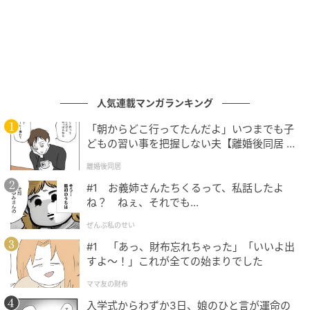
ウーマンエキサイト
人気連載マンガランキング
「朝からどこ行ってたんだよ」いつまでも子
どもの習い事を把握しない夫【離婚後同居 Vo
l.1】
離婚後同居
#1 お義姉さんたちくるって、私話したよ
ね？ ねぇ、それでも…
ぜんぶ私のせい
#1 「あっ、財布忘れちゃった」「いいよ出
すよ〜！」これが全ての始まりでした
ママ友の財布
入学式からわずか3日、娘のひと言が運命の