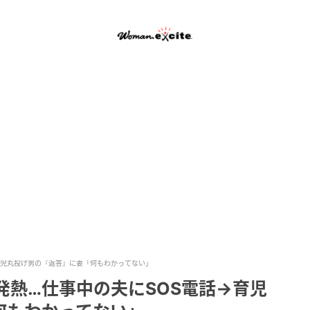
→育児丸投げ男の『返答』に妻「何もわかってない」
の発熱…仕事中の夫にSOS電話→育児