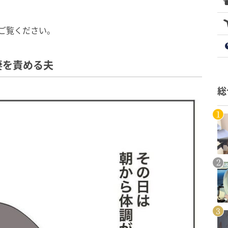
をご覧ください。
妻を責める夫
総