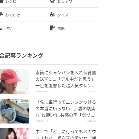
レシピ
どうぶつ
おでかけ
クイズ
占い
診断
合記事ランキング
水筒にシャンパンを入れ保育園
の送迎に…「アル中だと思う」
一世を風靡した超人気タレン
ト、酒漬けだった日々を告白
ABEMA TIMES
2026.8.7
「先に車行ってエンジンつける
の本当にいらない…」妻の切実
な“お願い”に共感の声「気づか
ないんですよね…」
TRILL ニュース
2026.8.8
中１で「どこに行ってもスカウ
トされた」異次元の美少女『sil