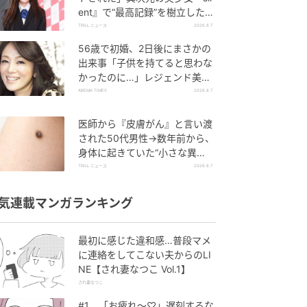
ent』で“最高記録”を樹立した
「反則級」の【トップ女優】
TRILL ニュース
2026.8.7
56歳で初婚、2日後にまさかの
出来事「子供を持てると思わな
かったのに…」レジェンド美魔
女が当時の心境を告白
ABEMA TIMES
2026.8.7
医師から『皮膚がん』と言い渡
された50代男性→数年前から、
身体に起きていた“小さな異
変”に「あのとき受診していれ
TRILL ニュース
2026.8.7
ば…」
気連載マンガランキング
最初に感じた違和感…普段マメ
に連絡をしてこない夫からのLI
NE【され妻なつこ Vol.1】
され妻なつこ
#1 「お疲れ〜♡」遅刻するな