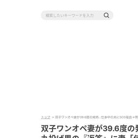
トップ
双子ワンオペ妻が39.6度の発熱…仕事中の夫にSOS電話
双子ワンオペ妻が39.6度