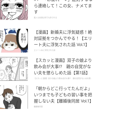
ら連絡して！この女、ナメてま
す
美人な友達は何でも許される
【漫画】新婚夫に浮気疑惑！絶
対証拠をつかんでやる！【エリ
ート夫に浮気された話 Vol.1】
エリート夫に浮気された話
【スカッと漫画】双子の娘より
飲み会が大事!? 親の自覚がな
い夫を懲らしめた話【第1話】
【スカッと漫画】双子の娘より飲み会が大事!? 親の自覚がない夫を懲ら
しめた話
「朝からどこ行ってたんだよ」
いつまでも子どもの習い事を把
握しない夫【離婚後同居 Vol.1】
離婚後同居