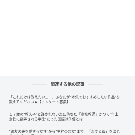
いた。まだ多様性という言葉が一般的ではなかった時
代に、圧倒的なスキルによって自らの居場所を音楽シ
ーンのど真ん中にこじ開けたその姿は、今振り返れば
革命的ですらあったのだ。
関連する他の記事
「これだけは教えたい…！」あなたが“本気でおすすめしたい作品”を
教えてください🔥【アンケート募集】
１７歳の“教え子”と許されない恋に落ちた「高校教師」かつて“年上
女性に翻弄される学生”だった国際派俳優とは
“親友の夫を愛する女性”から“生粋の悪女”まで。「恋する母」を演じ