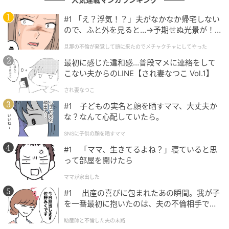
む。サビに向かってなだらかに上昇する旋律は、聴き
#1 「え？浮気！？」夫がなかなか帰宅しない
手の内面にある「何か新しいことが始まる予感」を優
ので、ふと外を見ると…→予期せぬ光景が！
しく、しかし確実に刺激する。
｜旦那の不倫が発覚して頭に来たのでメチャ
旦那の不倫が発覚して頭に来たのでメチャクチャにしてやった
クチャにしてやった
最初に感じた違和感…普段マメに連絡をして
こない夫からのLINE【され妻なつこ Vol.1】
煌めきの果てに、刻まれた一瞬の永遠
され妻なつこ
#1 子どもの実名と顔を晒すママ、大丈夫か
dosというユニットは、その活動期間こそ決して長くは
な？なんて心配していたら。
なかった。しかし、彼らが残した爪痕は、その後のJ-
POPにおけるダンスユニットの在り方を決定づけるも
SNSに子供の顔を晒すママ
のとなった。
#1 「ママ、生きてるよね？」寝ていると思
って部屋を開けたら
特にasamiの持つ、小室ファミリー特有の「薄氷を踏
ママが家出した
むような危うい美しさ」と、KABA.ちゃんの「圧倒的
#1 出産の喜びに包まれたあの瞬間。我が子
な表現の強度」。この二人のダンサーが、taecoの伸び
を一番最初に抱いたのは、夫の不倫相手でし
やかなボーカルを挟んで対峙する図式は、視覚的にも
た。
助産師と不倫した夫の末路