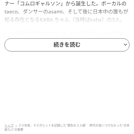
ナー「コムロギャルソン」から誕生した。ボーカルの
taeco、ダンサーのasami、そして後に日本中の誰もが
知る存在となるKABA.ちゃん（当時はkaba）の3人。
この布陣が発表されたとき、鋭い音楽ファンは確信し
たはずだ。これは、当時爆発的人気を誇っていた米国
続きを読む
のガールズグループ・TLCへの日本からの回答なのだ
と。小室は明確に「日本版TLC」というコンセプトを
掲げ、このユニットを構築した。
強烈な個性を放つパ
フォーマー、洗練されたビート、そしてストリートの
匂いを残しながらも都会的な美学。
中でも、当時から突出した存在感を放っていたのが
KABA.ちゃんだ。彼女のダンスは、単なるリズムへの
追従ではなかった。ニューヨークやロサンゼルスの本
場のステップを血肉化したその動きは、しなやかであ
トップ
３０年前、４０万ヒットを記録した“異色の３人組” 時代が追いつけなかった“日本
りながら、どこか鋭利な刃物のような危うさを孕んで
版TLC”の衝撃