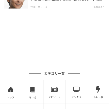
手を演じ分けた俳優の危うい魅力
TRILL ニュース
2026.8.6
それは、1996年という特異な時代が生んだ、あまりに
も贅沢な、そして切実な夢の記録であった。
※この記事は執筆時点の情報に基づいています。
次の記事
#1 夫の「元不倫相手」から、１通の手紙が
届きました。
カテゴリ一覧
の記事をもっとみる
トップ
マンガ
エピソード
エンタメ
トレンド