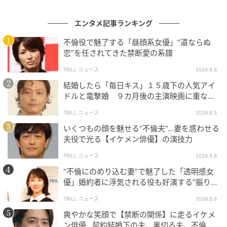
非常に贅沢なものだった。彼らがステージで躍動する
とき、そこには単なる歌唱披露を超えた、総合芸術と
エンタメ記事ランキング
してのポップ・ミュージックが立ち現れていた。
不倫役で魅了する「昼顔系女優」“道ならぬ
今、改めてこのデビュー曲を聴き返すと、30年という
恋”を任されてきた禁断愛の系譜
歳月を感じさせない瑞々しさに驚かされる。それは、
TRILL ニュース
2026.8.6
小室哲哉が単に流行を追いかけたのではなく、自身の
結婚したら「毎日キス」１５歳下の人気アイ
音楽的探究心と、メンバー3人の持つ「表現者としての
ドルと電撃婚 ９カ月後の主演映画に重なっ
本能」を衝突させて生み出した火花が、今もなお消え
た生き方
TRILL ニュース
2026.8.5
ずに残っているからだろう。
いくつもの顔を魅せる“不倫夫”…妻を惑わせる
夫役で光る【イケメン俳優】の演技力
40万枚という数字の裏側に隠された、緻密な戦略と剥
き出しの情熱。届きそうで届かない、触れそうで触れ
TRILL ニュース
2026.8.6
られない、あの春の日の淡い期待と孤独。それらはす
“不倫にのめり込む妻”で魅了した「透明感女
優」婚約者に浮気される役も好演する“振り
べて、この洗練されたビートの中に封印されている。
幅”がスゴイ
私たちはこの曲を聴くたびに、あの日、テレビの画面
TRILL ニュース
2026.8.6
越しに見た「まだ何者でもなかった彼ら」が、一瞬だ
爽やかな笑顔で【禁断の関係】に走るイケメ
け見せた眩しすぎるほどの輝きを思い出すのだ。
ン俳優…契約結婚下の夫、裏切る夫、不倫相