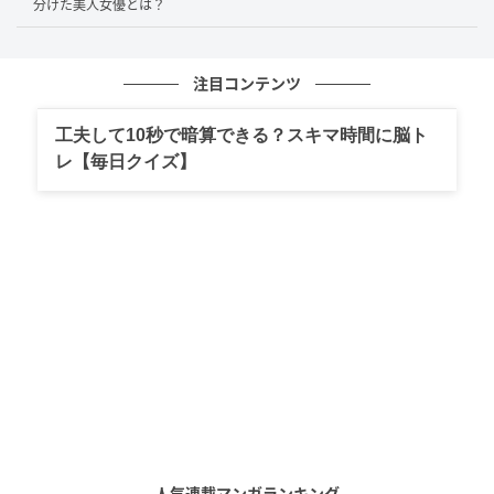
2025年、プロ野球「日本ハム対楽天」でファーストピッチを行ったKABA.ち
分けた美人女優とは？
ゃん(C)SANKEI
注目コンテンツ
泡立つ香りと、加速する鼓動の境界線
工夫して10秒で暗算できる？スキマ時間に脳ト
レ【毎日クイズ】
デビュー曲として放たれた『Baby baby baby』は、資
生堂「ティセラ」のCMソングとしても強烈なインパク
トを残した。シャンプーの泡が舞う幻想的な映像と共
に流れるこの曲は、40万枚を超えるスマッシュヒット
を記録。当時のヒットチャートにおいては中規模の数
字に見えるかもしれないが、その音楽的な密度は、他
のミリオンセラー楽曲を凌駕する鋭さを持っていた。
楽曲の骨格を成すのは、当時の小室が追求していた
R&Bの要素を、J-POPのフォーマットへと絶妙に落とし
込んだハイブリッドなサウンドだ。うねるようなベー
スラインと、16ビートの刻みが心地よい緊張感を生
人気連載マンガランキング