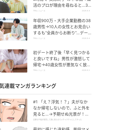
活のプロが理由を尋ねると…34
歳女性が明かした“呆れた理由”
TRILL ニュース
2026.8.4
年収900万・大手企業勤務の38
歳男性→10人の女性とお見合い
するも“全員からお断り”…デー
ト中に取っていた“致命的な言
TRILL ニュース
2026.8.4
動”
初デート終了後「早く見つかる
と良いですね」男性が激怒して
帰宅→40歳女性が悪気なく放っ
た、“相手を傷つけた一言”と
TRILL ニュース
2026.8.2
は？
気連載マンガランキング
#1 「え？浮気！？」夫がなか
なか帰宅しないので、ふと外を
見ると…→予期せぬ光景が！｜
旦那の不倫が発覚して頭に来た
旦那の不倫が発覚して頭に来たのでメチャクチャにしてやった
のでメチャクチャにしてやった
最初に感じた違和感…普段マメ