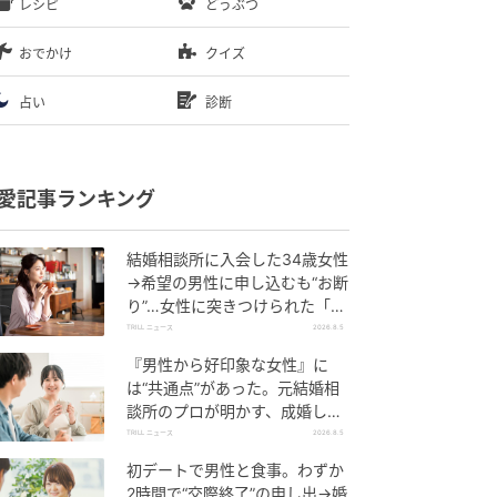
レシピ
どうぶつ
おでかけ
クイズ
占い
診断
愛記事ランキング
結婚相談所に入会した34歳女性
→希望の男性に申し込むも“お断
り”…女性に突きつけられた「高
望み」以上の残酷な原因とは？
TRILL ニュース
2026.8.5
『男性から好印象な女性』に
は“共通点”があった。元結婚相
談所のプロが明かす、成婚しや
すい人の“たった1つの特徴”と
TRILL ニュース
2026.8.5
は？
初デートで男性と食事。わずか
2時間で“交際終了”の申し出→婚