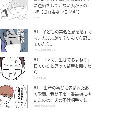
に連絡をしてこない夫からのLI
NE【され妻なつこ Vol.1】
され妻なつこ
#1 子どもの実名と顔を晒すマ
マ、大丈夫かな？なんて心配し
ていたら。
SNSに子供の顔を晒すママ
#1 「ママ、生きてるよね？」
寝ていると思って部屋を開けた
ら
ママが家出した
#1 出産の喜びに包まれたあ
の瞬間。我が子を一番最初に抱
いたのは、夫の不倫相手でし
た。
助産師と不倫した夫の末路