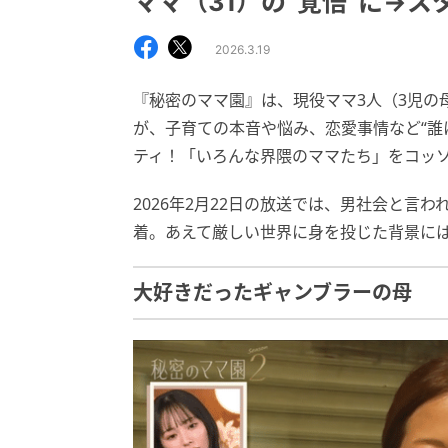
ママ（31）の“覚悟”に→ス
2026.3.19
『秘密のママ園』は、現役ママ3人（3児の
が、子育ての本音や悩み、恋愛事情など“誰
ティ！「いろんな界隈のママたち」をコッ
2026年2月22日の放送では、男社会と言
着。あえて厳しい世界に身を投じた背景に
大好きだったギャンブラーの母