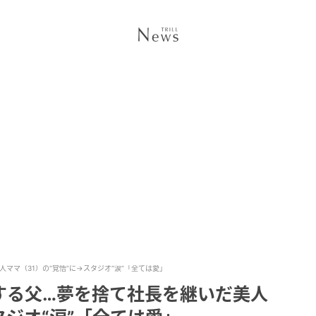
ママ（31）の“覚悟”に→スタジオ“涙”「全ては愛」
する父…夢を捨て社長を継いだ美人