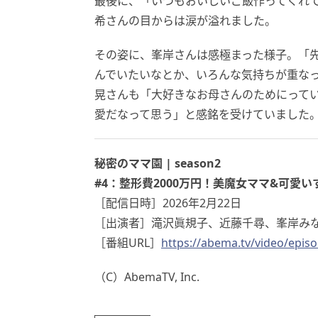
最後に、「いつもおいしいご飯作ってくれ
希さんの目からは涙が溢れました。
その姿に、峯岸さんは感極まった様子。「
んでいたいなとか、いろんな気持ちが重なっ
晃さんも「大好きなお母さんのためにって
愛だなって思う」と感銘を受けていました
秘密のママ園 | season2
#4：整形費2000万円！美魔女ママ&可愛
［配信日時］2026年2月22日
［出演者］滝沢眞規子、近藤千尋、峯岸みな
［番組URL］
https://abema.tv/video/epis
（C）AbemaTV, Inc.