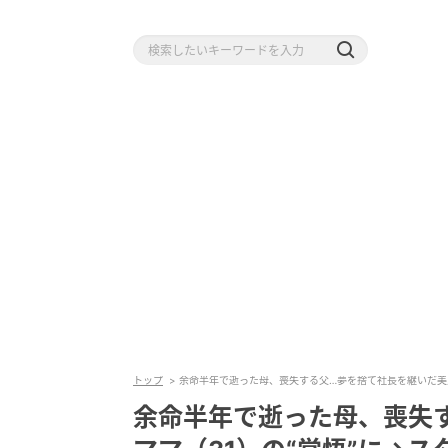
トップ
余命半年で逝った母、喪失する父…夢を捨て社長を継いだ美人
余命半年で逝った母、喪失