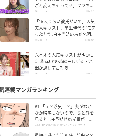
ごと変えちゃってる」フワちゃ
んが語る新たな決意とは
TRILL ニュース
2026.8.3
「15人くらい彼氏がいて」人気
美人キャスト、学生時代の“モテ
っぷり”告白→当時のあだ名明か
し「モテてるわ」の声
TRILL ニュース
2026.7.31
六本木の人気キャストが明かし
た“桁違い”の時給→しずる・池
田が思わず舌打ち
TRILL ニュース
2026.8.5
気連載マンガランキング
#1 「え？浮気！？」夫がなか
なか帰宅しないので、ふと外を
見ると…→予期せぬ光景が！｜
旦那の不倫が発覚して頭に来た
旦那の不倫が発覚して頭に来たのでメチャクチャにしてやった
のでメチャクチャにしてやった
最初に感じた違和感…普段マメ