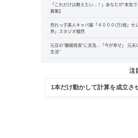
「これだけは教えたい…！」あなたが“本気で
募集】
売れっ子美人キャバ嬢「４０００(万)弱」セ
界」スタジオ騒然
元旦の“離婚発表”に言及…「今が幸せ」 元夫
生活”
注
グルメ、ギャグ、子育て、旅行