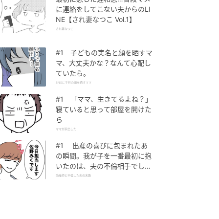
に連絡をしてこない夫からのLI
NE【され妻なつこ Vol.1】
され妻なつこ
#1 子どもの実名と顔を晒すマ
マ、大丈夫かな？なんて心配し
ていたら。
SNSに子供の顔を晒すママ
#1 「ママ、生きてるよね？」
寝ていると思って部屋を開けた
ら
ママが家出した
#1 出産の喜びに包まれたあ
の瞬間。我が子を一番最初に抱
いたのは、夫の不倫相手でし
た。
助産師と不倫した夫の末路