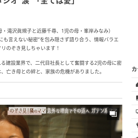
タジオ“涙”「全ては愛」
母・滝沢眞規子と近藤千尋、1児の母・峯岸みなみ）
にも言えない秘密”を包み隠さず語り合う、情報バラエ
ソリのぞき見しちゃいます！
われる建設業界で、二代目社長として奮闘する2児の母に密
カ
は、亡き母との絆と、家族の危機がありました。