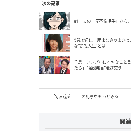
次の記事
#1 夫の「元不倫相手」から
5歳で母に「産まなきゃよかっ
な“逆転人生”とは
千鳥「シンプルにイヤなこと言
たら」“強烈発言”飛び交う
の記事をもっとみる
関