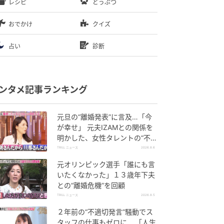
レシピ
どうぶつ
おでかけ
クイズ
占い
診断
ンタメ記事ランキング
元旦の“離婚発表”に言及…「今
が幸せ」 元夫IZAMとの関係を
明かした、女性タレントの“不思
議な生活”
TRILL ニュース
2026.8.6
元オリンピック選手「誰にも言
いたくなかった」１３歳年下夫
との“離婚危機”を回顧
TRILL ニュース
2026.8.5
２年前の“不適切発言”騒動でス
タッフの仕事もゼロに… 「人生