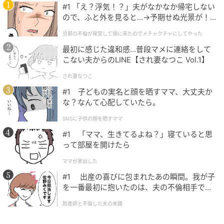
#1 「え？浮気！？」夫がなかなか帰宅しない
に誘われた合コンのような食事会で、26歳年上の現在
ので、ふと外を見ると…→予期せぬ光景が！
の夫と出会ったそう。
｜旦那の不倫が発覚して頭に来たのでメチャ
旦那の不倫が発覚して頭に来たのでメチャクチャにしてやった
クチャにしてやった
この出会いにはスタジオでは「怪しいな」と声が上が
最初に感じた違和感…普段マメに連絡をして
り笑いも起こります。連絡先を聞かれた瑠々さんは、
こない夫からのLINE【され妻なつこ Vol.1】
「おいしいご飯が食べられればいいや」と食事に行く
され妻なつこ
ようになったそうです。その後、夫の熱心なアプロー
#1 子どもの実名と顔を晒すママ、大丈夫か
チもあり交際へ発展。「しつこさですかね」と笑いな
な？なんて心配していたら。
がら振り返りつつ、「居心地が良かった」と結婚の決
SNSに子供の顔を晒すママ
め手を明かしました。
#1 「ママ、生きてるよね？」寝ていると思
って部屋を開けたら
ママが家出した
#1 出産の喜びに包まれたあの瞬間。我が子
を一番最初に抱いたのは、夫の不倫相手でし
た。
助産師と不倫した夫の末路