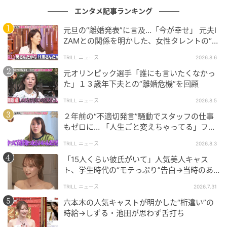
エンタメ記事ランキング
元旦の“離婚発表”に言及…「今が幸せ」 元夫I
ZAMとの関係を明かした、女性タレントの“不
(C)AbemaTV, Inc.
思議な生活”
TRILL ニュース
2026.8.6
結婚から11年が経った現在も夫婦仲は良好。月のラン
元オリンピック選手「誰にも言いたくなかっ
チ代だけで200万円を超えることもあるそうで、イタリ
た」１３歳年下夫との“離婚危機”を回顧
アンや高級寿司店で1回10万円ほどのランチを楽しん
TRILL ニュース
2026.8.5
でいるのだとか。
２年前の“不適切発言”騒動でスタッフの仕事
その波瀾万丈な人生に、スタジオからは驚きの声が上
もゼロに… 「人生ごと変えちゃってる」フワ
がりました。
ちゃんが語る新たな決意とは
TRILL ニュース
2026.8.3
「15人くらい彼氏がいて」人気美人キャス
ト、学生時代の“モテっぷり”告白→当時のあ
ななにー 地下ABEMA
だ名明かし「モテてるわ」の声
#121：令和のお金持ち！セレブママの自宅潜入SP
TRILL ニュース
2026.7.31
［配信日時］2026年6月7日（日）
六本木の人気キャストが明かした“桁違い”の
［出演者］稲垣吾郎、草彅剛、香取慎吾、EXIT、みち
時給→しずる・池田が思わず舌打ち
ょぱ(池田美優)