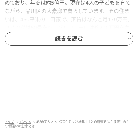
めており、年商は約5億円。現在は4人の子どもを育て
ながら、品川区の大豪邸で暮らしています。その住ま
いは、450平米の一軒家で、家賃はなんと月170万円。
リビングは50畳あり、バルコニーには約200万円をか
けて高級人工芝を敷いているそうです。
続きを読む
さらに自宅には200万円の酸素カプセルも設置。ファ
ミリーカーは1600万円のテスラと、まさに桁違いの生
活ぶりです。
トップ
エンタメ
4児の美人ママ、借金生活→26歳年上夫との結婚で“人生激変”…現在
の“桁違いの生活”とは