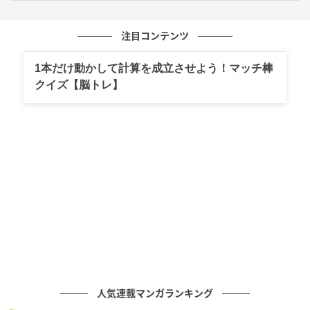
ではなく、実家は日本テレビの近くで中華料理店を営
んでいたそう。しかしテレビ局の移転によって客足が
注目コンテンツ
激減し、借金を抱える生活を経験したといいます。
瑠々さんは学生時代から芸能活動をしており、家族を
1本だけ動かして計算を成立させよう！マッチ棒
助けていたのだそう。
クイズ【脳トレ】
(C)AbemaTV, Inc.
人気連載マンガランキング
人生が大きく変わったのは19歳の時。芸能関係の友人