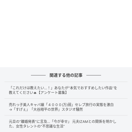
(C)AbemaTV, Inc.
一方で、意外にも普段の買い物では“ブランド品より
SHEIN派”なのだとか。ウォークインクローゼットにあ
る高級ブランド品は、ほとんどが夫からのプレゼント
で未使用だと明かします。
さらに自宅には現金120万円のへそくりが。他の貯金
額も合わせると4100万円ほどあり、「子どものために
関連する他の記事
どれだけ残せるか」「物欲ないんです」と語りまし
た。
「これだけは教えたい…！」あなたが“本気でおすすめしたい作品”を
教えてください🔥【アンケート募集】
売れっ子美人キャバ嬢「４０００(万)弱」セレブ旅行の実態を激白
借金生活を経験した過去と26歳差婚
→「すげぇ」「大谷翔平の世界」スタジオ騒然
元旦の“離婚発表”に言及…「今が幸せ」 元夫IZAMとの関係を明かし
そんな瑠々さんですが、元々セレブだったというわけ
た、女性タレントの“不思議な生活”