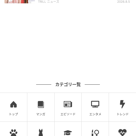
TRILL ニュース
2026.8.5
［番組URL］
https://abema.tv/video/episode/90-
980_s102_p222
(C)AbemaTV, Inc.
次の記事
#1 子どもの実名と顔を晒すママ、大丈夫か
な？なんて心配していたら。
の記事をもっとみる
カテゴリ一覧
トップ
マンガ
エピソード
エンタメ
トレンド