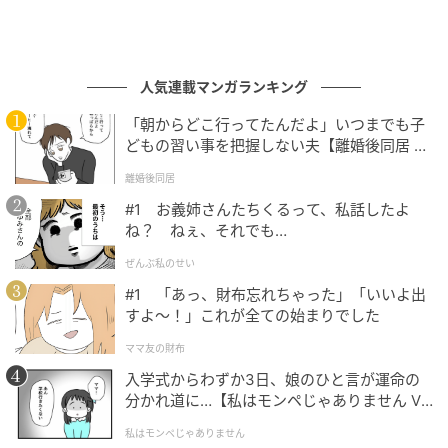
人気連載マンガランキング
「朝からどこ行ってたんだよ」いつまでも子
どもの習い事を把握しない夫【離婚後同居 Vo
l.1】
離婚後同居
#1 お義姉さんたちくるって、私話したよ
ね？ ねぇ、それでも…
ぜんぶ私のせい
#1 「あっ、財布忘れちゃった」「いいよ出
すよ〜！」これが全ての始まりでした
ママ友の財布
入学式からわずか3日、娘のひと言が運命の
分かれ道に…【私はモンペじゃありません Vo
l.1】
私はモンペじゃありません