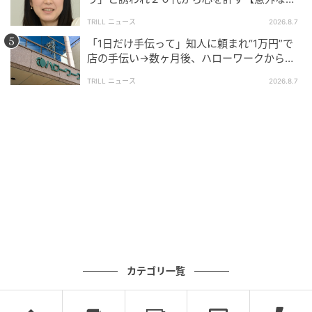
友芸人】とは？
TRILL ニュース
2026.8.7
「1日だけ手伝って」知人に頼まれ“1万円”で
店の手伝い→数ヶ月後、ハローワークから届
いた電話に50代女性が“青ざめたワケ”
TRILL ニュース
2026.8.7
ブログ：春乃おはな（
はなの漫画部屋
）
#31 めっちゃ楽しみ～！
次の話を読む
前の話
カテゴリ一覧
第31話