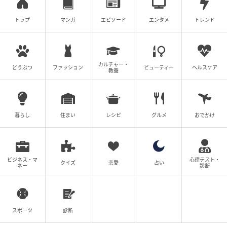
マッチングアプリで出会った塩顔男子と4ヶ月
トップ
マンガ
エピソード
エンタメ
トレンド
で別れました
春乃おはな
全話一覧を見る
カルチャー・
どうぶつ
ファッション
ビューティー
ヘルスケア
教養
クリエイター情報
春乃おはな
暮らし
住まい
レシピ
グルメ
おでかけ
1994年生まれ。静岡県浜松市出身。SNSやブログで
エッセイ漫画を発信中。猫が好き。
作品をもっとみる
ビジネス・マ
心理テスト・
クイズ
恋愛
占い
ネー
診断
の記事をもっとみる
スポーツ
診断