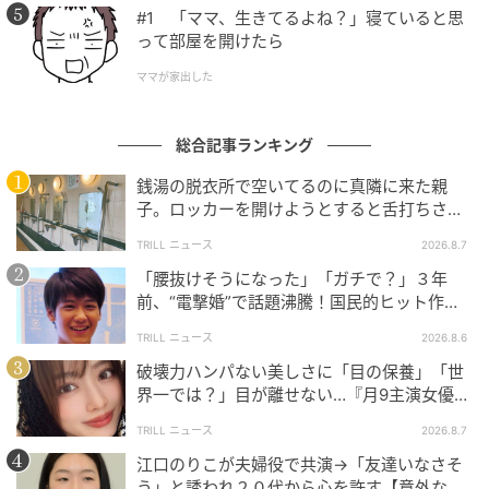
#1 「ママ、生きてるよね？」寝ていると思
って部屋を開けたら
ママが家出した
総合記事ランキング
銭湯の脱衣所で空いてるのに真隣に来た親
子。ロッカーを開けようとすると舌打ちさ
れ…→直後、娘の放った“純粋な一言”に「心の
TRILL ニュース
2026.8.7
中で拍手」
「腰抜けそうになった」「ガチで？」３年
前、“電撃婚”で話題沸騰！国民的ヒット作
『逃げ恥』で異彩放った【国宝級イケメン】
TRILL ニュース
2026.8.6
破壊力ハンパない美しさに「目の保養」「世
界一では？」目が離せない…『月9主演女優
（34歳）』“極上”美ショットがすごい
TRILL ニュース
2026.8.7
江口のりこが夫婦役で共演→「友達いなさそ
う」と誘われ２０代から心を許す【意外な親