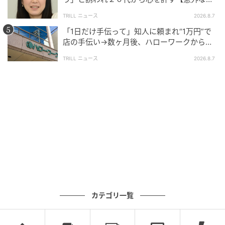
友芸人】とは？
TRILL ニュース
2026.8.7
「1日だけ手伝って」知人に頼まれ“1万円”で
店の手伝い→数ヶ月後、ハローワークから届
いた電話に50代女性が“青ざめたワケ”
TRILL ニュース
2026.8.7
ブログ：春乃 おはな（
はなの漫画部屋
）
#21 すり合わせなんかするか！
次の話を読む
前の話
カテゴリ一覧
第21話