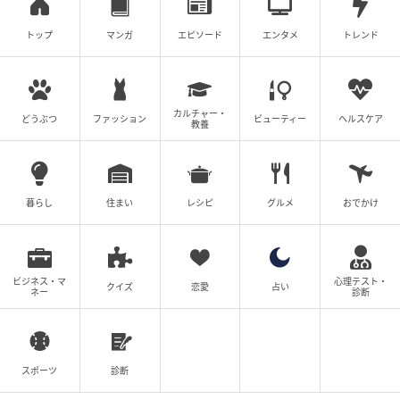
どタイプすぎた近所のイケメン店員さんと付き
トップ
マンガ
エピソード
エンタメ
トレンド
合った結果
春乃おはな
全話一覧を見る
カルチャー・
どうぶつ
ファッション
ビューティー
ヘルスケア
教養
クリエイター情報
春乃おはな
暮らし
住まい
レシピ
グルメ
おでかけ
1994年生まれ。静岡県浜松市出身。SNSやブログで
エッセイ漫画を発信中。猫が好き。
作品をもっとみる
ビジネス・マ
心理テスト・
クイズ
恋愛
占い
ネー
診断
の記事をもっとみる
スポーツ
診断