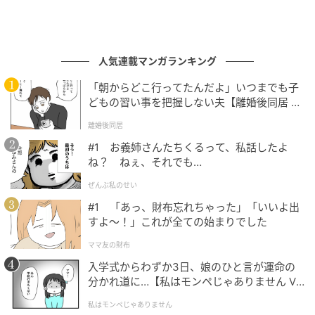
人気連載マンガランキング
「朝からどこ行ってたんだよ」いつまでも子
どもの習い事を把握しない夫【離婚後同居 Vo
l.1】
離婚後同居
#1 お義姉さんたちくるって、私話したよ
ね？ ねぇ、それでも…
ぜんぶ私のせい
#1 「あっ、財布忘れちゃった」「いいよ出
すよ〜！」これが全ての始まりでした
ママ友の財布
入学式からわずか3日、娘のひと言が運命の
分かれ道に…【私はモンペじゃありません Vo
l.1】
私はモンペじゃありません