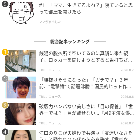
#1 「ママ、生きてるよね？」寝ていると思
って部屋を開けたら
ママが家出した
総合記事ランキング
銭湯の脱衣所で空いてるのに真隣に来た親
子。ロッカーを開けようとすると舌打ちさ
れ…→直後、娘の放った“純粋な一言”に「心の
TRILL ニュース
2026.8.7
中で拍手」
「腰抜けそうになった」「ガチで？」３年
前、“電撃婚”で話題沸騰！国民的ヒット作
『逃げ恥』で異彩放った【国宝級イケメン】
TRILL ニュース
2026.8.6
破壊力ハンパない美しさに「目の保養」「世
界一では？」目が離せない…『月9主演女優
（34歳）』“極上”美ショットがすごい
TRILL ニュース
2026.8.7
江口のりこが夫婦役で共演→「友達いなさそ
う」と誘われ２０代から心を許す【意外な親