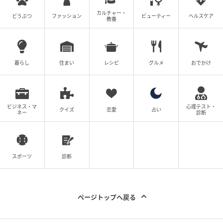
が、染五郎さん演じる至（いたる）の標本姿に期待が
カルチャー・
どうぶつ
ファッション
ビューティー
ヘルスケア
高まります。ご覧になっていかがでしたか？」という
教養
質問が。これには、「人間を標本にするという、一見
するとリアリティが薄まる部分でも、この標本を作る
ためなら、人としての一線を超えるだろうと感じさせ
暮らし
住まい
レシピ
グルメ
おでかけ
られる出来栄えに迫力と納得感を抱きました」と湊も
興奮気味にその魅力を熱弁。「異世界に迷い込んだよ
うな美しい世界観を表現していただき、感動しまし
ビジネス・マ
心理テスト・
クイズ
恋愛
占い
た」とさらなる期待を込めた。
ネー
診断
最後に西島は「本当に二転三転して、誰にも真実を予
想できない物語になっていると思います。深い深い親
スポーツ
診断
子の愛の物語を、楽しみにお待ちいただきたい」と作
品の魅力をアピール。
ページトップへ戻る
染五郎は「親から子へ、子から親へという親子愛が大
きなテーマでもあり、それぞれの視点、すれ違いがあ