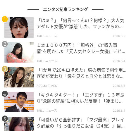
染五郎を絶賛。本作ならではの親子らしい信頼関係を
エンタメ記事ランキング
覗かせる2人に、湊も「本当の親子に見えて胸に迫るも
「はぁ？」「何言ってんの？何様？」大人気
のがあった」と称賛の言葉を贈った。
アダルト女優が“激怒”した、ファンからの
【質問】とは
本作への期待が高まる中、会見では報道陣からの質疑
TRILL ニュース
2026.8.5
応答も実施。「本作で、演じていて特に難しかった点
１本１０００万円！「規格外」の“収入事
情”を明かした『元人気セクシー女優』デビュ
は？」と聞かれた西島は、「人として超えてはいけな
ー作が“１０万本”を記録した逸材
い一線を超える役柄に葛藤しました」と前置きしつ
TRILL ニュース
2026.8.4
つ、「一方で、本作がどこまでも深い愛の物語だから
「1か月で20キロ増えた」脳の病気で副作用…
こそ、その葛藤にも向き合いました」と語り、当時を
容姿が変わり「鏡を見ると自分とは思えなか
った」壮絶な闘病生活明かす
振り返った。
ABEMA TIMES
2026.8.5
「キタキタキター！」「エグすぎ」１３年ぶ
続いて、「現代ドラマ初出演が決まった際、父である
り“念願の続編”に相次いだ反響！「凄まじく
歌舞伎俳優・松本幸四郎氏からアドバイスなどありま
面白い」“賞 総なめ”『伝説級ドラマ』
TRILL ニュース
2026.8.4
したか？」と質問が及ぶと、染五郎は少し悩みながら
「可愛いから全部許す」「マジ最高」ブレイ
も「父からは、演じることにおいて、とにかく色んな
ク必至の『引っ張りだこ女優（24歳）』目が
パターンを試して、一瞬に全てを込めるように、と助