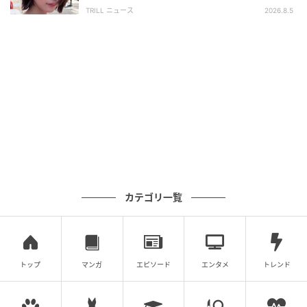
離せない“圧巻ショット”に「か、かわいい」
TRILL ニュース
2026.8.5
言をもらった」と回答。
さらに、お互いを凄いと感じた際のエピソードを聞か
れた西島は、「他の現代俳優とも違う、背筋がスッと
伸びるような美しさがあって、歌舞伎で培ったものな
のか、彼だけが持つ特性なのか、とにかく素晴らしい
なと思いながら演技を見ていました」と染五郎を絶
賛。
染五郎も「初めてのことばかりの自分にも、様々なこ
とが起こる撮影現場でも西島さんが、中心にドンとい
カテゴリ一覧
てくださった安心感があった」と当時の心境を口にし
た。全幅の信頼を寄せる染五郎の発言に、西島氏も思
わず照れ笑いを浮かべるひと幕もあり、会場は温かい
空気に包まれた。
トップ
マンガ
エピソード
エンタメ
トレンド
また、湊に対しては、「詳細は明かされていません