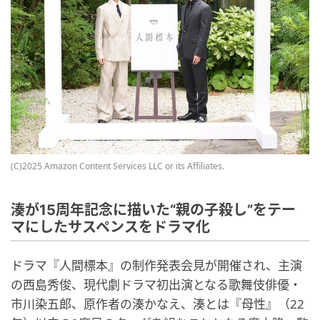
(C)2025 Amazon Content Services LLC or its Affiliates.
湊が15周年記念に描いた“親の子殺し”をテー
マにしたサスペンスをドラマ化
ドラマ『人間標本』の制作発表会見が開催され、主演
の西島秀俊、現代劇ドラマ初出演となる歌舞伎俳優・
市川染五郎、原作者の湊かなえ、湊とは『母性』（22