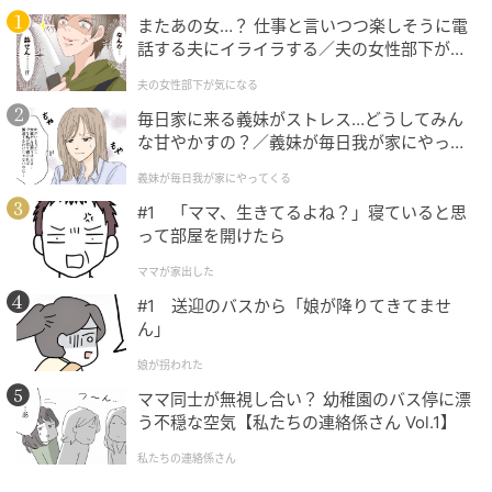
けたことにすごく縁を感じましたし、自分にとっても
またあの女…？ 仕事と言いつつ楽しそうに電
大きな挑戦になると感じました」とオファーを受けた
話する夫にイライラする／夫の女性部下が気
際の想いをコメント。
になる（1）【夫婦の危機 まんが】
夫の女性部下が気になる
本作が現代劇ドラマ初出演となった染五郎は、「湊先
毎日家に来る義妹がストレス…どうしてみん
生の作品の面白さと、廣木監督のスケールが大きい撮
な甘やかすの？／義妹が毎日我が家にやって
くる（1）【義父母がシンドイんです！ まん
影現場に参加できることは自分にとっても大きな挑戦
義妹が毎日我が家にやってくる
が】
になると感じました」と、緊張感をにじませながら意
#1 「ママ、生きてるよね？」寝ていると思
気込みを述べた。
って部屋を開けたら
ママが家出した
本作で初共演となり、撮影中はまるで本物の父と息子
#1 送迎のバスから「娘が降りてきてませ
さながらのような関係性で向き合った西島と染五郎。
ん」
撮影現場での西島の立ち振る舞いについて、「撮影現
娘が拐われた
場でも本当の父親のように自然な距離感で接してくれ
ママ同士が無視し合い？ 幼稚園のバス停に漂
ました」とエピソードを交えて印象を明かした染五郎
う不穏な空気【私たちの連絡係さん Vol.1】
がリスペクトを込めると、一方の西島も、「彼にしか
ない一本の芯が通った美しい印象です。しっかりした
私たちの連絡係さん
大人な一面と、すごく純粋な一面を見せてくれた」と