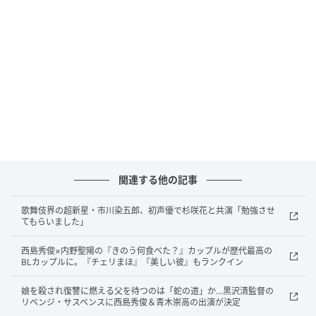
いに制作発表の日を無事迎えられたことへの喜びを語
り、会見はスタートした。
原作は湊氏が10年来温めてきた“親の子殺し”というセ
ンセーショナルなテーマを描く禁断のミステリーサス
ペンス。かねてより映像化を強く望んでいたと語る湊
は、「本作は作家デビューから15周年を記念して書き
下ろした作品で、人は同じものを見ているのか？とい
う問いを、これまでの作品とは違う父と息子の物語と
して、さらに蝶の特性や、芸術表現も取り入れて挑戦
関連する他の記事
した作品でした。メガホンを取るのが廣木監督だと聞
いて、飛び上がって喜びました」と、映像化を打診さ
歌舞伎界の超新星・市川染五郎、初声優で杉咲花と共演「勉強させ
れた際の驚きの心境を打ち明け、「どこのシーンを切
てもらいました」
り取って観ても1枚の絵画のようになっていて本当に素
西島秀俊×内野聖陽の『きのう何食べた？』カップルが歴代最高の
敵でした」と、初めて映像を観た喜びを笑顔で振り返
BLカップルに。『チェリまほ』『美しい彼』もランクイン
った。
娘を殺され復讐に燃える父を待つのは「蛇の道」か…黒沢清監督の
リベンジ・サスペンスに西島秀俊＆青木崇高の出演が決定
湊とは『母性』で初タッグを組み、以降湊より絶大な