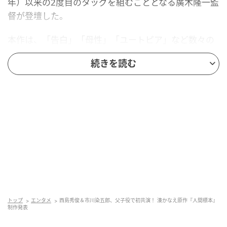
年）以来の2度目のタッグを組むこととなる廣木隆一監
督が登壇した。
本作は、「告白」「母性」「ユートピア」など数々の
衝撃作を世に放ち続けるベストセラー作家・湊かなえ
続きを読む
が、デビュー15周年を記念して書き下ろした同名小説
の実写ドラマ。“イヤミスの女王”と呼ばれる湊が、10
年来温めてきた“親の子殺し”というセンセーショナル
なテーマとともに、複数の視点によって新たな真実へ
と姿を変えていく極上のミステリーサスペンスだ。
制作発表会見では、多くの報道陣を前に、西島が主演
として先陣を切り、「榊史郎役を務める主演の西島秀
俊です。この度、湊先生の傑作小説がドラマになりま
した。見ごたえのある素晴らしいドラマが完成したと
思っています」と笑顔で挨拶。場内が眩いフラッシュ
トップ
エンタメ
西島秀俊＆市川染五郎、父子役で初共演！ 湊かなえ原作『人間標本』
制作発表
で包まれるなか、続く染五郎、湊、廣木監督も思い思