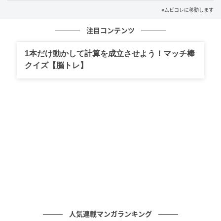
信頼を寄せられている廣木監督は、「湊先生の作品は
※ムビコレに移動します
撮り出して初めて作品としての到達点が見えてくる。
注目コンテンツ
それを手掛けられる嬉しさがありました」と、本作の
オファーを受けた当時の胸中を告白。湊が生み出す“耽
1本だけ動かして計算を成立させよう！マッチ棒
美”と“狂気”の世界観を映像化する難しさを感じる一方
クイズ【脳トレ】
で、「美しさを表現するための技術的な部分にも試行
錯誤しましたし勉強になりました」と“湊作品”を映像
化することへの醍醐味を語り、こだわり抜いた作品へ
の確かな手応えを示した。
「息子を含む6人の少年たちを『人間標本』にした」と
狂気の犯行を独白する主人公・榊史朗役を演じた西島
と、その息子・榊至役を演じた染五郎も、それぞれ
「企画段階から、すぐに参加したいという意思を伝え
ました」、「私の叔母である松たか子も湊先生の『告
白』に出演していたこともあり、お声をかけていただ
人気連載マンガランキング