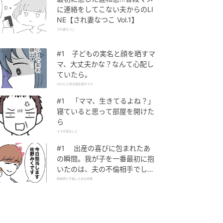
に連絡をしてこない夫からのLI
NE【され妻なつこ Vol.1】
され妻なつこ
#1 子どもの実名と顔を晒すマ
マ、大丈夫かな？なんて心配し
ていたら。
SNSに子供の顔を晒すママ
#1 「ママ、生きてるよね？」
寝ていると思って部屋を開けた
ら
ママが家出した
#1 出産の喜びに包まれたあ
の瞬間。我が子を一番最初に抱
いたのは、夫の不倫相手でし
た。
助産師と不倫した夫の末路