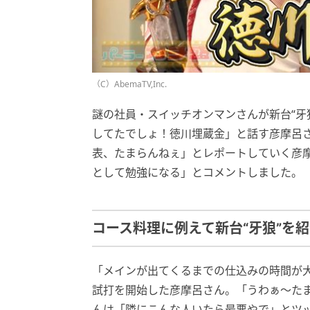
（C）AbemaTV,Inc.
謎の社員・スイッチオンマンさんが新台“牙
してたでしょ！徳川埋蔵金」と話す彦摩呂
表、たまらんねぇ」とレポートしていく彦
として勉強になる」とコメントしました。
コース料理に例えて新台“牙狼”を
「メインが出てくるまでの仕込みの時間が
試打を開始した彦摩呂さん。「うわぁ～た
んは「隣にこんな人いたら最悪やで」とツ