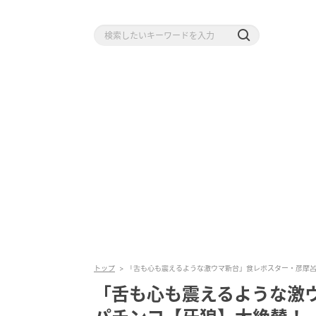
トップ
「舌も心も震えるような激ウマ新台」食レポスター・彦摩
「舌も心も震えるような激