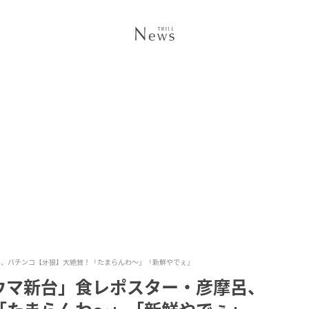
呂、パチンコ【牙狼】大絶賛！「たまらんわ～」「新鮮やでぇ」
ウマ新台」食レポスター・彦摩呂、