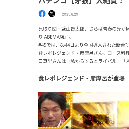
パチンコ【牙狼】大絶賛！
2025.8.29
見取り図・盛山晋太郎、さらば青春の光が
り ABEMA店』。
#45では、8月4日より全国導入された新台
食レポレジェンド・彦摩呂さん。コース料
口真里さんは「私からするとライバル」「
食レポレジェンド・彦摩呂が登場