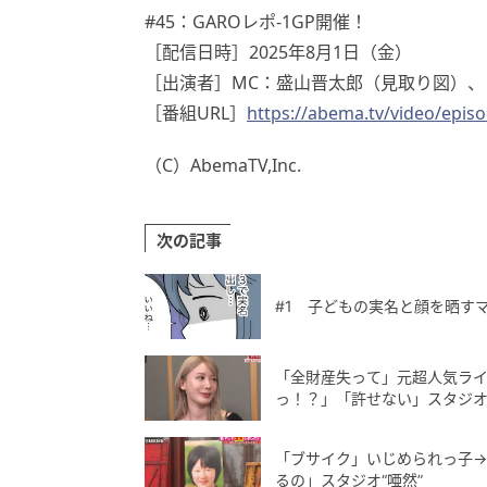
#45：GAROレポ-1GP開催！
［配信日時］2025年8月1日（金）
［出演者］MC：盛山晋太郎（見取り図）、
［番組URL］
https://abema.tv/video/epis
（C）AbemaTV,Inc.
次の記事
#1 子どもの実名と顔を晒す
「全財産失って」元超人気ライ
っ！？」「許せない」スタジオ“
「ブサイク」いじめられっ子→
るの」スタジオ“唖然”