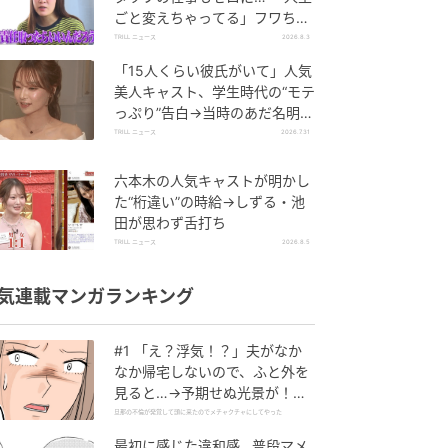
ごと変えちゃってる」フワちゃ
んが語る新たな決意とは
TRILL ニュース
2026.8.3
「15人くらい彼氏がいて」人気
美人キャスト、学生時代の“モテ
っぷり”告白→当時のあだ名明か
し「モテてるわ」の声
TRILL ニュース
2026.7.31
六本木の人気キャストが明かし
た“桁違い”の時給→しずる・池
田が思わず舌打ち
TRILL ニュース
2026.8.5
気連載マンガランキング
#1 「え？浮気！？」夫がなか
なか帰宅しないので、ふと外を
見ると…→予期せぬ光景が！｜
旦那の不倫が発覚して頭に来た
旦那の不倫が発覚して頭に来たのでメチャクチャにしてやった
のでメチャクチャにしてやった
最初に感じた違和感…普段マメ