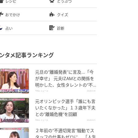
レシピ
どうぶつ
おでかけ
クイズ
占い
診断
ンタメ記事ランキング
元旦の“離婚発表”に言及…「今
が幸せ」 元夫IZAMとの関係を
明かした、女性タレントの“不思
議な生活”
TRILL ニュース
2026.8.6
元オリンピック選手「誰にも言
いたくなかった」１３歳年下夫
との“離婚危機”を回顧
TRILL ニュース
2026.8.5
２年前の“不適切発言”騒動でス
タッフの仕事もゼロに… 「人生