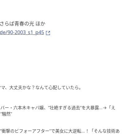
さらば青春の光 ほか
ode/90-2003_s1_p45
ママ、大丈夫かな？なんて心配していたら。
バー・六本木キャバ嬢、“壮絶すぎる過去”を大暴露…→「え
騒然”
“衝撃のビフォーアフター”で美女に大逆転…！「そんな技術あ