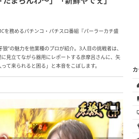
「たまらんわ～」「新鮮やでぇ」
MCを務めるパチンコ・パチスロ番組『パーラーカチ盛
“牙狼”の魅力を他業種のプロが紹介。3人目の挑戦者は、
理に見立てながら器用にレポートする彦摩呂さんに、矢
入って来られると困る」と本音をこぼします。
カ