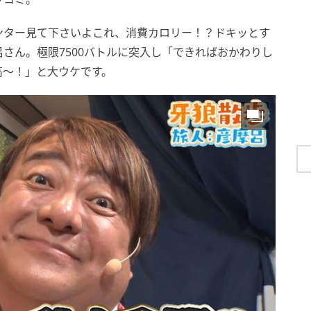
ンター見て下さいよこれ、消費カロリー！？ドキッとす
さん。極限7500バトルに突入し「できればおかわりし
高～！」と大ウケです。