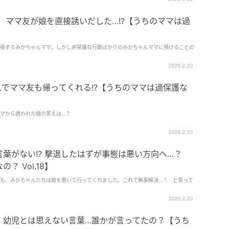
 ママ友が娘を直接誘いだした…!?【うちのママは過
張するみかちゃんママ。しかし非常識な行動ばかりのみかちゃんママに預けることの
2026.2.20
でママ友も帰ってくれる!?【うちのママは過保護な
マから誘われた娘の答えは…？
2026.2.20
葉がない!? 撃退したはずが事態は悪い方向へ…？
 Vol.18】
も、みかちゃんたちは娘を置いて行ってくれました。これで無事解決…？ と思って
2026.2.20
 幼児とは思えない言葉…誰かが言ってたの？【うち