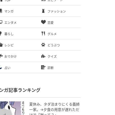
TOP
エピソード
マンガ
ファッション
エンタメ
恋愛
暮らし
グルメ
レシピ
どうぶつ
おでかけ
クイズ
占い
診断
ンガ記事ランキング
夏休み、タダ泊まりにくる義姉
一家。→夕食の用意が遅れただ
けで「謝って？」