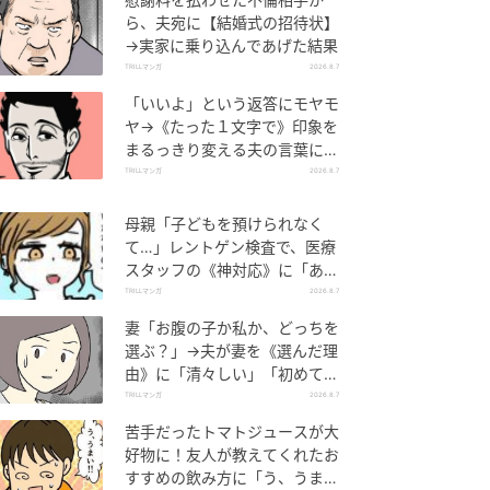
ら、夫宛に【結婚式の招待状】
→実家に乗り込んであげた結果
TRILLマンガ
2026.8.7
「いいよ」という返答にモヤモ
ヤ→《たった１文字で》印象を
まるっきり変える夫の言葉に
「相手も自分も幸せになる」
TRILLマンガ
2026.8.7
母親「子どもを預けられなく
て…」レントゲン検査で、医療
スタッフの《神対応》に「ある
ある！」「抱っこで来られる
TRILLマンガ
2026.8.7
と…」
妻「お腹の子か私か、どっちを
選ぶ？」→夫が妻を《選んだ理
由》に「清々しい」「初めて聞
いた」
TRILLマンガ
2026.8.7
苦手だったトマトジュースが大
好物に！友人が教えてくれたお
すすめの飲み方に「う、うま