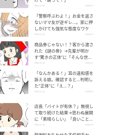
TRILLマンガ
2026.8.7
「警察呼ぶわよ！」お金を返さ
ないママ友が逆ギレ…。家に押
しかけても強気な態度なワケ
TRILLマンガ
2026.8.7
商品券じゃない！？客から渡さ
れた《謎の券》→先輩が明か
す“驚きの正体”に「そんな世代
差があるんですね」
TRILLマンガ
2026.8.7
「なんかある！」耳の違和感を
訴える娘。確認すると…判明し
た"正体"に「え…？」
TRILLマンガ
2026.8.7
店長「バイトが有休？」無視し
て取り続けた結果→思わぬ展開
に「素晴らしい」「良いことし
ましたね」
TRILLマンガ
2026.8.6
慰謝料を払わせた不倫相手か