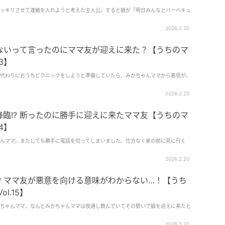
ッキリさせて連絡を入れようと考えた主人公。すると娘が「明日みんなとバーベキュ
2026.2.20
しないって言ったのにママ友が迎えに来た？【うちのマ
3】
代わりにおうちピクニックをしようと準備していたら、みかちゃんママから着信が。
2026.2.20
臨!? 断ったのに勝手に迎えに来たママ友【うちのマ
4】
んママ。またしても勝手に電話を切ってしまいました。仕方なく家の前に見に行く
2026.2.20
? ママ友が悪意を向ける意味がわからない…！【うち
l.15】
ちゃんママ。なんとみかちゃんママは夜通し飲んでいてその勢いで娘を迎えに来たと
2026.2.20