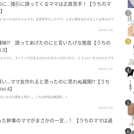
のに…強引に誘ってくるママは正直苦手！【うちのマ
2】
になったみかちゃんママ。正直苦手なこのママ、たまに顔を合わせることはあるので
2026.2.20
味!? 誘ってあげたのにと言いたげな態度【うちの
.3】
んママに、タイミングが会えばぜひ行きたいのだけれど、とフォローを入れたのです
2026.2.20
い…ママ友作れると思ったのに思わぬ展開!?【うち
l.4】
ないものの鼻水と咳が…。これは参加は絶望的…？
2026.2.20
った幹事のママがまさかの一言…！ 【うちのママは過