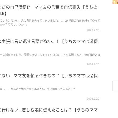
だの自己満足!? ママ友の言葉で自信喪失【うちの
.9】
ていると言われ、急に自信を失ってしまいました。これまで娘のためを想ってやって
かったのでしょうか…。
2026.2.20
の主張に言い返す言葉がない…！【うちのママは過保
ーの話が出ました。風邪をひいてしまっていけないことを説明すると、娘が普段とは
2026.2.20
かない…ママ友を頼るべきなの？【うちのママは過保
キュー、なんとか参加させてあげたい…夫に相談してみると…？
2026.2.20
に行けない…悲しむ娘に伝えたことは？【うちのママ
】