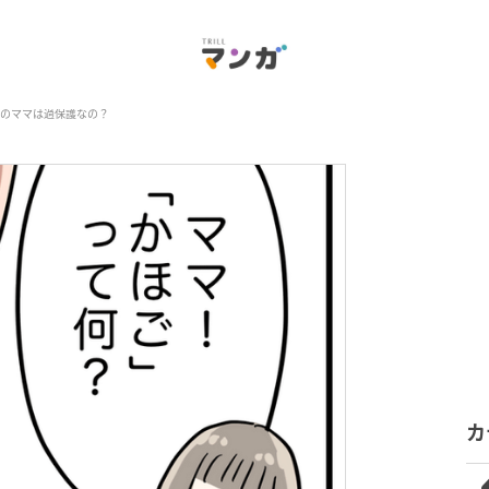
のママは過保護なの？
カ