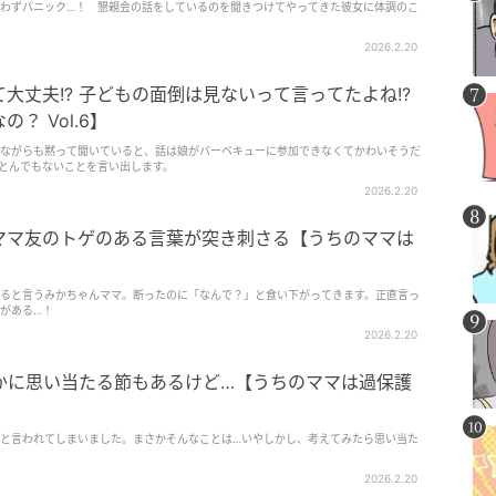
わずパニック…！ 懇親会の話をしているのを聞きつけてやってきた彼女に体調のこ
2026.2.20
いって言ってたよね!?
？ Vol.6】
ながらも黙って聞いていると、話は娘がバーベキューに参加できなくてかわいそうだ
とんでもないことを言い出します。
2026.2.20
ママ友のトゲのある言葉が突き刺さる【うちのママは
ると言うみかちゃんママ。断ったのに「なんで？」と食い下がってきます。正直言っ
がある…！
2026.2.20
確かに思い当たる節もあるけど…【うちのママは過保護
と言われてしまいました。まさかそんなことは…いやしかし、考えてみたら思い当た
2026.2.20