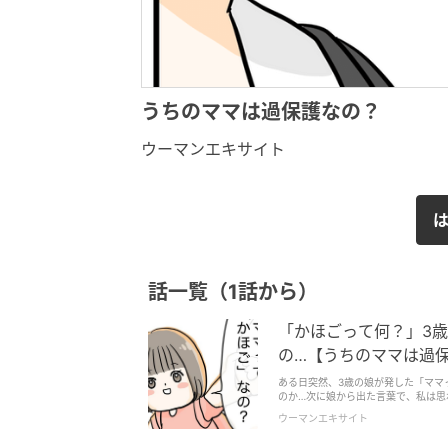
うちのママは過保護なの？
ウーマンエキサイト
話一覧（1話から）
「かほごって何？」3
の…【うちのママは過保護
ある日突然、3歳の娘が発した「ママ
のか…次に娘から出た言葉で、私は思
ウーマンエキサイト