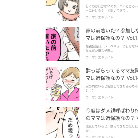
行くのか行かないのか、早いところハ
ーに行ける？」と聞いてきて…
ウーマンエキサイト
家の前着いた!? 参加
マは過保護なの？ Vol.1
懇親会当日、バーベキューに行けない
なんだか嫌な予感…
ウーマンエキサイト
酔っぱらってるママ友降
マは過保護なの？ Vol.1
家の前にいると電話してきたみかちゃ
と…？
ウーマンエキサイト
今度はダメ親呼ばわり!
のママは過保護なの？ Vo
混乱していると、謝ってきたのはしほ
か…
ウーマンエキサイト