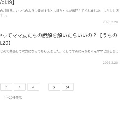
l.19】
の月曜日。いつものように登園するとしほちゃんが出迎えてくれました。しかししほ
す…。
2026.2.20
うやってママ友たちの誤解を解いたらいいの？【うちの
.20】
じめて共感して味方になってもらえました。そして早めにみかちゃんママと話し合う
2026.2.20
2
3
4
1〜20件表示