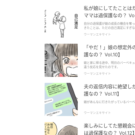
私が娘にしてたことはた
ママは過保護なの？ Vol
自分の過保護が娘の成長の機会を奪っ
きたことは、ただの自己満足にすぎな
ウーマンエキサイト
「やだ！」娘の想定外
護なの？ Vol.10】
娘と家に帰る途中、明日のバーベキュ
違う反応を見せたのです。
ウーマンエキサイト
夫の返信内容に絶望し
護なの？ Vol.11】
娘があんなに行きたがっているバーベ
ウーマンエキサイト
楽しみにしてた懇親会
は過保護なの？ Vol.12