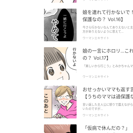
娘を連れて行かないで！
保護なの？ Vol.16】
今さら行かないなんてありえないと主
方がありえないように思えて…
ウーマンエキサイト
娘の一言にホロリ…これ
の？ Vol.17】
「楽しいから行こう」とみかちゃんマ
ウーマンエキサイト
おせっかいママも返す言
【うちのママは過保護なの？
言い返した主人公に怒りで震えながら
いたのですが…
ウーマンエキサイト
「仮病で休んだの？」