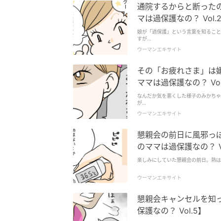
通院するからと断った
マは過保護なの？ Vol.
娘が「過保護」という言葉を知ること
すが…
ウーマンエキサイト
その「お疲れさま」は嫌
ママは過保護なの？ Vol
なんだか気を悪くした様子のみかちゃ
が…
ウーマンエキサイト
懇親会の前日に風邪っぽ
のママは過保護なの？ Vo
楽しみにしていた懇親会の前日。熱は
ウーマンエキサイト
懇親会キャンセルを知
保護なの？ Vol.5】