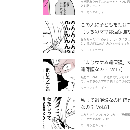
突然現れた苦手なみかちゃんママに思
とを話すと…？
ウーマンエキサイト
この人に子どもを預けて大丈夫!? 子どもの面倒は見な
【うちのママは過保護なの
みかちゃんママの言い方にイライラし
という話題に及び…みかちゃんママが
ウーマンエキサイト
「まじウケる過保護」
過保護なの？ Vol.7】
娘をバーベキューに連れて行ってくれ
て、みかちゃんママに預けるのは不安
ウーマンエキサイト
私って過保護なの!? 
なの？ Vol.8】
みかちゃんママに面と向かって過保護
ることがある気も…!?
ウーマンエキサイト