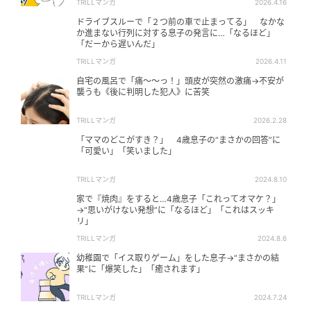
TRILLマンガ
2026.4.16
ドライブスルーで「２つ前の車で止まってる」 なかな
か進まない行列に対する息子の発言に…「なるほど」
「だーから遅いんだ」
TRILLマンガ
2026.4.11
自宅の風呂で「痛～～っ！」頭皮が突然の激痛→不安が
襲うも《後に判明した犯人》に苦笑
TRILLマンガ
2026.2.28
「ママのどこがすき？」 4歳息子の“まさかの回答”に
「可愛い」「笑いました」
TRILLマンガ
2024.8.10
家で『焼肉』をすると…4歳息子「これってオマケ？」
→“思いがけない発想”に「なるほど」「これはスッキ
リ」
TRILLマンガ
2024.8.6
幼稚園で「イス取りゲーム」をした息子→“まさかの結
果”に「爆笑した」「癒されます」
TRILLマンガ
2024.7.24