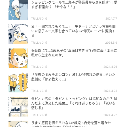
ショッピングモールで…息子が警備員から身を隠す“可愛
すぎる理由”に「せやな！！」
TRILLマンガ
2024.7.7
父「一回忘れてもろて…」 生ドーナツという言葉を聞
いた息子→一文字も合っていない“仰天のモノ”に変換す
る
TRILLマンガ
2024.5.9
保育園にて...3歳息子の“真面目すぎる”行動に母「本当に
私から生まれたのか」
TRILLマンガ
2024.4.26
「産後の脳みそポンコツ」激しい物忘れの結果...招いた
悲劇に「はよ教えて...」
TRILLマンガ
2024.4.25
タピオカ店の「タピオカトッピング」は追加なのか？ 悩
んだ末に注文した結果…「それは迷っちゃう」「老いを
感じる」
TRILLマンガ
2024.4.22
うまく感情を伝えられない2歳児→自分を落ち着かせ