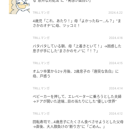
る“意外な対処法”に「発想が面白い」
TRILLマンガ
2024.4.22
4歳児「これ、あたり！」母「よかったねー...ん？」“ま
さかのオチ”に母、ツッコミ！
TRILLマンガ
2024.4.16
バタバタしている朝、母「上着きといて！」→困惑した
息子が手にした“まさかのモノ”に「！？」
TRILLマンガ
2024.4.15
オムツ卒業から2ヶ月後、2歳息子の『唐突な告白』に
母、戸惑う
TRILLマンガ
2024.4.14
ベビーカーを押して、エレベーターに乗ろうとした夫婦
→ドアが開いた途端…目の当たりにした“優しい世界”
TRILLマンガ
2024.4.12
回転寿司で…4歳息子にたくさん食べさせようとした父母
→直後、大人顔負けの“断り方”に「ごめん。」