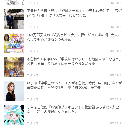
コクリコ
2026.8.7
不登校から医学部へ 「成績オール１」で苦しむ母と子 “夜遊
び”で「心配」が「大丈夫」に変わった！
コクリコ
2026.8.7
140万部突破の『妖界ナビルナ』に夢中だったあの頃…大人に
なっても心が躍る２つの秘密
コクリコ
2026.8.7
不登校から医学部へ「学校は行かなくても勉強はやらなきゃ」
とあせる母「でも息子は何一つやらなかった」
コクリコ
2026.8.7
いまや「中学生の15人に１人が不登校」時代…中川翔子さんが
審査委員長「不登校生動画甲子園 2026」が開催
コクリコ
2026.8.7
８月２日放映「名探偵プリキュア！」第27話あらすじ先行公
開！「私、名探偵になりました。」
コクリコ
2026.8.7