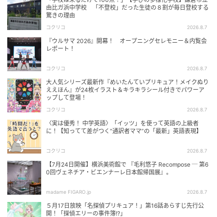
由比ガ浜中学校 「不登校」だった生徒の８割が毎日登校する
驚きの理由
コクリコ
2026.8.7
『ウルサマ 2026』開幕！ オープニングセレモニー＆内覧会
レポート！
コクリコ
2026.8.7
大人気シリーズ最新作『めいたんていプリキュア！メイクぬり
ええほん』が24枚イラスト＆キラキラシール付きでパワーア
ップして登場！
コクリコ
2026.8.7
〈実は優秀！ 中学英語〉「イッツ」を使って英語の上級者
に！【知ってて差がつく“通訳者ママ”の「最新」英語表現】
コクリコ
2026.8.7
【7月24日開催】横浜美術館で 『毛利悠子 Recompose ─ 第6
0回ヴェネチア・ビエンナーレ日本館帰国展』。
madame FIGARO.jp
2026.8.7
５月17日放映「名探偵プリキュア！」第16話あらすじ先行公
開！「探偵エリーの事件簿!?」