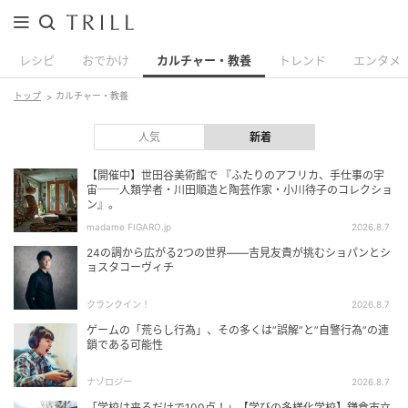
レシピ
おでかけ
カルチャー・教養
トレンド
エンタメ
トップ
カルチャー・教養
人気
新着
【開催中】世田谷美術館で 『ふたりのアフリカ、手仕事の宇
宙──人類学者・川田順造と陶芸作家・小川待子のコレクショ
ン』。
madame FIGARO.jp
2026.8.7
24の調から広がる2つの世界――吉見友貴が挑むショパンとシ
ョスタコーヴィチ
クランクイン！
2026.8.7
ゲームの「荒らし行為」、その多くは”誤解”と”自警行為”の連
鎖である可能性
ナゾロジー
2026.8.7
「学校は来るだけで100点！」【学びの多様化学校】鎌倉市立