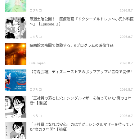
コクリコ
2026.8.7
毎週土曜公開！ 医療漫画『ドクターチルドレン～小児外科医
～』【Episode.２】
コクリコ
2026.8.7
映画館の暗闇で体験する、6プログラムの映像作品
Lula Japan
2026.8.7
【青森会場】ディズニーストアのポップアップが青森で開催！
コクリコ
2026.8.7
「正社員の落とし穴」シングルマザーを待っていた“魔の２年
間”【後編】
コクリコ
2026.8.7
「正社員になれば安心」のはずが…シングルマザーを待ってい
た“魔の２年間”【前編】