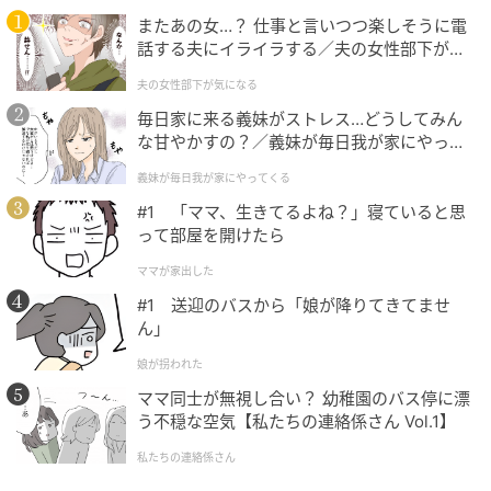
して掲げている。プレデビュー曲『恋におちたら』の
またあの女…？ 仕事と言いつつ楽しそうに電
話する夫にイライラする／夫の女性部下が気
ミュージックビデオは1000万回再生を超え、デビュー
になる（1）【夫婦の危機 まんが】
曲の『Mi*light』と『HANAMARU』も500万回再生を
夫の女性部下が気になる
突破した。
毎日家に来る義妹がストレス…どうしてみん
な甘やかすの？／義妹が毎日我が家にやって
元記事で読む
くる（1）【義父母がシンドイんです！ まん
義妹が毎日我が家にやってくる
が】
#1 「ママ、生きてるよね？」寝ていると思
次の記事
って部屋を開けたら
「自分たちがイケメンってこと忘れてる」 紅
ママが家出した
しょうが、5人組日本人ボーイズグループのビ
ラ配りに“ガチ指摘”
#1 送迎のバスから「娘が降りてきてませ
ん」
の記事をもっとみる
娘が拐われた
ママ同士が無視し合い？ 幼稚園のバス停に漂
う不穏な空気【私たちの連絡係さん Vol.1】
私たちの連絡係さん