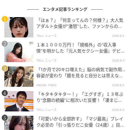
エンタメ記事ランキング
「はぁ？」「何言ってんの？何様？」大人気
アダルト女優が“激怒”した、ファンからの
【質問】とは
TRILL ニュース
2026.8.5
１本１０００万円！「規格外」の“収入事
情”を明かした『元人気セクシー女優』デビュ
ー作が“１０万本”を記録した逸材
TRILL ニュース
2026.8.4
「1か月で20キロ増えた」脳の病気で副作用…
容姿が変わり「鏡を見ると自分とは思えなか
った」壮絶な闘病生活明かす
ABEMA TIMES
2026.8.5
「キタキタキター！」「エグすぎ」１３年ぶ
り“念願の続編”に相次いだ反響！「凄まじく
面白い」“賞 総なめ”『伝説級ドラマ』
TRILL ニュース
2026.8.4
「可愛いから全部許す」「マジ最高」ブレイ
ク必至の『引っ張りだこ女優（24歳）』目が