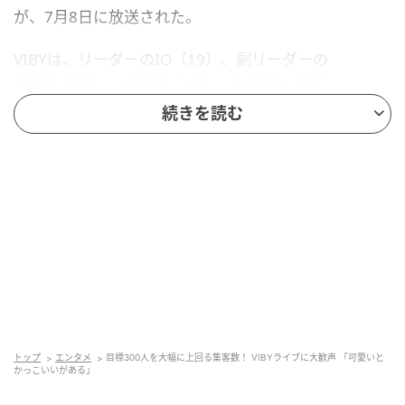
が、7月8日に放送された。
VIBYは、リーダーのIO（19）、副リーダーの
RENKI（18）、AKITO（18）、RYOHA（17）、
KOTARO（15）の日本人メンバーからなる、5人組ボ
続きを読む
ーイズグループ。2年以上の過酷な韓国合宿を経て、6
月24日に正式デビューを果たした。デビューライブの
場所は、8月31日の日本武道館といういきなりの大舞
台。経験値の少ない彼らが1万人の観客を集められるの
か、パフォーマンスを成功させるための道のりに密着
する。
グループとしての力をつけるため、ミジョン氏から
「自分たちの力だけでセルフライブ開催」という指令
が下された。AKITOとKOTAROが通った思い出の地、
トップ
エンタメ
目標300人を大幅に上回る集客数！ VIBYライブに大歓声 「可愛いと
北海道札幌市のサッポロファクトリーを会場に選定
かっこいいがある」
し、メンバーたちは1カ月という短い期間で準備を進め