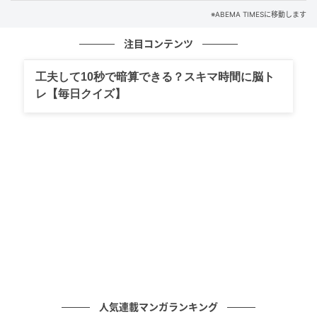
ABEMA TIMES
※ABEMA TIMESに移動します
白や淡い基調の衣装に身を包んだ5人がステージに登場
注目コンテンツ
すると、会場からは大きな歓声が上がる。デビュー曲
『Mi*light』で一糸乱れぬキレのあるダンスと歌声を
工夫して10秒で暗算できる？スキマ時間に脳ト
披露し、続けて久保田利伸の名曲『LA・LA・LA LOVE
レ【毎日クイズ】
SONG』のカバーでは、客席に手を振るなどファンサ
ービスを交えて会場を盛り上げた。結果的に、目標を
大きく上回る約800人もの観客が集結した。
この圧巻のパフォーマンスを見届けたスタジオからも
声があがり、MCで元モーニング娘。の藤本美貴は「す
ごい！ちゃんと作り込まれてますね」、元フィギュア
スケート日本代表の高橋成美は「可愛いとかっこいい
がある」とその魅力を絶賛していた。
VIBYは、「Voyage Into Bright Youth｜輝く青春の旅
人気連載マンガランキング
路」をコンセプトに、“Voyage（旅）”を世界観の軸と