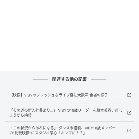
た。
目標の300人を集めるため、自らチラシを手書きして
ビラ配りに奔走するなど、地道な努力を続けてきた5
人。そして迎えた本番1時間前、会場には運営の想像を
超える大行列ができ、フロアから上の階の通路までび
っしりと人が埋め尽くす光景が広がっていた。
関連する他の記事
【映像】VIBYのフレッシュなライブ姿に大歓声 会場の様子
「その辺の新入社員より…」 VIBYの19歳リーダーを藤本美貴、紅し
ょうがら絶賛
「この状況からあれになる」 ダンス未経験、VIBY18歳メンバー
の“比較映像”にスタジオ感心「ホンマに！？」