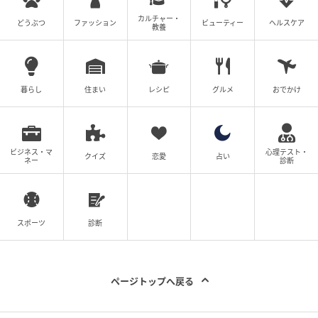
カルチャー・
どうぶつ
ファッション
ビューティー
ヘルスケア
教養
暮らし
住まい
レシピ
グルメ
おでかけ
ビジネス・マ
心理テスト・
クイズ
恋愛
占い
ネー
診断
スポーツ
診断
ページトップへ戻る