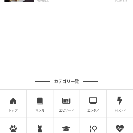
朝時間.jp
2026.8.5
出典：4meee.com
DAISO(ダイソー)の「合食 いかの姿あげ 築地銀だこソ
ース風味 4枚」は、たこ焼きの銀だことコラボしたス
カテゴリ一覧
ナック♪
商品について
トップ
マンガ
エピソード
エンタメ
トレンド