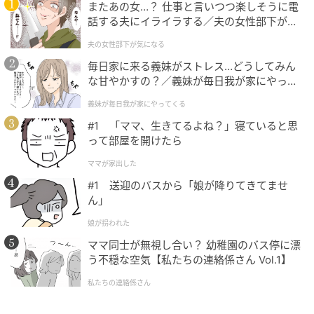
またあの女…？ 仕事と言いつつ楽しそうに電
話する夫にイライラする／夫の女性部下が気
になる（1）【夫婦の危機 まんが】
夫の女性部下が気になる
毎日家に来る義妹がストレス…どうしてみん
な甘やかすの？／義妹が毎日我が家にやって
出典：4meee.com
くる（1）【義父母がシンドイんです！ まん
義妹が毎日我が家にやってくる
が】
歯ごたえのあるグミですが、中はトロッとやわらかい
#1 「ママ、生きてるよね？」寝ていると思
って部屋を開けたら
食感です♪
ママが家出した
程よい爽やかな酸味とやさしい甘みが広がって、贅沢
#1 送迎のバスから「娘が降りてきてませ
な味わい……。
ん」
娘が拐われた
お店で見つけたら、食べてみてくださいね♡
ママ同士が無視し合い？ 幼稚園のバス停に漂
◆静岡県産 ルビーグレープフルーツグミ
う不穏な空気【私たちの連絡係さん Vol.1】
定価：108円(税込)
私たちの連絡係さん