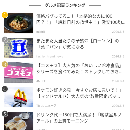
【ダイソー】おすすめお菓子②合食 いかの姿
グルメ記事ランキング
あげ 築地銀だこソース風味
価格バグってる…！「本格的なのに100
円？！」「給料日前の救世主！」激安100均
グルメ
michill
2026.8.5
またまた大当たりの予感♡【ローソン】の
「菓子パン」が気になる
fashion trend news
2026.8.5
【コスモス】大人気の「おいしい冷凍食品」
シリーズを食べてみた！ストックしておきた
くなる美味しさ
4MEEE
2026.8.4
ポケモン好き必見「今すぐお店に急いで！」
【マクドナルド】大人気の“数量限定バッ
グ”、諦めないで！今ならまだ買えるか
TRILL ニュース
2026.8.5
も…！？
ドリンク代＋150円で大満足！「喫茶室ルノ
アール」の上質モーニング