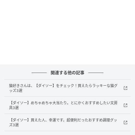
DAISO(ダイソー)の「静岡県産 ルビーグレープフルー
ツグミ」は、静岡県の特産品、ルビーグレープフルー
ツの果汁を使ったグミ♡
商品について
関連する他の記事
猫好きさんは、【ダイソー】をチェック！買えたらラッキーな猫グ
ッズ3選
【ダイソー】めちゃめちゃ大当たり。とにかくおすすめしたい文房
具3選
【ダイソー】買えた人、幸運です。超便利だったおすすめ調理グッ
ズ3選