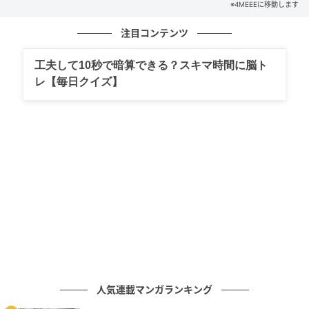
※4MEEEに移動します
出典：4meee.com
注目コンテンツ
40g入りで、今回は10個入っていました。
保存に便利なチャック付き♪
工夫して10秒で暗算できる？スキマ時間に脳ト
レ【毎日クイズ】
規格外となってしまったルビーグレープフルーツを、
グミへと加工しているのだそう。
実食
人気連載マンガランキング