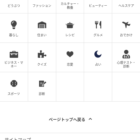
カルチャー・
どうぶつ
ファッション
ビューティー
ヘルスケア
教養
暮らし
住まい
レシピ
グルメ
おでかけ
ビジネス・マ
心理テスト・
クイズ
恋愛
占い
ネー
診断
出典：4meee.com
スポーツ
診断
大きないかの形のスナックが、4枚入っています！
ページトップへ戻る
実食
サイトマップ