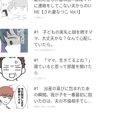
に連絡をしてこない夫からのLI
NE【され妻なつこ Vol.1】
され妻なつこ
#1 子どもの実名と顔を晒すマ
マ、大丈夫かな？なんて心配し
ていたら。
SNSに子供の顔を晒すママ
#1 「ママ、生きてるよね？」
寝ていると思って部屋を開けた
ら
ママが家出した
#1 出産の喜びに包まれたあ
の瞬間。我が子を一番最初に抱
いたのは、夫の不倫相手でし
た。
助産師と不倫した夫の末路