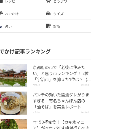
レシピ
どうぶつ
おでかけ
クイズ
占い
診断
でかけ記事ランキング
京都府の市で「老後に住みた
い」と思う市ランキング！ 2位
「宇治市」を抑えた1位は？【2
026年調査】
All About
2026.8.6
パンチの効いた醤油ダレがうま
すぎる！有名ちゃんぽん店の
「油そば」を実食レポート
イチオシ
2026.8.6
年150杯完食！【カキ氷マニ
ア】が本気で推す絶対行くべき