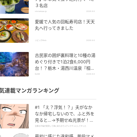
３名店
otonamuse.jp
2026.8.6
愛媛で人気の回転寿司店！天天
丸へ行ってきました
リビングWeb
2026.8.6
古民家の囲炉裏料理と10種の湯
めぐり付きで1泊2食6,000円
台！？栃木・湯西川温泉『桓武
平氏ゆかりの宿 揚羽』で叶う秘
GLAM
2026.8.6
境ステイ
気連載マンガランキング
#1 「え？浮気！？」夫がなか
なか帰宅しないので、ふと外を
見ると…→予期せぬ光景が！｜
旦那の不倫が発覚して頭に来た
旦那の不倫が発覚して頭に来たのでメチャクチャにしてやった
のでメチャクチャにしてやった
最初に感じた違和感…普段マメ