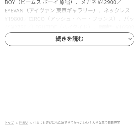
BOY（ビームス ボーイ 原宿）、メガネ ¥42900／
EYEVAN（アイヴァン 東京ギャラリー）、ネックレス
¥19800／CIRCO（アッシュ・ペー・フランス）、バッ
グ ¥2750／HIGHTIDE（ハイタイド）、腕時計 ¥16500
／TIMEX（ウエニ貿易）、シューズ ¥38500／
続きを読む
Traditional Weatherwear × Marbot（トラディショナ
ル ウェザーウェア 渋谷店）、その他／スタイリスト私
物
動きやすいジャンプスーツ姿で家具のピックアップに
やってきた彼女。自慢の愛車を店先に横付けし、テー
ブルや照明、椅子……と、次々に積み込む。仕事の時は
後部座席を折りたたみ、荷台スペースをフル活用して
いるんだとか。「ディフェイス」は車高も高く、最大
積載量は1t超え。こういう場面で頼もしいよね。
トップ
住まい
仕事にも遊びにも活躍できてかっこいい！大きな車で毎日充実