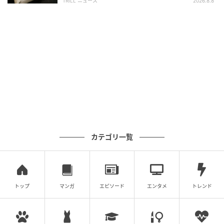
TRILL ニュース
2026.8.8
た】
ステップに足をかけて乗り込む運転席は目線が高く、
クルマの先端、ノーズが短く小回りが利くから、見た
目以上に運転しやすい。広々としたシートにはドリン
クホルダーや収納式のテーブルを備え、車内でのラン
チブレイクも快適。ウッドハンドルやシートのレザー
カスタムもレトロでいい感じ！
SHOP INFORMATION｜THE GREEN SHOP TOKYO
カテゴリ一覧
プロのバイヤーからも信頼を集める〈ザ グリーンショ
ップ トーキョー〉。大・中・小とサイズも種類も異な
るさまざまな観葉植物を取りそろえる。植え替えや育
トップ
マンガ
エピソード
エンタメ
トレンド
成について、店主自ら無料サポートをLINEで行うアフ
ターケアも充実。
address：東京都中央区東日本橋2-25-4 オゼキビル1F