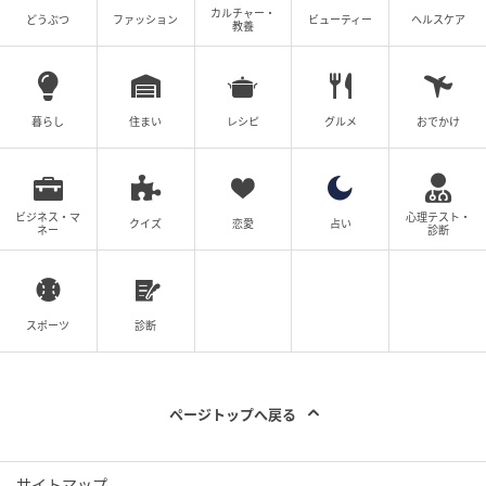
カルチャー・
どうぶつ
ファッション
ビューティー
ヘルスケア
／tel：070-9031-8348／Instagram：＠
教養
thegreenshoptokyo
暮らし
住まい
レシピ
グルメ
おでかけ
photograph_Daisuke Taniguchi
styling_Emiko Akashi
hair & make-up_Akemi Onishi
ビジネス・マ
心理テスト・
クイズ
恋愛
占い
ネー
診断
model_Hannah M and Nikoten(dog)
edit_Takamichi Yamazaki〈 KIP Inc.〉
design_Katsura Yamamoto
スポーツ
診断
FUDGE vol.275 2026年6月号より
ページトップへ戻る
元記事で読む
サイトマップ