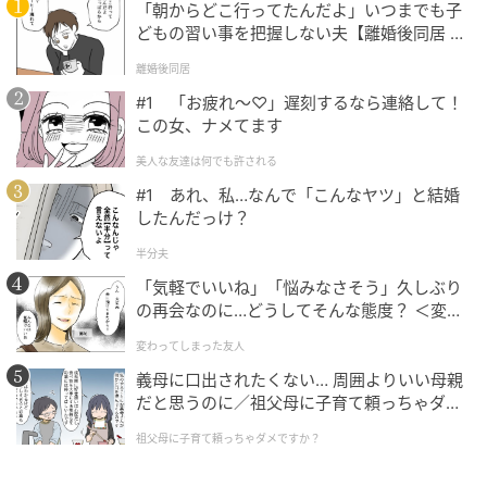
「朝からどこ行ってたんだよ」いつまでも子
どもの習い事を把握しない夫【離婚後同居 Vo
l.1】
離婚後同居
#1 「お疲れ〜♡」遅刻するなら連絡して！
この女、ナメてます
出典
FUDGE.jp
美人な友達は何でも許される
エプロン ¥4950／VOIRY（ヴォイリーストア）、シャ
#1 あれ、私…なんで「こんなヤツ」と結婚
ツ ¥40700、デニムパンツ ¥39600／ともに YLÈVE（イ
したんだっけ？
レーヴ）、タンクトップ ¥9680／syngja（シング）、
半分夫
スカーフ ¥6600／MHL.（エムエイチエル.）、スニー
「気軽でいいね」「悩みなさそう」久しぶり
カー ¥6490／CONVERSE（コンバースインフォメーシ
の再会なのに…どうしてそんな態度？ ＜変わ
ョンセンター）、その他／スタイリスト私物
ってしまった友人 1話＞【ため息がこぼれる
変わってしまった友人
日には】
本日はエプロンを着て青々としたグリーンを搬入中。
義母に口出されたくない… 周囲よりいい母親
だと思うのに／祖父母に子育て頼っちゃダメ
デッドスペースが少なく、奥行きのあるラゲッジルー
ですか？（1）【私のママ友付き合い事情 ま
ムに所狭しと積み込んでいく。これだけ荷物が載るス
祖父母に子育て頼っちゃダメですか？
んが】
ペースがあるから、ラグを敷いたりテーブルをつけた