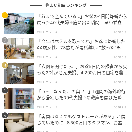
り、カスタムして遠出するのも楽しそう。レースのス
住まい記事ランキング
タートシグナルのようなテールランプもキュート！
「卵まで産んでいる…」お盆の4日間帰省から
戻った40代夫婦→庭に出た瞬間、思わず立ち
尽くしたワケ
カスタムされたクラシカルな車内
TRILL ニュース
2026.8.9
「今年はホテルを取ってね」お盆に帰省した
44歳女性、73歳母が電話越しに放った“思わ
ぬひと言”、なぜ？
TRILL ニュース
2026.8.9
「玄関を開けたら…」お盆5日間の帰省から戻
った30代Aさん夫婦、4,200万円の自宅を襲
った"想定外の事態"【一級建築士は見た】
TRILL ニュース
2026.8.9
「うっ…なんだこの臭い…」1週間の海外旅行
から帰宅した30代夫婦→冷蔵庫を開けた瞬
間、絶句した“異様な光景”
TRILL ニュース
2026.8.9
「客間はなくてもゲストルームがある」と信
じていたのに…6,800万円のタワマン、お盆に
義両親2泊で直面した“誤算”【一級建築士は見
出典
FUDGE.jp