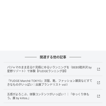
SHOP INFORMATION｜PACIFIC FURNITURE
SERVICE
来年40周年を迎えるインテリアショップ。USメイドを
中心とした海外セレクトや、自社工場で手掛けるオリ
ジナル家具など、”その人らしい生活”に寄り添うイン
ダストリアルなアイテムを豊富に扱う。スタイリスト
をはじめ、業界内での支持も厚い。
address：東京都渋谷区恵比寿南1-20-4／tel：03-
関連する他の記事
3710-9865／web：
https://www.pfsonline.jp/
パジャマのまま走る!? 究極にゆるいランニングを〈BEB5軽井沢 by
星野リゾート〉で体験【FUDGEランニング部】
背の高い植物も安心のラゲッジルーム
『FUDGE Marché TOKYO』洋服、靴、ファッション雑貨などすて
きなものがいっぱい｜出展ブランドリスト vol.1
五感がよろこぶ、体験コンテンツがいっぱい！｜『ゆっくり休も
う。展 by kiitos.』