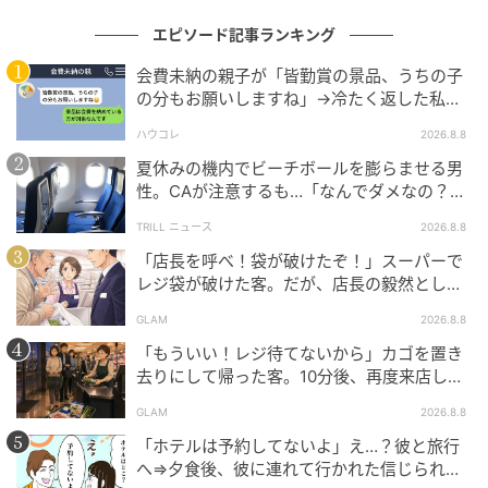
エピソード記事ランキング
（20代女性・会社員）
会費未納の親子が「皆勤賞の景品、うちの子
本記事は、ハウコレ読者への独自アンケートに寄せら
の分もお願いしますね」→冷たく返した私が
翌日謝った理由
れた実体験をもとに制作していますが、個人が特定さ
ハウコレ
2026.8.8
れないよう、一部設定を変更しています。
夏休みの機内でビーチボールを膨らませる男
性。CAが注意するも…「なんでダメなの？」
（ハウコレ編集部）
→直後、男性を一喝した人物とは？
TRILL ニュース
2026.8.8
元記事で読む
「店長を呼べ！袋が破けたぞ！」スーパーで
レジ袋が破けた客。だが、店長の毅然とした
態度に空気が一変
次の記事
GLAM
2026.8.8
充電１％のスマホで地図だけ送った俺が、彼
「もういい！レジ待てないから」カゴを置き
女に伝え損ねたこと
去りにして帰った客。10分後、再度来店した
客に告げた店員の一言
GLAM
2026.8.8
「ホテルは予約してないよ」え…？彼と旅行
の記事をもっとみる
へ⇒夕食後、彼に連れて行かれた信じられな