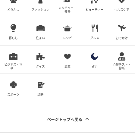
カルチャー・
どうぶつ
ファッション
ビューティー
ヘルスケア
教養
暮らし
住まい
レシピ
グルメ
おでかけ
ビジネス・マ
心理テスト・
クイズ
恋愛
占い
ネー
診断
スポーツ
診断
ページトップへ戻る