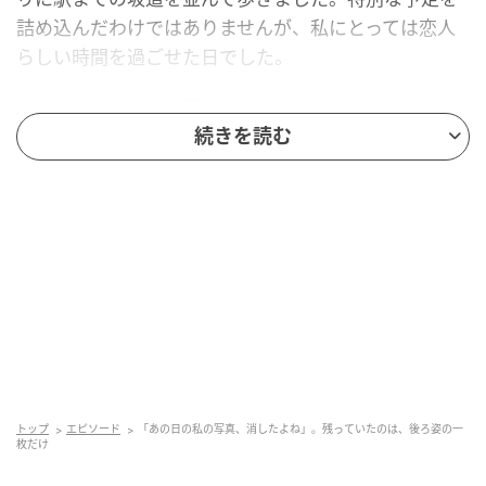
詰め込んだわけではありませんが、私にとっては恋人
らしい時間を過ごせた日でした。
彼はその日、何枚か写真を撮ってくれました。カフェ
の前で笑っている私、坂道を歩く私、振り返った私。
続きを読む
その中に、私の顔がはっきり写った写真が1枚ありまし
た。自分では少し照れくさかったけれど、彼が「これ
いいね」と言ってくれたので、うれしくなりました。
ところが後日、彼が共有してくれた写真を見返すと、
その1枚だけが見当たりませんでした。代わりに残って
いたのは、私が彼より少し前を歩いている後ろ姿の写
真でした。
後ろ姿だけが残っていた理由
トップ
エピソード
「あの日の私の写真、消したよね」。残っていたのは、後ろ姿の一
枚だけ
最初は、写りが悪かったのかと思いました。でも、彼