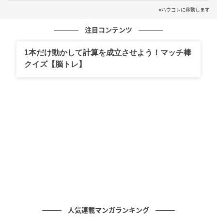
※ハウコレに移動します
聞けないまま増えた不安
注目コンテンツ
数日後、彼の部屋で一緒に写真を見ていたとき、私は
ようやく聞きました。「あの顔が写ってる写真、消し
1本だけ動かして計算を成立させよう！マッチ棒
たよね」
クイズ【脳トレ】
彼は少し驚いたようにこちらを見ました。責めるつも
りはなかったのに、声の出し方が硬くなっていたのだ
と思います。彼はすぐに言い訳をせず、「気づいてた
んだ」とだけ言いました。
その返事で、やっぱりわざと消したのだと分かりまし
た。私は「なんで？」と聞きました。彼は画面を閉じ
てから、「あれ、君が泣いてるところだったから」と
言いました。
人気連載マンガランキング