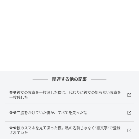
はあの写真を見せたとき、たしかに気に入っている様
子でした。それなのに、顔が写った写真だけが消えて
いて、後ろ姿だけが残っている。そのことが、どうし
ても引っかかりました。
「顔が写っている写真を残したくなかったのかな」と
考えました。誰かに見られたら困るのか、私との写真
を残すこと自体が重いのか。聞けばすぐに分かること
かもしれません。それでも、もし「残したくなかっ
関連する他の記事
た」と言われたらと思うと、その話題を出せませんで
した。
💖💖彼女の写真を一枚消した俺は、代わりに彼女の知らない写真を
一枚残した
彼は普段通りに連絡をくれました。けれど、私の中で
は写真のことが残り続けました。好きな人に撮っても
💖💖二股をかけていた僕が、すべてを失った話
らった写真なのに、見返すたびに自分だけ外されたよ
うな気持ちになっていました。
💖💖彼のスマホを見て凍った夜。私の名前じゃなく“絵文字”で登録
されていた