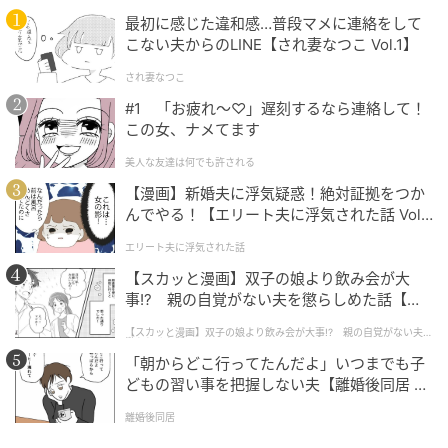
そして...
最初に感じた違和感…普段マメに連絡をして
こない夫からのLINE【され妻なつこ Vol.1】
彼は、旅行中に私が少し泣いてしまった場面を写して
いたのだと説明しました。私自身は、海風で目元をぬ
され妻なつこ
ぐった程度のつもりでした。でも彼には、無理して笑
#1 「お疲れ〜♡」遅刻するなら連絡して！
この女、ナメてます
っている写真に見えたそうです。「あとで見返したと
きに、嫌な気持ちになるかと思った」と言われまし
美人な友達は何でも許される
た。
【漫画】新婚夫に浮気疑惑！絶対証拠をつか
んでやる！【エリート夫に浮気された話 Vol.
その理由を聞いて、すぐに安心したわけではありませ
1】
エリート夫に浮気された話
ん。消す前に聞いてほしかった、という気持ちは残り
【スカッと漫画】双子の娘より飲み会が大
ました。けれど、彼が私を隠したかったわけではない
事!? 親の自覚がない夫を懲らしめた話【第1
と分かり、張りつめていた疑いは少しほどけました。
話】
【スカッと漫画】双子の娘より飲み会が大事!? 親の自覚がない夫を
懲らしめた話
次は、2人で並んだ顔の見える写真を、私から頼んでみ
「朝からどこ行ってたんだよ」いつまでも子
どもの習い事を把握しない夫【離婚後同居 Vo
ようと思います。消すか残すかを、どちらか1人で決め
l.1】
ないためにも。写真に写る表情だけでなく、そのとき
離婚後同居
の気持ちも、ちゃんと2人で話せる関係でいたいです。