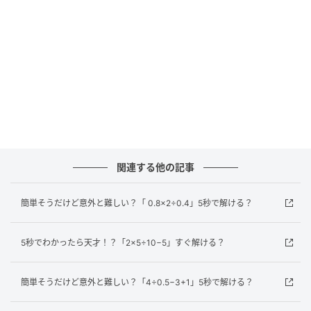
正解は…？
この問題のポイントは計算の順番です。計算のルール
は「かっこ」→「掛け算・割り算」→「足し算・引き
算」の順番で行います。それでは、順番に解いてみま
しょう。
どうでしたか？計算の順番をしっかり守れば、難しく
ないですよね。普段は電卓やスマホに頼りがちです
関連する他の記事
が、たまには頭を使って計算の腕を磨いてみましょ
う！
簡単そうだけど意外と難しい？「 0.8×2÷0.4」5秒で解ける？
元記事で読む
5秒でわかったら天才！？「2×5÷10−5」すぐ解ける？
次の記事
簡単そうだけど意外と難しい？「4÷0.5−3+1」5秒で解ける？
【韓国生活編】今まさに過ごしているこの1
日！「오늘（オヌル）」の意味は？