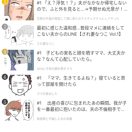
#1 「え？浮気！？」夫がなかなか帰宅しない
ので、ふと外を見ると…→予期せぬ光景が！
｜旦那の不倫が発覚して頭に来たのでメチャ
旦那の不倫が発覚して頭に来たのでメチャクチャにしてやった
クチャにしてやった
最初に感じた違和感…普段マメに連絡をして
こない夫からのLINE【され妻なつこ Vol.1】
され妻なつこ
#1 子どもの実名と顔を晒すママ、大丈夫か
な？なんて心配していたら。
SNSに子供の顔を晒すママ
#1 「ママ、生きてるよね？」寝ていると思
って部屋を開けたら
ママが家出した
#1 出産の喜びに包まれたあの瞬間。我が子
を一番最初に抱いたのは、夫の不倫相手でし
た。
助産師と不倫した夫の末路