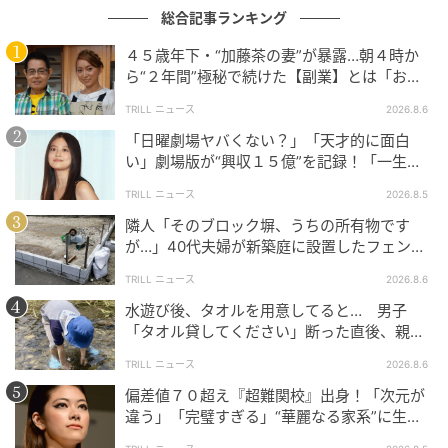
総合記事ランキング
４５歳年下・“加藤茶の妻”が暴露…朝４時か
ら“２年間”極秘で続けた【副業】とは「お金
を稼ぐのって大変」
TRILL ニュース
2026.8.6
「日曜劇場ヤバくない？」「天才的に面白
い」劇場版が“興収１５億”を記録！「一生言
い続ける」放送後も続く“切望の声”
TRILL ニュース
2026.8.5
隣人「そのブロック塀、うちの所有物です
が…」40代夫婦が新築庭に設置したフェン
ス、直後に迫られた"顛末"
TRILL ニュース
2026.8.6
水遊び後、タオルを用意してると… 男子
「タオル貸してください」断った直後、親が
大声で放った一言に絶句
TRILL ニュース
2026.8.6
偏差値７０超え『超難関校』出身！「次元が
違う」「完璧すぎる」“華麗なる家系”に生ま
れた【規格外の逸材】