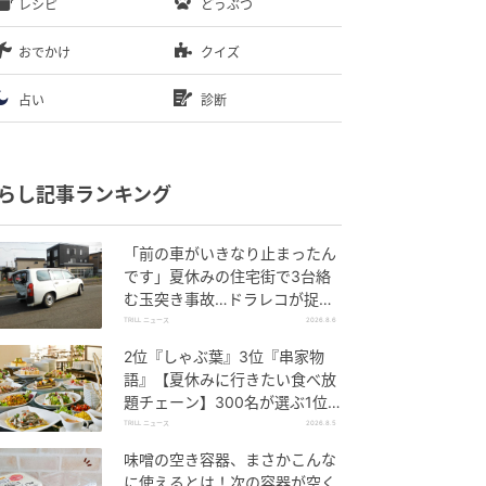
レシピ
どうぶつ
おでかけ
クイズ
占い
診断
らし記事ランキング
「前の車がいきなり止まったん
です」夏休みの住宅街で3台絡
む玉突き事故…ドラレコが捉え
ていた“急ブレーキの理由”
TRILL ニュース
2026.8.6
2位『しゃぶ葉』3位『串家物
語』【夏休みに行きたい食べ放
題チェーン】300名が選ぶ1位
に「満足度が高い」「大人まで
TRILL ニュース
2026.8.5
楽しめる」
味噌の空き容器、まさかこんな
に使えるとは！次の容器が空く