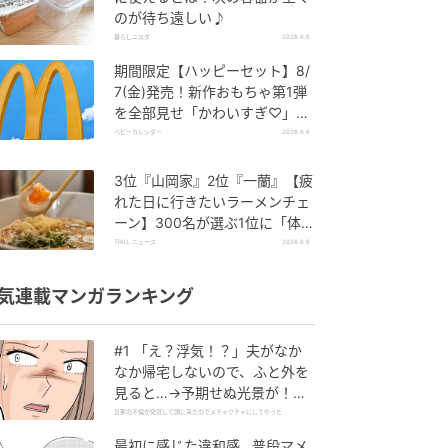
のが待ち遠しい♪
暮らしニスタ
2026.8.6
期間限定【ハッピーセット】8/
7(金)発売！新作おもちゃ第1弾
を全部見せ「かわいすぎ♡」
「絶対行く！」
ベビーカレンダー
2026.8.6
3位『山岡家』2位『一蘭』【疲
れた日に行きたいラーメンチェ
ーン】300名が選ぶ1位に「体
に染みわたる」「満足感と元気
TRILL ニュース
2026.8.6
をもらえる」
気連載マンガランキング
#1 「え？浮気！？」夫がなか
なか帰宅しないので、ふと外を
見ると…→予期せぬ光景が！｜
旦那の不倫が発覚して頭に来た
旦那の不倫が発覚して頭に来たのでメチャクチャにしてやった
のでメチャクチャにしてやった
最初に感じた違和感…普段マメ