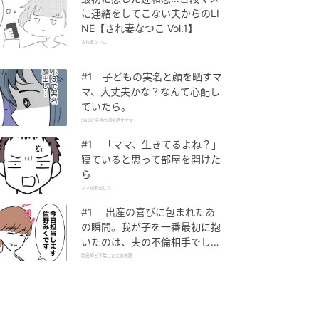
に連絡をしてこない夫からのLI
NE【され妻なつこ Vol.1】
され妻なつこ
#1 子どもの実名と顔を晒すマ
マ、大丈夫かな？なんて心配し
ていたら。
SNSに子供の顔を晒すママ
#1 「ママ、生きてるよね？」
寝ていると思って部屋を開けた
ら
ママが家出した
#1 出産の喜びに包まれたあ
の瞬間。我が子を一番最初に抱
いたのは、夫の不倫相手でし
た。
助産師と不倫した夫の末路