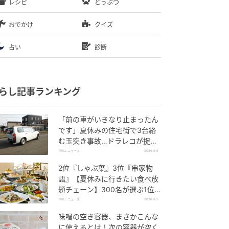
レシピ
どうぶつ
おでかけ
クイズ
占い
診断
らし記事ランキング
「前の車がいきなり止まったん
です」夏休みの住宅街で3台絡
む玉突き事故…ドラレコが捉え
ていた“急ブレーキの理由”
TRILL ニュース
2026.8.6
2位『しゃぶ葉』3位『串家物
語』【夏休みに行きたい食べ放
題チェーン】300名が選ぶ1位
に「満足度が高い」「大人まで
TRILL ニュース
2026.8.5
楽しめる」
味噌の空き容器、まさかこんな
に使えるとは！次の容器が空く