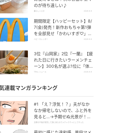
のが待ち遠しい♪
暮らしニスタ
2026.8.6
期間限定【ハッピーセット】8/
7(金)発売！新作おもちゃ第1弾
を全部見せ「かわいすぎ♡」
「絶対行く！」
ベビーカレンダー
2026.8.6
3位『山岡家』2位『一蘭』【疲
れた日に行きたいラーメンチェ
ーン】300名が選ぶ1位に「体
に染みわたる」「満足感と元気
TRILL ニュース
2026.8.6
をもらえる」
気連載マンガランキング
#1 「え？浮気！？」夫がなか
なか帰宅しないので、ふと外を
見ると…→予期せぬ光景が！｜
旦那の不倫が発覚して頭に来た
旦那の不倫が発覚して頭に来たのでメチャクチャにしてやった
のでメチャクチャにしてやった
最初に感じた違和感…普段マメ