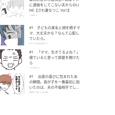
に連絡をしてこない夫からのLI
NE【され妻なつこ Vol.1】
され妻なつこ
#1 子どもの実名と顔を晒すマ
マ、大丈夫かな？なんて心配し
ていたら。
SNSに子供の顔を晒すママ
#1 「ママ、生きてるよね？」
寝ていると思って部屋を開けた
ら
ママが家出した
#1 出産の喜びに包まれたあ
の瞬間。我が子を一番最初に抱
いたのは、夫の不倫相手でし
た。
助産師と不倫した夫の末路