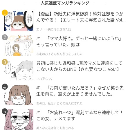
人気連載マンガランキング
【漫画】新婚夫に浮気疑惑！絶対証拠をつか
んでやる！【エリート夫に浮気された話 Vol.
1】
エリート夫に浮気された話
#1 「ママ大好き。ずっと一緒にいようね」
そう言っていた、娘は
お宅のお子さんが万引きをしました
最初に感じた違和感…普段マメに連絡をして
こない夫からのLINE【され妻なつこ Vol.1】
され妻なつこ
#1 「お前が書いたんだろ？」なぜか笑う先
生を前に、震えが止まりませんでした。
あの日、私はいじめの犯人にされた
#1 「お疲れ〜♡」遅刻するなら連絡して！
この女、ナメてます
美人な友達は何でも許される