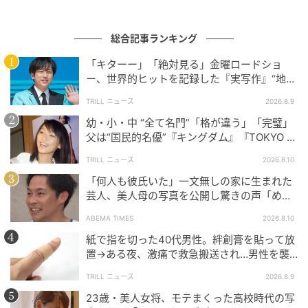
総合記事ランキング
「キターー」「絶対見る」金曜ロードショ
ー、世界的ヒットを記録した『実写作』“地上
波初放送”にSNS大歓喜
TRILL ニュース
2026.8.9
幼・小・中 “全て名門”「格が違う」「完璧」
父は“国民的名優”『キングダム』『TOKYO M
ER』で“鮮烈”に輝く【トップ女優】
TRILL ニュース
2026.8.10
「何人も彼氏いた」一文無しの家に生まれた
芸人、美人母の写真を公開し驚きの声「めち
ゃくちゃキレイ」
ABEMA TIMES
2026.8.10
紙で指を切った40代男性。絆創膏を貼って放
置→ある夜、激痛で救急搬送され…男性を襲
った“悲劇”に「すぐ病院へ行っていれば…」
TRILL ニュース
2026.8.9
23歳・美人女将、モテまくった高校時代の写